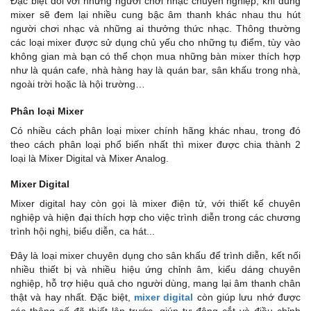
Đặc biệt đối với những người chơi nhạc chuyên nghiệp, khi dùng
mixer sẽ đem lại nhiều cung bậc âm thanh khác nhau thu hút
người chơi nhạc và những ai thưởng thức nhạc. Thông thường
các loại mixer được sử dụng chủ yếu cho những tụ điểm, tùy vào
không gian mà bạn có thể chọn mua những bàn mixer thích hợp
như là quán cafe, nhà hàng hay là quán bar, sân khấu trong nhà,
ngoài trời hoặc là hội trường…
Phân loại Mixer
Có nhiều cách phân loại mixer chính hãng khác nhau, trong đó
theo cách phân loại phổ biến nhất thì mixer được chia thành 2
loại là Mixer Digital và Mixer Analog.
Mixer Digital
Mixer digital hay còn gọi là mixer điện tử, với thiết kế chuyên
nghiệp và hiện đại thích hợp cho việc trình diễn trong các chương
trình hội nghị, biểu diễn, ca hát...
Đây là loại mixer chuyên dụng cho sân khấu để trình diễn, kết nối
nhiều thiết bị và nhiều hiệu ứng chỉnh âm, kiểu dáng chuyên
nghiệp, hỗ trợ hiệu quả cho người dùng, mang lại âm thanh chân
thật và hay nhất. Đặc biệt,
mixer digital
còn giúp lưu nhớ được