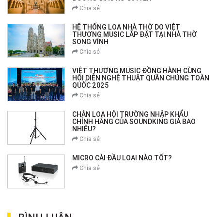
Chia sẻ
HỆ THỐNG LOA NHÀ THỜ DO VIỆT
THƯƠNG MUSIC LẮP ĐẶT TẠI NHÀ THỜ
SONG VĨNH
Chia sẻ
VIỆT THƯƠNG MUSIC ĐỒNG HÀNH CÙNG
HỘI DIỄN NGHỆ THUẬT QUẦN CHÚNG TOÀN
QUỐC 2025
Chia sẻ
CHÂN LOA HỘI TRƯỜNG NHẬP KHẨU
CHÍNH HÃNG CỦA SOUNDKING GIÁ BAO
NHIÊU?
Chia sẻ
MICRO CÀI ĐẦU LOẠI NÀO TỐT?
Chia sẻ