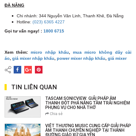
ĐÀ NẴNG
Chi nhánh: 344 Nguyễn Văn Linh, Thanh Khê, Đà Nẵng
Hotline:
(023) 6365 4227
Gọi tư vấn ngay! :
1800 6715
Xem thêm:
micro nhập khẩu
,
mua micro không dây cài
áo
,
giá mixer nhập khẩu
,
power mixer nhập khẩu
,
giá mixer
TIN LIÊN QUAN
TASCAM SONICVIEW: GIẢI PHÁP ÂM
THANH ĐỘT PHÁ NÂNG TẦM TRẢI NGHIỆM
PHỤNG VỤ CHO NHÀ THỜ
Chia sẻ
VIỆT THƯƠNG MUSIC CUNG CẤP GIẢI PHÁP
ÂM THANH CHUYÊN NGHIỆP TẠI THÁNH
ĐƯỜNG GIÁO XỨ GIA YÊN