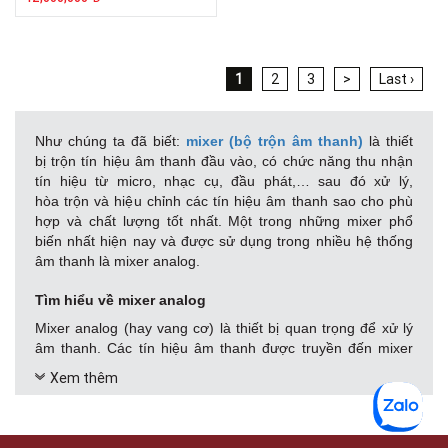
1
2
3
>
Last ›
Như chúng ta đã biết:
mixer (bộ trộn âm thanh)
là thiết
bị trộn tín hiệu âm thanh đầu vào, có chức năng thu nhận
tín hiệu từ micro, nhạc cụ, đầu phát,… sau đó xử lý,
hòa trộn và hiệu chỉnh các tín hiệu âm thanh sao cho phù
hợp và chất lượng tốt nhất. Một trong những mixer phổ
biến nhất hiện nay và được sử dụng trong nhiều hệ thống
âm thanh là mixer analog.
Tìm hiểu về mixer analog
Mixer analog (hay vang cơ) là thiết bị quan trọng để xử lý
âm thanh. Các tín hiệu âm thanh được truyền đến mixer
dưới dạng tín hiệu analog có đồ thị hình sin, vì thế nên
Xem thêm
được gọi là mixer analog. Đặc điểm để nhận biết mixer
analog là chúng cần người dùng thao tác để điều chỉnh âm
thanh bằng các nút trên thân máy.