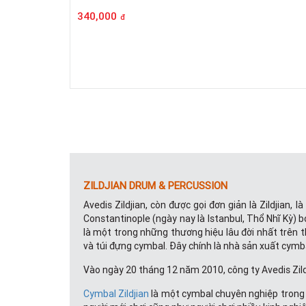
340,000
đ
ZILDJIAN DRUM & PERCUSSION
Avedis Zildjian, còn được gọi đơn giản là Zildjian,
Constantinople (ngày nay là Istanbul, Thổ Nhĩ Kỳ) bở
là một trong những thương hiệu lâu đời nhất trên th
và túi đựng cymbal. Đây chính là nhà sản xuất cymbal
Vào ngày 20 tháng 12 năm 2010, công ty Avedis Zildji
Cymbal Zildjian
là một cymbal chuyên nghiệp trong b