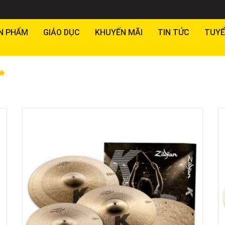
N PHẨM
GIÁO DỤC
KHUYẾN MÃI
TIN TỨC
TUYỂ