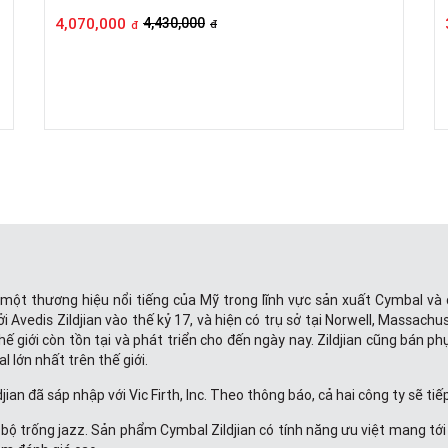
4,070,000
4,430,000
đ
đ
 là một thương hiệu nổi tiếng của Mỹ trong lĩnh vực sản xuất Cymbal và 
i Avedis Zildjian vào thế kỷ 17, và hiện có trụ sở tại Norwell, Massachu
ế giới còn tồn tại và phát triển cho đến ngày nay. Zildjian cũng bán p
 lớn nhất trên thế giới.
an đã sáp nhập với Vic Firth, Inc. Theo thông báo, cả hai công ty sẽ tiế
ộ trống jazz. Sản phẩm Cymbal Zildjian có tính năng ưu việt mang tới