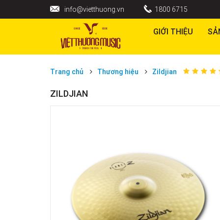
info@vietthuong.vn
1800 6715
GIỚI THIỆU
SẢ
Trang chủ
Thương hiệu
Zildjian
ZILDJIAN