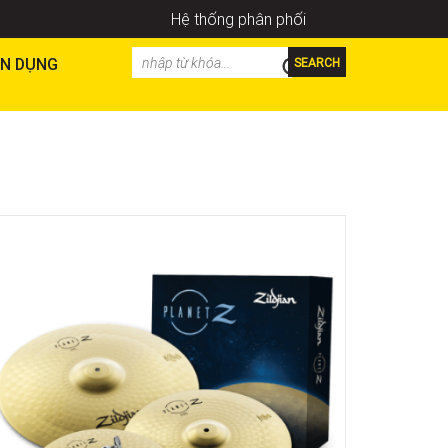
Hệ thống phân phối
N DỤNG
SEARCH