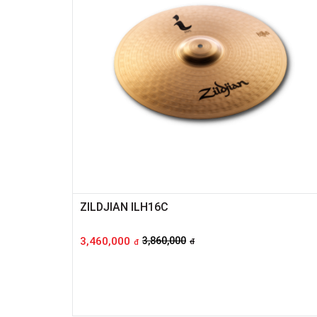
ZILDJIAN ILH16C
3,460,000
3,860,000
đ
đ