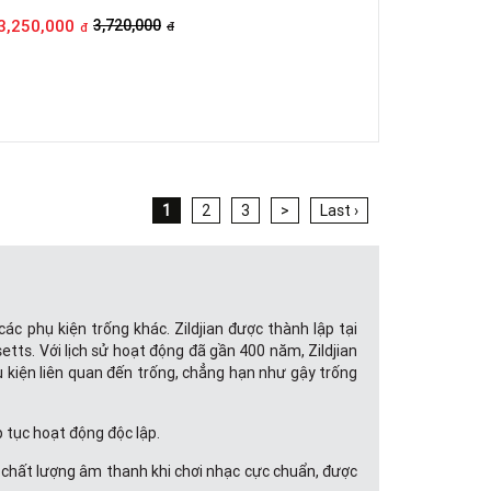
3,250,000
3,720,000
đ
đ
1
2
3
>
Last ›
các phụ kiện trống khác. Zildjian được thành lập tại
setts. Với lịch sử hoạt động đã gần 400 năm, Zildjian
hụ kiện liên quan đến trống, chẳng hạn như gậy trống
p tục hoạt động độc lập.
 chất lượng âm thanh khi chơi nhạc cực chuẩn, được