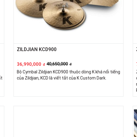
ZILDJIAN KCD900
36,990,000
40,650,000
đ
đ
Bộ Cymbal Zildjian KCD900 thuộc dòng K khá nổi tiếng
ất
của Zildjian, KCD là viết tắt của K Custom Dark.