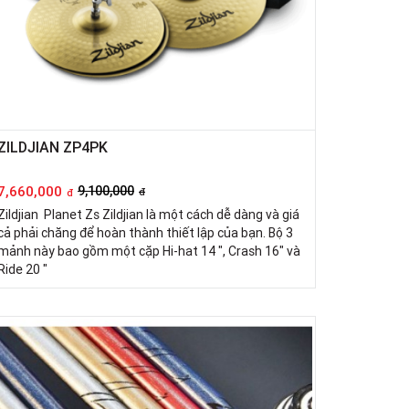
ZILDJIAN ZP4PK
7,660,000
9,100,000
đ
đ
Zildjian Planet Zs Zildjian là một cách dễ dàng và giá
cả phải chăng để hoàn thành thiết lập của bạn. Bộ 3
mảnh này bao gồm một cặp Hi-hat 14 ", Crash 16" và
Ride 20 "