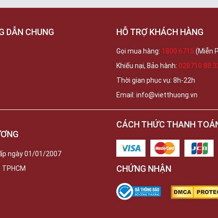
G DẪN CHUNG
HỖ TRỢ KHÁCH HÀNG
Gọi mua hàng:
1800 6715
(Miễn P
Khiếu nại, Bảo hành:
028710 88 3
Thời gian phục vụ: 8h-22h
Email: info@vietthuong.vn
CÁCH THỨC THANH TOÁ
ƯƠNG
ấp ngày 01/01/2007
CHỨNG NHẬN
c, TPHCM