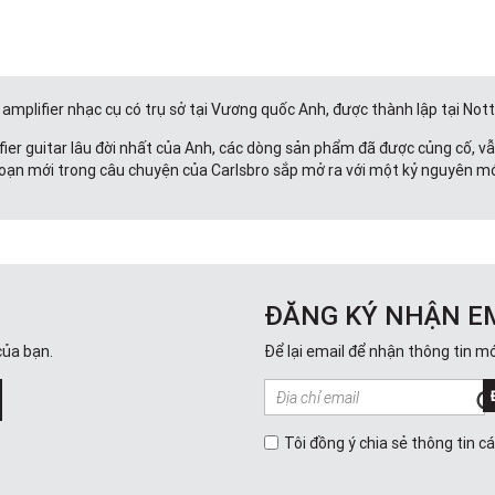
à amplifier nhạc cụ có trụ sở tại Vương quốc Anh, được thành lập tại N
fier guitar lâu đời nhất của Anh, các dòng sản phẩm đã được củng cố, v
oạn mới trong câu chuyện của Carlsbro sắp mở ra với một kỷ nguyên mới 
ĐĂNG KÝ NHẬN E
của bạn.
Để lại email để nhận thông tin mớ
Tôi đồng ý chia sẻ thông tin c