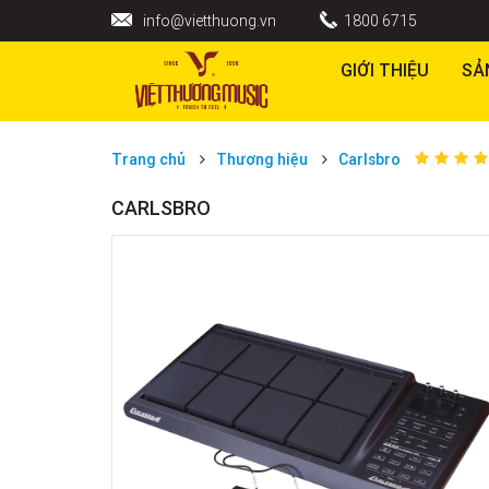
info@vietthuong.vn
1800 6715
GIỚI THIỆU
SẢ
Trang chủ
Thương hiệu
Carlsbro
CARLSBRO