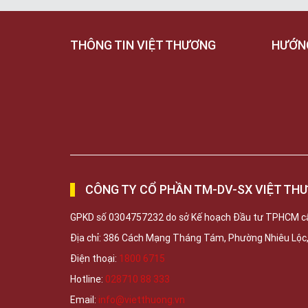
THÔNG TIN VIỆT THƯƠNG
HƯỚN
CÔNG TY CỔ PHẦN TM-DV-SX VIỆT TH
GPKD số 0304757232 do sở Kế hoạch Đầu tư TPHCM c
Địa chỉ: 386 Cách Mạng Tháng Tám, Phường Nhiêu Lộ
Điện thoại:
1800 6715
Hotline:
028710 88 333
Email:
info@vietthuong.vn