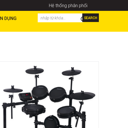
Hệ thống phân phối
N DỤNG
SEARCH