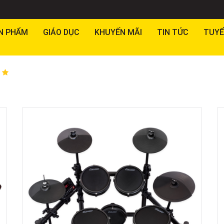
N PHẨM
GIÁO DỤC
KHUYẾN MÃI
TIN TỨC
TUYỂ