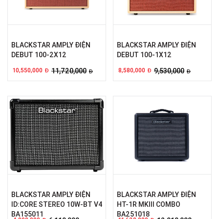
BLACKSTAR AMPLY ĐIỆN
BLACKSTAR AMPLY ĐIỆN
DEBUT 100-2X12
DEBUT 100-1X12
10,550,000
11,720,000
8,580,000
9,530,000
Đ
Đ
Đ
Đ
BLACKSTAR AMPLY ĐIỆN
BLACKSTAR AMPLY ĐIỆN
ID:CORE STEREO 10W-BT V4
HT-1R MKIII COMBO
BA155011
BA251018