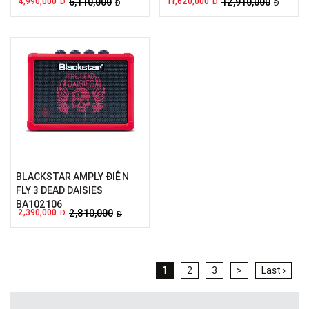
4,990,000
6,110,000
11,620,000
12,910,000
Đ
Đ
Đ
Đ
BLACKSTAR AMPLY ĐIỆN
FLY 3 DEAD DAISIES
BA102106
2,390,000
2,810,000
Đ
Đ
1
2
3
>
Last ›