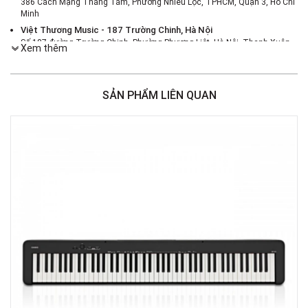
386 Cách Mạng Tháng Tám, Phường Nhiêu Lộc, TPHCM, Quận 3, Hồ Chí
Minh
Việt Thương Music - 187 Trường Chinh, Hà Nội
Số 187 đường Trường Chinh, Phường Phương Liệt, Hà Nội, Thanh Xuân ,
Xem thêm
Hà Nội
Việt Thương Music - 46 Hào Nam
Số 46 Phố Hào Nam, Phường Ô Chợ Dừa, Hà Nội, Đống Đa, Hà Nội
SẢN PHẨM LIÊN QUAN
Việt Thương Music - Crescent Mall
6F-01 Tầng 6 Trung Tâm Thương Mại Crescent Mall, 101 Tôn Dật Tiên,
Phường Tân Mỹ, TPHCM, Quận 7, Hồ Chí Minh
Việt Thương Music - 180 Võ Thị Sáu
180B Võ Thị Sáu, Phường Xuân Hòa, TPHCM, Quận 3, Hồ Chí Minh
Việt Thương Music - 369 Điện Biên Phủ
369 Điện Biên Phủ, Phường Bàn Cờ, TPHCM, Quận 3, Hồ Chí Minh
Việt Thương Music - 102Q An Dương Vương
102Q Đường An Dương Vương, Phường An Đông, TPHCM, Quận 5, Hồ Chí
Minh
Việt Thương Music - 49E Phan Đăng Lưu
49E Phan Đăng Lưu, Phường Bình Thạnh, TPHCM, Quận Bình Thạnh, Hồ
Chí Minh
Việt Thương Music - Phường Gò Vấp
11 Đường số 3, Khu dân cư Cityland Park Hill, Phường Gò Vấp, TPHCM,
Quận Gò Vấp, Hồ Chí Minh