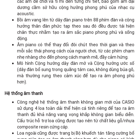
các âm dễ chơi và tỉ mỉ đến từng chi tiết, bao gồm âm đại
dương cầm sở hữu cộng hưởng phong phú của nhạc cụ
acoustic.
Bồi âm vang lên từ dây đàn piano trên 88 phím đàn và cộng
hưởng thân đàn phức tạp theo sau đó đều được tái hiện
chân thực nhằm tạo ra âm sắc piano phong phú và sống
động.
Âm piano có thể thay đổi đôi chút theo thời gian và theo
mỗi sắc thái phong cách của người chơi, từ các phím chạm
nhẹ nhàng cho đến phong cách mạnh mẽ, đầy cảm hứng.
Mô hình Cộng hưởng dây đàn mở và Cộng hưởng ước số
(dây đàn bổ sung trong quãng tám cao, không dùng búa gõ,
mà thường rung theo cảm xúc để tạo ra âm phong phú
hơn).
Hệ thống âm thanh
Công nghệ hệ thống âm thanh không gian mới của CASIO
sử dụng 4 loa toàn dải thể hiện cá tính riêng để tạo ra âm
thanh đủ khả năng vang vọng khắp không gian biểu diễn.
Cấu trúc hỗ trợ loa cũng được tạo nên từ chất liệu gỗ/nhựa
composite resin cứng cáp.
Loa ngoài cũng được trang bị Bộ khuếch tán tăng cường bổ