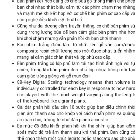
Bàn phím kết hợp dạng cơ chế búa gõ thông minh cho phép
bạn chơi nhạc thật biểu cảm từ các phím chạm nhẹ nhàng
và mạnh mẽ khi kết hợp với cơ chế bàn phím cơ cao cấp và
công nghệ điều khiển kỹ thuật số.
Cũng như đại dương cầm truyền thống, cơ chế bàn phím sử
dụng trọng lượng búa để bạn cảm giác bàn phím nhẹ hơn
khi chơi chậm nhưng vẫn phản hồi khi bạn chơi nhanh.
Bàn phím trắng được làm từ chất liệu gỗ vân sam/nhựa
composite resin chất lượng cao mới được phát triển nhằm
mang lại cảm giác chân thật và lớp phủ cao cấp.
Bàn phím trắng có lớp phủ làm tái tạo hình ảnh ngà voi tự
nhiên, trong khi bàn phím đen phủ lớp nhựa bóng mới tạo
cảm giác trông giống với gỗ mun đen.
88-Key Digital Scaling technology means that volume is
individually controlled for each key in response to how hard
it is played, with the touch weight varying along the length
of the keyboard, like a grand piano.
Cài đặt phản hồi đầu cần 10 bước giúp bạn điều chỉnh thời
gian âm thanh sao cho khớp với cách nhấn phím và quãng
âm bạn chơi, tương tự như đàn piano acoustic.
Ba mức độ điều khiển phản hồi khi thả phím giúp bạn kiểm
soát mức độ trễ âm thanh sau khi thả phím. Bạn cũng có
thể chọn thêm một chút legato hoặc staccato sao cho phù