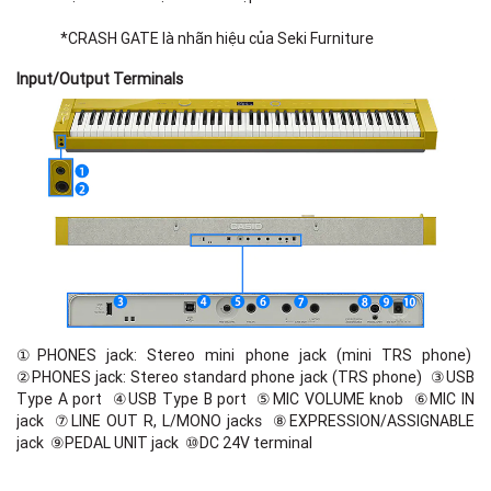
*CRASH GATE là nhãn hiệu của Seki Furniture
Input/Output Terminals
①PHONES jack: Stereo mini phone jack (mini TRS phone)
②PHONES jack: Stereo standard phone jack (TRS phone) ③USB
Type A port ④USB Type B port ⑤MIC VOLUME knob ⑥MIC IN
jack ⑦LINE OUT R, L/MONO jacks ⑧EXPRESSION/ASSIGNABLE
jack ⑨PEDAL UNIT jack ⑩DC 24V terminal