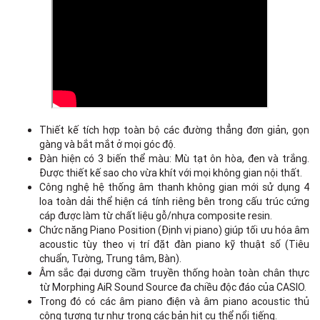
Thiết kế tích hợp toàn bộ các đường thẳng đơn giản, gọn
gàng và bắt mắt ở mọi góc độ.
Đàn hiện có 3 biến thể màu: Mù tạt ôn hòa, đen và trắng.
Được thiết kế sao cho vừa khít với mọi không gian nội thất.
Công nghệ hệ thống âm thanh không gian mới sử dụng 4
loa toàn dải thể hiện cá tính riêng bên trong cấu trúc cứng
cáp được làm từ chất liệu gỗ/nhựa composite resin.
Chức năng Piano Position (Định vị piano) giúp tối ưu hóa âm
acoustic tùy theo vị trí đặt đàn piano kỹ thuật số (Tiêu
chuẩn, Tường, Trung tâm, Bàn).
Âm sắc đại dương cầm truyền thống hoàn toàn chân thực
từ Morphing AiR Sound Source đa chiều độc đáo của CASIO.
Trong đó có các âm piano điện và âm piano acoustic thủ
công tương tự như trong các bản hit cụ thể nổi tiếng.