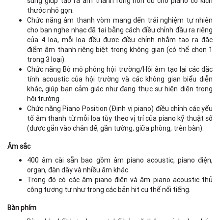
sung giúp tạo ra âm thanh rộng hơn dù cho piano có kích
thước nhỏ gọn.
Chức năng âm thanh vòm mang đến trải nghiệm tự nhiên
cho bạn nghe nhạc đã tai bằng cách điều chỉnh đầu ra riêng
của 4 loa, mỗi loa đều được điều chỉnh nhằm tạo ra đặc
điểm âm thanh riêng biệt trong không gian (có thể chọn 1
trong 3 loại).
Chức năng Bộ mô phỏng hội trường/Hồi âm tạo lại các đặc
tính acoustic của hội trường và các không gian biểu diễn
khác, giúp bạn cảm giác như đang thực sự hiện diện trong
hội trường.
Chức năng Piano Position (Định vị piano) điều chỉnh các yếu
tố âm thanh từ mỗi loa tùy theo vị trí của piano kỹ thuật số
(được gắn vào chân đế, gần tường, giữa phòng, trên bàn).
Âm sắc
400 âm cài sẵn bao gồm âm piano acoustic, piano điện,
organ, đàn dây và nhiều âm khác.
Trong đó có các âm piano điện và âm piano acoustic thủ
công tương tự như trong các bản hit cụ thể nổi tiếng.
Bàn phím