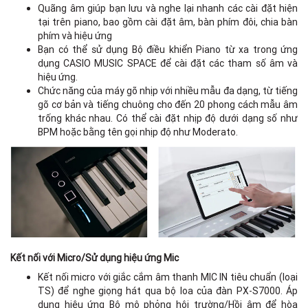
Quãng âm giúp bạn lưu và nghe lại nhanh các cài đặt hiện
tại trên piano, bao gồm cài đặt âm, bàn phím đôi, chia bàn
phím và hiệu ứng
Bạn có thể sử dụng Bộ điều khiển Piano từ xa trong ứng
dụng CASIO MUSIC SPACE để cài đặt các tham số âm và
hiệu ứng.
Chức năng của máy gõ nhịp với nhiều mẫu đa dạng, từ tiếng
gõ cơ bản và tiếng chuông cho đến 20 phong cách mẫu âm
trống khác nhau. Có thể cài đặt nhịp độ dưới dạng số như
BPM hoặc bằng tên gọi nhịp độ như Moderato.
Kết nối với Micro/Sử dụng hiệu ứng Mic
Kết nối micro với giắc cắm âm thanh MIC IN tiêu chuẩn (loại
TS) để nghe giọng hát qua bộ loa của đàn PX-S7000. Áp
dụng hiệu ứng Bộ mô phỏng hội trường/Hồi âm để hòa