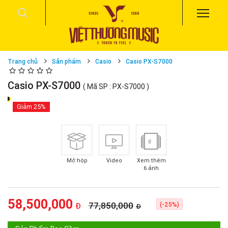
Trang chủ
Sản phẩm
Casio
Casio PX-S7000
Casio PX-S7000
( Mã SP : PX-S7000 )
Giảm
25%
6
Mở hộp
Video
Xem thêm
6 ảnh
58,500,000
77,850,000
(-25%)
Đ
Đ