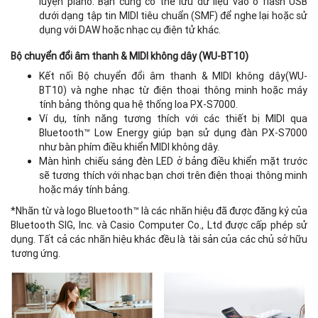
luyện piano. Bạn cũng có thể lưu dữ liệu vào ổ flash USB
dưới dạng tập tin MIDI tiêu chuẩn (SMF) để nghe lại hoặc sử
dụng với DAW hoặc nhạc cụ điện tử khác.
Bộ chuyển đổi âm thanh & MIDI không dây (WU-BT10)
Kết nối Bộ chuyển đổi âm thanh & MIDI không dây(WU-
BT10) và nghe nhạc từ điện thoại thông minh hoặc máy
tính bảng thông qua hệ thống loa PX-S7000.
Ví dụ, tính năng tương thích với các thiết bị MIDI qua
Bluetooth™ Low Energy giúp bạn sử dụng đàn PX-S7000
như bàn phím điều khiển MIDI không dây.
Màn hình chiếu sáng đèn LED ở bảng điều khiển mặt trước
sẽ tương thích với nhạc bạn chơi trên điện thoại thông minh
hoặc máy tính bảng.
*Nhãn từ và logo Bluetooth™ là các nhãn hiệu đã được đăng ký của
Bluetooth SIG, Inc. và Casio Computer Co., Ltd được cấp phép sử
dụng. Tất cả các nhãn hiệu khác đều là tài sản của các chủ sở hữu
tương ứng.