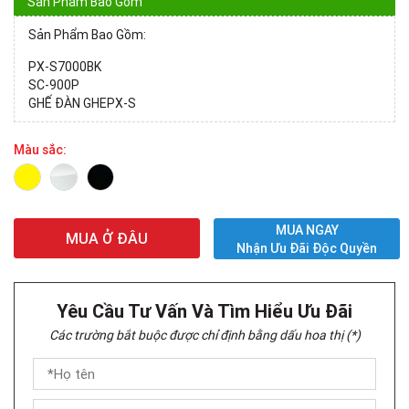
Sản Phẩm Bao Gồm
Sản Phẩm Bao Gồm:
PX-S7000BK
SC-900P
GHẾ ĐÀN GHEPX-S
Màu sắc:
MUA NGAY
MUA Ở ĐÂU
Nhận Ưu Đãi Độc Quyền
Yêu Cầu Tư Vấn Và Tìm Hiểu Ưu Đãi
Các trường bắt buộc được chỉ định bằng dấu hoa thị (*)