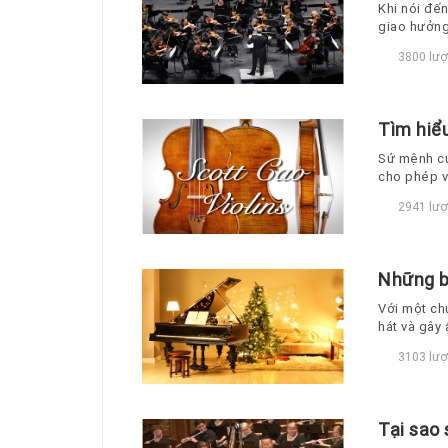
Khi nói đế
giao hưởng
3800 lượ
Tìm hiểu
Sứ mệnh của
cho phép v
2941 lượ
Những b
Với một ch
hát và gây
3103 lượ
Tại sao