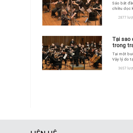
Sáo bắt đầ
chiều dọc 
nhạc cổ đi
2877 lượ
Tại sao 
trong t
Tại một bu
Vậy lý do 
3657 lượ