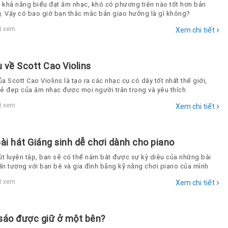
n khả năng biểu đạt âm nhạc, khó có phương tiện nào tốt hơn bản
. Vậy có bao giờ bạn thắc mắc bản giao hưởng là gì không?
›
t xem
Xem chi tiết
 về Scott Cao Violins
 Scott Cao Violins là tạo ra các nhạc cụ có dây tốt nhất thế giới,
ẻ đẹp của âm nhạc được mọi người trân trọng và yêu thích
›
t xem
Xem chi tiết
ài hát Giáng sinh dễ chơi dành cho piano
út luyện tập, bạn sẽ có thể nắm bắt được sự kỳ diệu của những bài
 ấn tượng với bạn bè và gia đình bằng kỹ năng chơi piano của mình
›
t xem
Xem chi tiết
 sáo được giữ ở một bên?