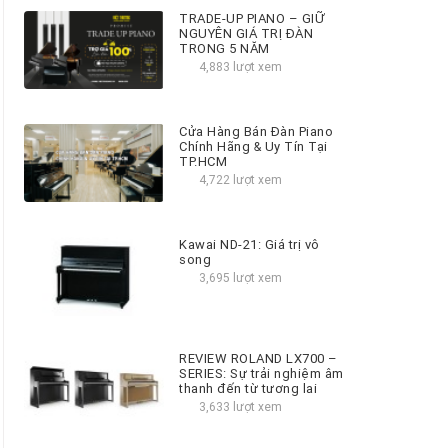
TRADE-UP PIANO – GIỮ
NGUYÊN GIÁ TRỊ ĐÀN
TRONG 5 NĂM
4,883 lượt xem
Cửa Hàng Bán Đàn Piano
Chính Hãng & Uy Tín Tại
TP.HCM
4,722 lượt xem
Kawai ND-21: Giá trị vô
song
3,695 lượt xem
REVIEW ROLAND LX700 –
SERIES: Sự trải nghiệm âm
thanh đến từ tương lai
3,633 lượt xem