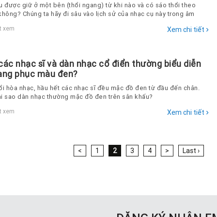
u được giữ ở một bên (thổi ngang) từ khi nào và có sáo thổi theo
không? Chúng ta hãy đi sâu vào lịch sử của nhạc cụ này trong âm
ển
›
t xem
Xem chi tiết
các nhạc sĩ và dàn nhạc cổ điển thường biểu diễn
rang phục màu đen?
ổi hòa nhạc, hầu hết các nhạc sĩ đều mặc đồ đen từ đầu đến chân.
tại sao dàn nhạc thường mặc đồ đen trên sân khấu?
›
t xem
Xem chi tiết
<
1
2
3
4
>
Last ›