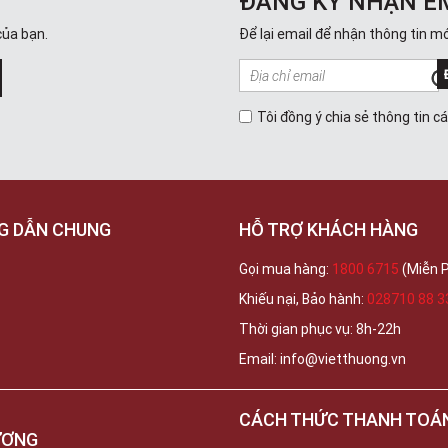
ĐĂNG KÝ NHẬN E
của bạn.
Để lại email để nhận thông tin mớ
Tôi đồng ý chia sẻ thông tin c
G DẪN CHUNG
HỖ TRỢ KHÁCH HÀNG
Gọi mua hàng:
1800 6715
(Miễn P
Khiếu nại, Bảo hành:
028710 88 3
Thời gian phục vụ: 8h-22h
Email: info@vietthuong.vn
CÁCH THỨC THANH TOÁ
ƯƠNG