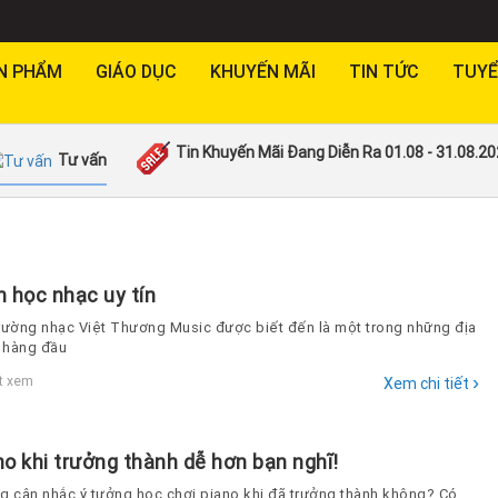
N PHẨM
GIÁO DỤC
KHUYẾN MÃI
TIN TỨC
TUYỂ
Tin Khuyến Mãi Đang Diễn Ra 01.08 - 31.08.2
Tư vấn
 học nhạc uy tín
rường nhạc Việt Thương Music được biết đến là một trong những địa
n hàng đầu
›
t xem
Xem chi tiết
o khi trưởng thành dễ hơn bạn nghĩ!
g cân nhắc ý tưởng học chơi piano khi đã trưởng thành không? Có