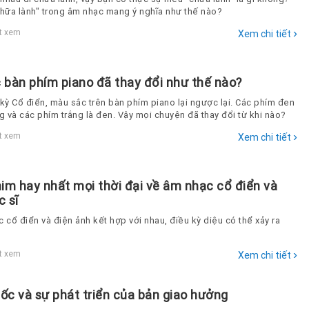
chữa lành" trong âm nhạc mang ý nghĩa như thế nào?
›
t xem
Xem chi tiết
 bàn phím piano đã thay đổi như thế nào?
 kỳ Cổ điển, màu sắc trên bàn phím piano lại ngược lại. Các phím đen
g và các phím trắng là đen. Vậy mọi chuyện đã thay đổi từ khi nào?
›
t xem
Xem chi tiết
im hay nhất mọi thời đại về âm nhạc cổ điển và
c sĩ
 cổ điển và điện ảnh kết hợp với nhau, điều kỳ diệu có thể xảy ra
›
t xem
Xem chi tiết
ốc và sự phát triển của bản giao hưởng