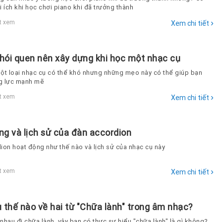
ợi ích khi học chơi piano khi đã trưởng thành
›
t xem
Xem chi tiết
hói quen nên xây dựng khi học một nhạc cụ
ột loại nhạc cụ có thể khó nhưng những mẹo này có thể giúp bạn
ng lực mạnh mẽ
›
t xem
Xem chi tiết
ng và lịch sử của đàn accordion
ion hoạt động như thế nào và lịch sử của nhạc cụ này
›
t xem
Xem chi tiết
 thế nào về hai từ "Chữa lành" trong âm nhạc?
 nhau đi chữa lành, vậy bạn có thực sự hiểu "chữa lành" là gì không?