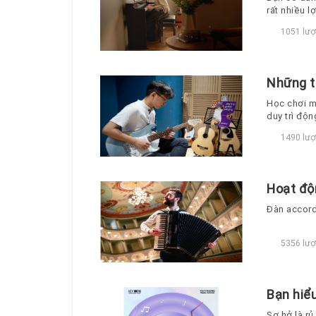
rất nhiều l
1051 lượ
Những t
Học chơi m
duy trì độ
1490 lượ
Hoạt độ
Đàn accord
5356 lượ
Bạn hiểu
Sơ hở là rủ