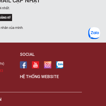
MAIL CẬP NHẬT
i nhất.
ĐĂNG KÝ
á nhân của mình.
SOCIAL
hí)
33
HỆ THỐNG WEBSITE
N