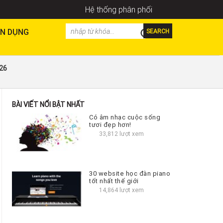
Hệ thống phân phối
N DỤNG
SEARCH
026
BÀI VIẾT NỔI BẬT NHẤT
Có âm nhạc cuộc sống
tươi đẹp hơn!
33,812 lượt xem
30 website học đàn piano
tốt nhất thế giới
14,864 lượt xem