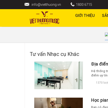
info@vietthuong.vn
1800 6715
GIỚI THIỆU
SẢ
Tư vấn Nhạc cụ Khác
Địa điểm
Hệ thống t
điểm uy tí
1370 lượ
Học pian
Bạn có đan