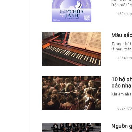
Đặc biệt "
1694 lượ
Màu sắc
Trong thời
là màu trắn
1364 lượ
10 bộ ph
các nhạ
Khi âm nhạc
6527 lượ
Nguồn g