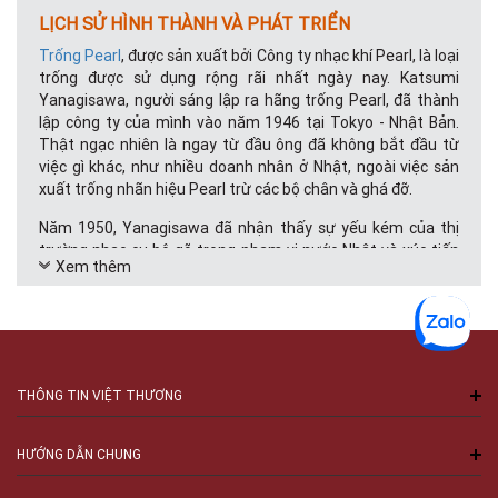
LỊCH SỬ HÌNH THÀNH VÀ PHÁT TRIỂN
Trống Pearl
, được sản xuất bởi Công ty nhạc khí Pearl, là loại
trống được sử dụng rộng rãi nhất ngày nay. Katsumi
Yanagisawa, người sáng lập ra hãng trống Pearl, đã thành
lập công ty của mình vào năm 1946 tại Tokyo - Nhật Bản.
Thật ngạc nhiên là ngay từ đầu ông đã không bắt đầu từ
việc gì khác, như nhiều doanh nhân ở Nhật, ngoài việc sản
xuất trống nhãn hiệu Pearl trừ các bộ chân và ghá đỡ.
Năm 1950, Yanagisawa đã nhận thấy sự yếu kém của thị
trường nhạc cụ bộ gõ trong phạm vi nước Nhật và xúc tiến
Xem thêm
sản xuất nhạc khí thuộc bộ gõ dưới 1 thương hiệu mới là
Pearl Musical Instrument. Các sản phẩm về trống đầu tiên
của Pearl hầu hết được bắt chước mẫu mã do người Mỹ sản
xuất.
Bài viết được quan tâm:
THÔNG TIN VIỆT THƯƠNG
Trống pearl roadshow 525 standard
Trống Jazz Pearl, bộ trống Jazz chuyên nghiệp
HƯỚNG DẪN CHUNG
Mua bán trống điện roland cao cấp, trống điện tử biểu
diễn chuyên nghiệp