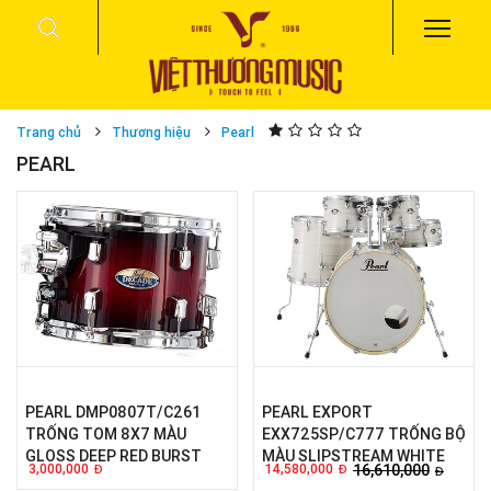
Trang chủ
Thương hiệu
Pearl
PEARL
PEARL DMP0807T/C261
PEARL EXPORT
TRỐNG TOM 8X7 MÀU
EXX725SP/C777 TRỐNG BỘ
GLOSS DEEP RED BURST
MÀU SLIPSTREAM WHITE
3,000,000
14,580,000
16,610,000
Đ
Đ
Đ