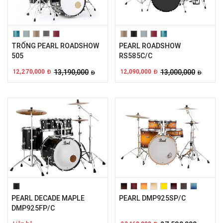
TRỐNG PEARL ROADSHOW
PEARL ROADSHOW
505
RS585C/C
12,270,000
13,190,000
12,090,000
13,000,000
Đ
Đ
Đ
Đ
PEARL DECADE MAPLE
PEARL DMP925SP/C
DMP925FP/C