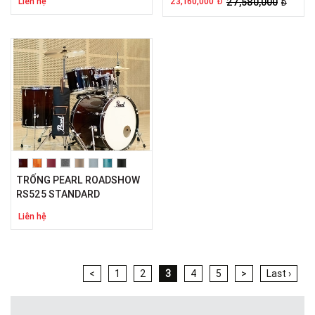
Liên hệ
23,160,000
27,580,000
Đ
Đ
TRỐNG PEARL ROADSHOW
RS525 STANDARD
Liên hệ
<
1
2
3
4
5
>
Last ›