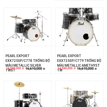
PEARL EXPORT
PEARL EXPORT
EXX725SP/C778 TRỐNG BỘ
EXX725SP/C779 TRỐNG BỘ
MÀU METALLIC SILVER
MÀU METALLIC AMETHYST
14,580,000
16,610,000
14,580,000
16,610,000
Đ
Đ
Đ
Đ
TWST
TW