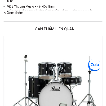
Minh
Việt Thương Music - 46 Hào Nam
Số 46 Phố Hào Nam, Phường Ô Chợ Dừa, Hà Nội, Đống Đa, Hà Nội
Xem thêm
Việt Thương Music - 180 Võ Thị Sáu
180B Võ Thị Sáu, Phường Xuân Hòa, TPHCM, Quận 3, Hồ Chí Minh
Việt Thương Music - 187 Trường Chinh, Hà Nội
SẢN PHẨM LIÊN QUAN
Số 187 đường Trường Chinh, Phường Phương Liệt, Hà Nội, Thanh Xuân ,
Hà Nội
Việt Thương Music - Crescent Mall
6F-01 Tầng 6 Trung Tâm Thương Mại Crescent Mall, 101 Tôn Dật Tiên,
Phường Tân Mỹ, TPHCM, Quận 7, Hồ Chí Minh
Việt Thương Music - 357 Cộng Hòa
357 Cộng Hòa, Phường Tân Bình, TPHCM, Quận Tân Bình, Hồ Chí Minh
Việt Thương Music - 442 Lũy Bán Bích
442 Lũy Bán Bích, Phường Tân Phú, TPHCM, Quận Tân Phú, Hồ Chí Minh
Việt Thương Music - 12 Quốc Hương
Tầng G, Tòa nhà Thảo Điền Pearl, 12 Quốc Hương, Phường An Khánh,
TPHCM, Quận 2, Hồ Chí Minh
Việt Thương Music - Phường Gò Vấp
11 Đường số 3, Khu dân cư Cityland Park Hill, Phường Gò Vấp, TPHCM,
Quận Gò Vấp, Hồ Chí Minh
Việt Thương Music - Thanh Khê