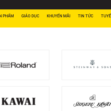
N PHẨM
GIÁO DỤC
KHUYẾN MÃI
TIN TỨC
TUYỂ