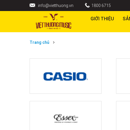
info@vietthuong.vn
1800 6715
GIỚI THIỆU
SẢ
Trang chủ