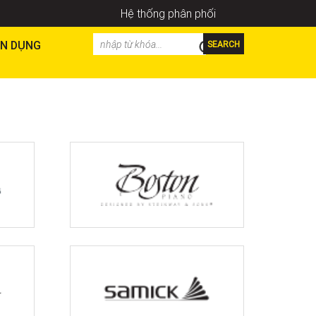
Hệ thống phân phối
N DỤNG
SEARCH