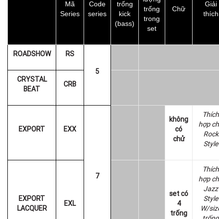
Mã
Code
trống
Giải
trống
Chữ
Series
series
kick
thích
trong
(bass)
set
ROADSHOW
RS
5
CRYSTAL
CRB
BEAT
Thích
không
hợp c
EXPORT
EXX
có
Rock
chử
Style
Thích
7
hợp c
Jazz
set có
EXPORT
Style
EXL
4
LACQUER
W/siz
trống
trống