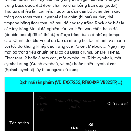
trống bass được đặt dưới chân và chơi bằng bàn đạp (pedal).
Trải qua nhiều lần cải tiến, người ta dần dần bổ xung thếm các
trống con toms toms, cymbal dậm chân (hi hat) và thay thế
timpano bằng floor tom. Và sau đó các tay trống Rock đặc biết là
các tay trống Metal đã nghiên cứu và thêm vào chân bass đôi
(double pedal) để có thể dậm được trống bass ở những tempo
cao. Chính double Pedal đã tạo ra những tiết tấu nhanh và mạnh
với tốc độ khủng khiếp đặc trưng của Power, Melodic… Ngày nay
một bộ trống tiểu chuẩn phải có đủ Bass drums, Snare, Hi-hat,
Floor tom, 2 hoặc 3 tom con, một cymbal to (Ride cymbal), một
cymbal trung (Crash cymbal), và một hoặc nhiều cymbal con
(Splash cymbal) tủy theo người sử dụng.
Dịch mã sản phẩm (VD: EXX725S, RF904XP, VB825FP, ...)
Chử
3 con số trong mã sản
trước
Chữ sau số
phẩm
số
Tên series
Số
size
lượng