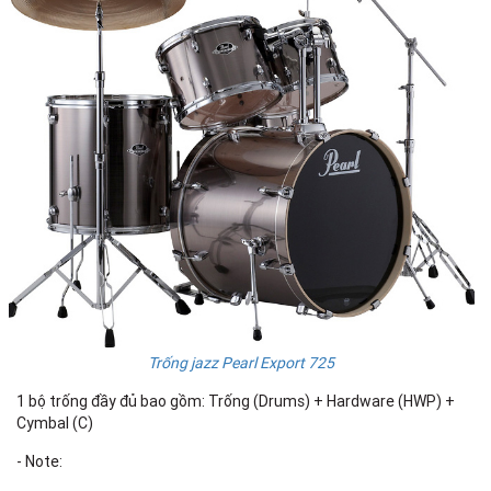
Trống jazz Pearl Export 725
1 bộ trống đầy đủ bao gồm: Trống (Drums) + Hardware (HWP) +
Cymbal (C)
- Note: