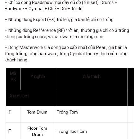
+ Chỉ có dòng Roadshow mới đầy đủ đồ (full set): Drums +
Hardware + Cymbal + Ghế + Dùi + túi dùi.
+ Những dòng Export (EX) trở lên, giá bán lẻ chỉ có trống.
+ Những dòng Refference (RF) trở lên, thường giá chỉ có 3 trống
không có trống snare, và hardware là rời từng món.
+ Dòng Masterworks là dòng cao cấp nhất của Pearl, giá bán là
từng trống, từng hardware, từng Cymbal theo ý thích của từng
khách hàng.
Mã
Ý nghĩa
Giải thích
PK
Drums set
T
Tom Drum
Trống Tom
Floor Tom
F
Trống floor tom
Drum