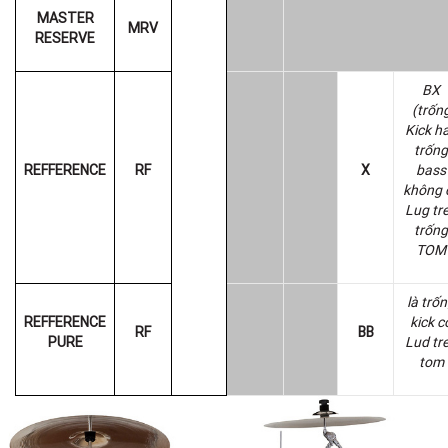
MASTER
MRV
RESERVE
BX
(trốn
Kick h
trống
REFFERENCE
RF
X
bass
không 
Lug tr
trống
TOM
là trố
REFFERENCE
kick c
RF
BB
PURE
Lud tr
tom