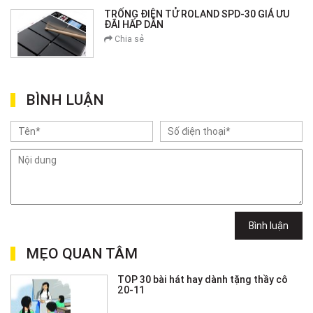
TRỐNG ĐIỆN TỬ ROLAND SPD-30 GIÁ ƯU
ĐÃI HẤP DẪN
Chia sẻ
BÌNH LUẬN
Bình luận
MẸO QUAN TÂM
TOP 30 bài hát hay dành tặng thầy cô
20-11