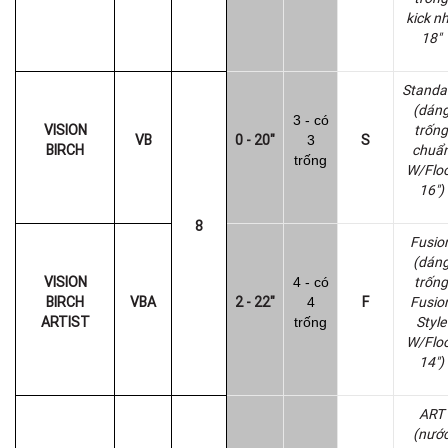
kick n
18"
Standa
(dán
3 - có
VISION
trống
VB
0
- 2
0
"
S
3
BIRCH
chuẩ
trống
W/Flo
16")
8
Fusio
(dán
VISION
trống
4 - có
BIRCH
VBA
2
- 2
2
"
F
Fusio
4
ARTIST
Style
trống
W/Flo
14")
ART
(nướ