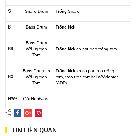
S
Snare Drum
Trống Snare
B
Bass Drum
Trống kick
Bass Drum
BB
W/Lug treo
Trống kick có pat treo trống tom
Tom
Bass Drum no
Trống kick ko có pat treo trống
BX
W/Lug treo
tom, treo tren cymbal W/Adapter
Tom
(ADP)
HWP
Gói Hardware
TIN LIÊN QUAN