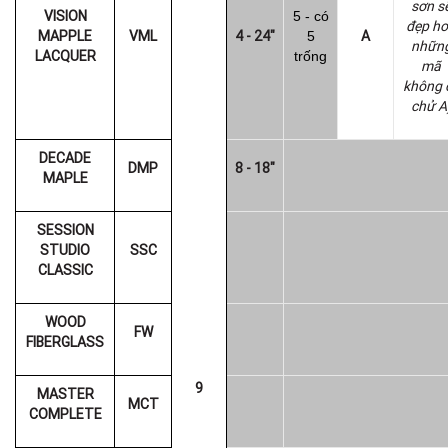
sơn s
VISION
5 - có
đẹp h
MAPPLE
VML
4
- 2
4
"
A
5
nhữn
LACQUER
trống
mã
không 
chử A
DECADE
DMP
8 - 18"
MAPLE
SESSION
STUDIO
SSC
CLASSIC
WOOD
FW
FIBERGLASS
9
MASTER
MCT
COMPLETE