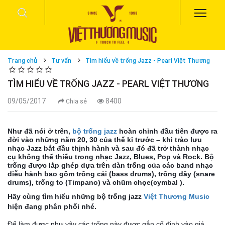
Trang chủ
Tư vấn
Tìm hiểu về trống Jazz - Pearl Việt Thương
TÌM HIỂU VỀ TRỐNG JAZZ - PEARL VIỆT THƯƠNG
09/05/2017
8400
Chia sẻ
Như đã nói ở trên,
bộ trống jazz
hoàn chỉnh đầu tiên được ra
đời vào những năm 20, 30 của thế kỉ trước – khi trào lưu
nhạc Jazz bắt đầu thịnh hành và sau đó đã trở thành nhạc
cụ không thể thiếu trong nhạc Jazz, Blues, Pop và Rock. Bộ
trống được lắp ghép dựa trên dàn trống của các band nhạc
diễu hành bao gồm trống cái (bass drums), trống dây (snare
drums), trống to (Timpano) và chũm chọe(cymbal ).
Hãy cùng tìm hiểu những bộ trống jazz
Việt Thương Music
hiện đang phân phối nhé.
Để làm được như vậy các trống này được gắn cố định vào giá,