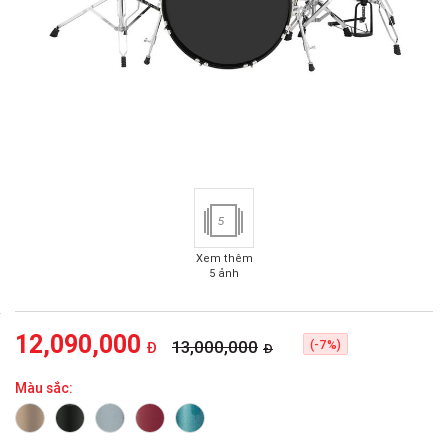
5
Xem thêm
5 ảnh
12,090,000
13,000,000
(-7%)
Đ
Đ
Màu sắc: