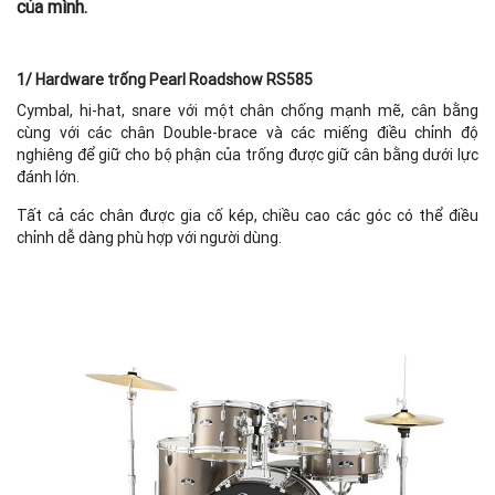
của mình.
- 
- 
1/ Hardware trống Pearl Roadshow RS585
- 
Cymbal, hi-hat, snare với một chân chống mạnh mẽ, cân bằng
- 
cùng với các chân Double-brace và các miếng điều chỉnh độ
nghiêng để giữ cho bộ phận của trống được giữ cân bằng dưới lực
- 
đánh lớn.
- 
Tất cả các chân được gia cố kép, chiều cao các góc có thể điều
chỉnh dễ dàng phù hợp với người dùng.
- 
- 
- 
- 
- 
- 
- 