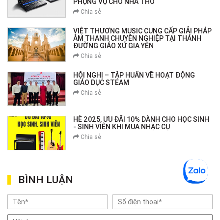
PHỤNG VỤ CHO NHÀ THỜ
Chia sẻ
VIỆT THƯƠNG MUSIC CUNG CẤP GIẢI PHÁP
ÂM THANH CHUYÊN NGHIỆP TẠI THÁNH
ĐƯỜNG GIÁO XỨ GIA YÊN
Chia sẻ
HỘI NGHỊ – TẬP HUẤN VỀ HOẠT ĐỘNG
GIÁO DỤC STEAM
Chia sẻ
HÈ 2025, ƯU ĐÃI 10% DÀNH CHO HỌC SINH
- SINH VIÊN KHI MUA NHẠC CỤ
Chia sẻ
BÌNH LUẬN