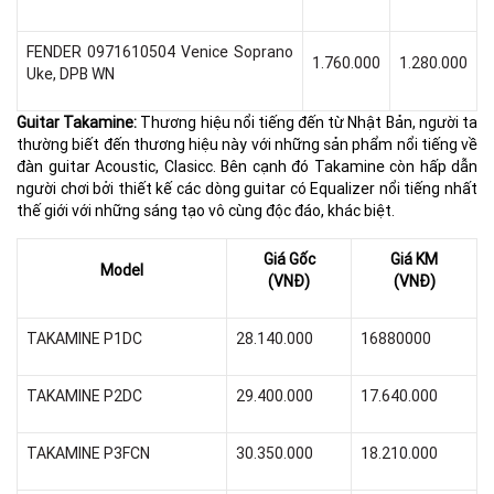
FENDER 0971610504 Venice Soprano
1.760.000
1.280.000
Uke, DPB WN
Guitar Takamine:
Thương hiệu nổi tiếng đến từ Nhật Bản, người ta
thường biết đến thương hiệu này với những sản phẩm nổi tiếng về
đàn guitar Acoustic, Clasicc. Bên cạnh đó Takamine còn hấp dẫn
người chơi bởi thiết kế các dòng guitar có Equalizer nổi tiếng nhất
thế giới với những sáng tạo vô cùng độc đáo, khác biệt.
Giá Gốc
Giá KM
Model
(VNĐ)
(VNĐ)
TAKAMINE P1DC
28.140.000
16880000
TAKAMINE P2DC
29.400.000
17.640.000
TAKAMINE P3FCN
30.350.000
18.210.000