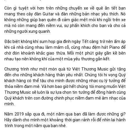
Còn gì tuyệt vời hơn trên những chuyến xe về quê ăn tết bạn
mang theo cây đàn Guitar và đàn những bản nhạc yêu thích. Nó
không những giúp bạn quên đi cảm giác mệt mỏi khi ngồi trên xe
mà nó còn mang đến niềm vui, sự phấn khích cho bạn và cho cả
những người xung quanh.
Đặc biệt không khí sum họp gia đình ngày Tết càng trở nên ấm áp
khi cả nhà cùng nhau làm mâm cỗ, cùng nhau đệm hát Piano để
chờ đón khoảnh khắc giao thừa. Mỗi một phút giây gần kề bên
nhau tạo nên không khí của một mùa yêu thương gắn kết.
Chương trình như một món quà từ Việt Thương Music gửi tặng
đến cho những khách hàng thân yêu nhất. Chúng tôi hi vọng Quý
khách hàng có thể tậu cho mình được những nhạc cụ lý tưởng để
thỏa niềm đam mê. Và hơn bao giờ hết chúng tôi mong muốn Việt
Thương Music sẽ luôn là sự lựa chọn tin tưởng để đồng hành cùng
Quý khách trên con đường chinh phục niềm đam mê âm nhạc của
mình.
Năm 2019 sắp qua đi, một năm qua bạn đã làm được những gì?
Hãy dành cho mình một khoảng thời gian rảnh rỗi để nhìn lại hành
trình trong một năm qua bạn nhé.