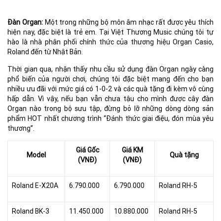
Đàn Organ:
Một trong những bộ môn âm nhạc rất được yêu thích
hiện nay, đặc biệt là trẻ em. Tại Việt Thương Music chúng tôi tự
hào là nhà phân phối chính thức của thương hiệu Organ Casio,
Roland đến từ Nhật Bản.
Thời gian qua, nhận thấy nhu cầu sử dụng đàn Organ ngày càng
phổ biến của người chơi, chúng tôi đặc biệt mang đến cho bạn
nhiều ưu đãi với mức giá có 1-0-2 và các quà tặng đi kèm vô cùng
hấp dẫn. Vì vậy, nếu bạn vẫn chưa tậu cho mình được cây đàn
Organ nào trong bộ sưu tập, đừng bỏ lỡ những dòng dòng sản
phẩm HOT nhất chương trình “Đánh thức giai điệu, đón mùa yêu
thương”.
Giá Gốc
Giá KM
Model
Quà tặng
(VNĐ)
(VNĐ)
Roland E-X20A
6.790.000
6.790.000
Roland RH-5
Roland BK-3
11.450.000
10.880.000
Roland RH-5