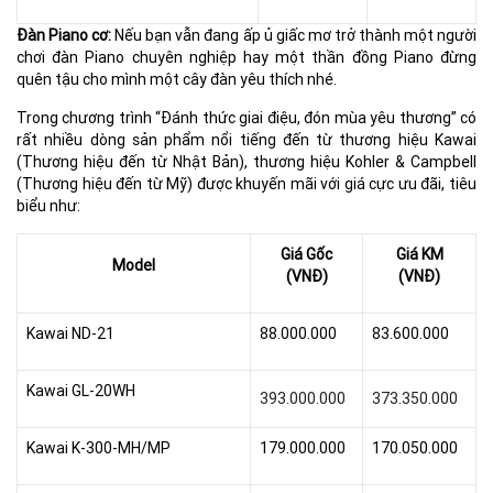
Đàn Piano cơ:
Nếu bạn vẫn đang ấp ủ giấc mơ trở thành một người
chơi đàn Piano chuyên nghiệp hay một thần đồng Piano đừng
quên tậu cho mình một cây đàn yêu thích nhé.
Trong chương trình “Đánh thức giai điệu, đón mùa yêu thương” có
rất nhiều dòng sản phẩm nổi tiếng đến từ thương hiệu Kawai
(Thương hiệu đến từ Nhật Bản), thương hiệu Kohler & Campbell
(Thương hiệu đến từ Mỹ) được khuyến mãi với giá cực ưu đãi, tiêu
biểu như:
Giá Gốc
Giá KM
Model
(VNĐ)
(VNĐ)
Kawai ND-21
88.000.000
83.600.000
Kawai GL-20WH
393.000.000
373.350.000
Kawai K-300-MH/MP
179.000.000
170.050.000