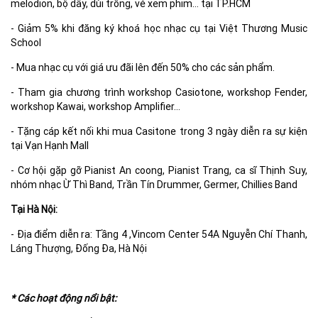
melodion, bộ dây, dùi trống, vé xem phim… tại TP.HCM
- Giảm 5% khi đăng ký khoá học nhạc cụ tại Việt Thương Music
School
- Mua nhạc cụ với giá ưu đãi lên đến 50% cho các sản phẩm.
- Tham gia chương trình workshop Casiotone, workshop Fender,
workshop Kawai, workshop Amplifier…
- Tặng cáp kết nối khi mua Casitone trong 3 ngày diễn ra sự kiện
tại Vạn Hạnh Mall
- Cơ hội gặp gỡ Pianist An coong, Pianist Trang, ca sĩ Thịnh Suy,
nhóm nhạc Ừ Thì Band, Trần Tín Drummer, Germer, Chillies Band
Tại Hà Nội:
- Địa điểm diễn ra: Tầng 4 ,Vincom Center 54A Nguyễn Chí Thanh,
Láng Thượng, Đống Đa, Hà Nội
* Các hoạt động nổi bật: