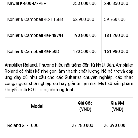
Kawai K-800-M/PEP
253.000.000
240.350.000
Kohler & Campbell KC-115EB
62.900.000
59.760.000
Kohler & Campbell KIG-48WH
190.800.000
181.260.000
Kohler & Campbell KIG-50D
170.500.000
161.980.000
Amplifier Roland:
Thương hiệu nổi tiếng đến từ Nhật Bản. Amplifier
Roland có thiết kế nhỏ gọn, âm thanh chất lượng. Nó hỗ trợ và đáp
ứng đầy đủ nhu cầu cho các Guitarist chuyên nghiệp, các nhạc
công, người chơi nghiệp dư hay giải trí tại nhà. Một số sản phẩm
khuyến mãi HOT trong chương trình:
Giá Gốc
Giá KM
Model
(VNĐ)
(VNĐ)
Roland GT-1000
27.780.000
26.390.000