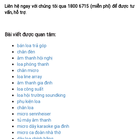
Liên hệ ngay với chúng tôi qua 1800 6715 (miễn phí) để được tư
vấn, hỗ trợ.
Bài viết được quan tâm:
bán loa trả góp
chân đèn
âm thanh hội nghị
loa phóng thanh
chân micro
loa line array
âm thanh gia đình
loa công suất
loa hội trường soundking
phụ kiện loa
chân loa
micro sennheiser
tủ máy âm thanh
micro dây karaoke gia đình
micro ca đoàn nhà thờ
dây loa chính hãng