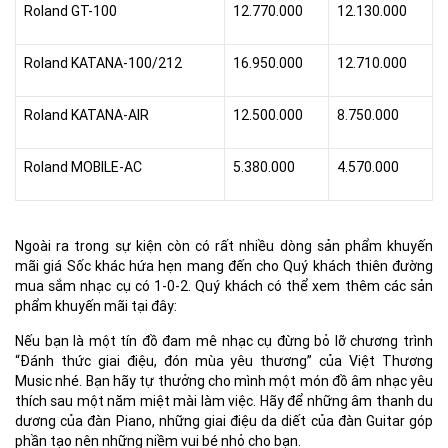
Roland GT-100
12.770.000
12.130.000
Roland KATANA-100/212
16.950.000
12.710.000
Roland KATANA-AIR
12.500.000
8.750.000
Roland MOBILE-AC
5.380.000
4.570.000
Ngoài ra trong sự kiện còn có rất nhiều dòng sản phẩm khuyến
mãi giá Sốc khác hứa hẹn mang đến cho Quý khách thiên đường
mua sắm nhạc cụ có 1-0-2. Quý khách có thể xem thêm các sản
phẩm khuyến mãi tại đây:
Nếu bạn là một tín đồ đam mê nhạc cụ đừng bỏ lỡ chương trình
“Đánh thức giai điệu, đón mùa yêu thương” của Việt Thương
Music nhé. Bạn hãy tự thưởng cho mình một món đồ âm nhạc yêu
thích sau một năm miệt mài làm việc. Hãy để những âm thanh du
dương của đàn Piano, những giai điệu da diết của đàn Guitar góp
phần tạo nên những niềm vui bé nhỏ cho bạn.