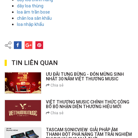
dây loa thùng
loa âm trần bose
chân loa sân khấu
loa nhập khẩu
TIN LIÊN QUAN
ƯU ĐÃI TƯNG BỪNG - ĐÓN MỪNG SINH
NHẬT 30 NĂM VIỆT THƯƠNG MUSIC
Chia sẻ
VIỆT THƯƠNG MUSIC CHÍNH THỨC CÔNG
BỐ BỘ NHẬN DIỆN THƯƠNG HIỆU MỚI
Chia sẻ
TASCAM SONICVIEW: GIẢI PHÁP ÂM
THANH ĐỘT PHÁ NÂNG TẦM TRẢI NGHIỆM