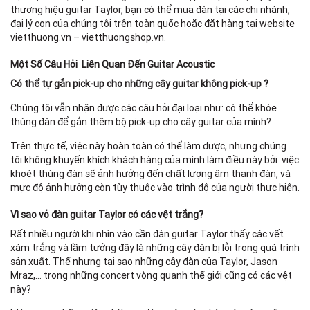
thương hiệu guitar Taylor, bạn có thể mua đàn tại các chi nhánh,
đại lý con của chúng tôi trên toàn quốc hoặc đặt hàng tại website
vietthuong.vn – vietthuongshop.vn.
Một Số Câu Hỏi Liên Quan Đến Guitar Acoustic
Có thể tự gắn pick-up cho những cây guitar không pick-up ?
Chúng tôi vẫn nhận được các câu hỏi đại loại như: có thể khóe
thùng đàn để gắn thêm bộ pick-up cho cây guitar của mình?
Trên thực tế, việc này hoàn toàn có thể làm được, nhưng chúng
tôi không khuyến khích khách hàng của mình làm điều này bởi việc
khoét thùng đàn sẽ ảnh hưởng đến chất lượng âm thanh đàn, và
mực độ ảnh hưởng còn tùy thuộc vào trình độ của người thực hiện.
Vì sao vỏ đàn guitar Taylor có các vệt trắng?
Rất nhiều người khi nhìn vào cần đàn guitar Taylor thấy các vết
xám trắng và lầm tưởng đây là những cây đàn bị lỗi trong quá trình
sản xuất. Thế nhưng tại sao những cây đàn của Taylor, Jason
Mraz,… trong những concert vòng quanh thế giới cũng có các vệt
này?