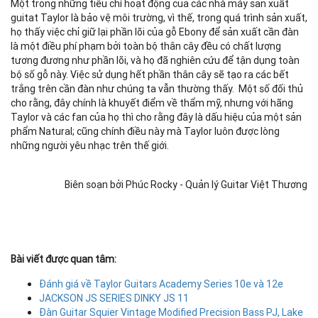
Một trong những tiêu chí hoạt động của các nhà máy sản xuất
guitat Taylor là bảo vệ môi trường, vì thế, trong quá trình sản xuất,
họ thấy việc chỉ giữ lại phần lõi của gỗ Ebony để sản xuất cần đàn
là một điều phí phạm bởi toàn bộ thân cây đều có chất lượng
tương đương như phần lõi, và họ đã nghiên cứu để tận dụng toàn
bộ số gỗ này. Việc sử dụng hết phần thân cây sẽ tạo ra các bết
trắng trên cần đàn như chúng ta vẫn thường thấy. Một số đối thủ
cho rằng, đây chính là khuyết điểm về thẩm mỹ, nhưng với hãng
Taylor và các fan của họ thì cho rằng đây là dấu hiệu của một sản
phẩm Natural; cũng chính điều này mà Taylor luôn được lòng
những người yêu nhạc trên thế giới.
Biên soạn bởi Phúc Rocky - Quản lý Guitar Việt Thương
Bài viết được quan tâm:
Đánh giá về Taylor Guitars Academy Series 10e và 12e
JACKSON JS SERIES DINKY JS 11
Đàn Guitar Squier Vintage Modified Precision Bass PJ, Lake