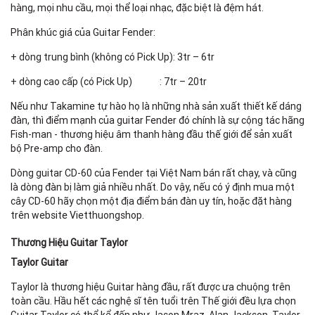
hàng, mọi nhu cầu, mọi thể loại nhạc, đặc biệt là đệm hát.
Phân khúc giá của Guitar Fender:
+ dòng trung bình (không có Pick Up): 3tr – 6tr
+ dòng cao cấp (có Pick Up) : 7tr – 20tr
Nếu như Takamine tự hào họ là những nhà sản xuất thiết kế dáng
đàn, thì điểm mạnh của guitar Fender đó chính là sự cộng tác hãng
Fish-man - thương hiệu âm thanh hàng đầu thế giới để sản xuất
bộ Pre-amp cho đàn.
Dòng guitar CD-60 của Fender tại Việt Nam bán rất chạy, và cũng
là dòng đàn bị làm giả nhiều nhất. Do vậy, nếu có ý định mua một
cây CD-60 hãy chọn một địa điểm bán đàn uy tín, hoặc đặt hàng
trên website Vietthuongshop.
Thương Hiệu Guitar Taylor
Taylor Guitar
Taylor là thương hiệu Guitar hàng đầu, rất được ưa chuộng trên
toàn cầu. Hầu hết các nghệ sĩ tên tuổi trên Thế giới đều lựa chọn