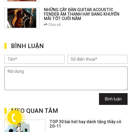
NHỮNG CÂY ĐÀN GUITAR ACOUSTIC
FENDER ÂM THANH HAY ĐANG KHUYẾN
MÃI TỐT CUỐI NĂM
Chia sẻ
BÌNH LUẬN
Bình luận
MẸO QUAN TÂM
TOP 30 bài hát hay dành tặng thầy cô
20-11