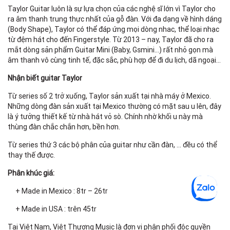
Taylor Guitar luôn là sự lựa chọn của các nghệ sĩ lớn vì Taylor cho
ra âm thanh trung thực nhất của gỗ đàn. Với đa dạng về hình dáng
(Body Shape), Taylor có thể đáp ứng mọi dòng nhac, thể loại nhạc
từ đệm hát cho đến Fingerstyle. Từ 2013 – nay, Taylor đã cho ra
mắt dòng sản phẩm Guitar Mini (Baby, Gsmini…) rất nhỏ gọn mà
âm thanh vô cùng tinh tế, đặc sắc, phù hợp để đi du lịch, dã ngoại…
Nhận biết guitar Taylor
Từ series số 2 trở xuống, Taylor sản xuất tại nhà máy ở Mexico.
Những dòng đàn sản xuất tại Mexico thường có mặt sau u lên, đây
là ý tưởng thiết kế từ nhà hát vỏ sò. Chính nhờ khối u này mà
thùng đàn chắc chắn hơn, bền hơn.
Từ series thứ 3 các bộ phân của guitar như cần đàn, … đều có thể
thay thế được.
Phân khúc giá:
+ Made in Mexico : 8tr – 26tr
+ Made in USA : trên 45tr
Tại Việt Nam, Việt Thương Music là đơn vị phân phối độc quyền