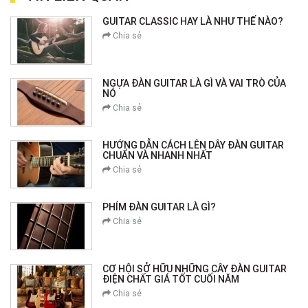
GUITAR CLASSIC HAY LÀ NHƯ THẾ NÀO?
Chia sẻ
NGỰA ĐÀN GUITAR LÀ GÌ VÀ VAI TRÒ CỦA
NÓ
Chia sẻ
HƯỚNG DẪN CÁCH LÊN DÂY ĐÀN GUITAR
CHUẨN VÀ NHANH NHẤT
Chia sẻ
PHÍM ĐÀN GUITAR LÀ GÌ?
Chia sẻ
CƠ HỘI SỞ HỮU NHỮNG CÂY ĐÀN GUITAR
ĐIỆN CHẤT GIÁ TỐT CUỐI NĂM
Chia sẻ