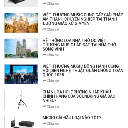
Chia sẻ
VIỆT THƯƠNG MUSIC CUNG CẤP GIẢI PHÁP
ÂM THANH CHUYÊN NGHIỆP TẠI THÁNH
ĐƯỜNG GIÁO XỨ GIA YÊN
Chia sẻ
HỆ THỐNG LOA NHÀ THỜ DO VIỆT
THƯƠNG MUSIC LẮP ĐẶT TẠI NHÀ THỜ
SONG VĨNH
Chia sẻ
VIỆT THƯƠNG MUSIC ĐỒNG HÀNH CÙNG
HỘI DIỄN NGHỆ THUẬT QUẦN CHÚNG TOÀN
QUỐC 2025
Chia sẻ
CHÂN LOA HỘI TRƯỜNG NHẬP KHẨU
CHÍNH HÃNG CỦA SOUNDKING GIÁ BAO
NHIÊU?
Chia sẻ
MICRO CÀI ĐẦU LOẠI NÀO TỐT?
Chia sẻ