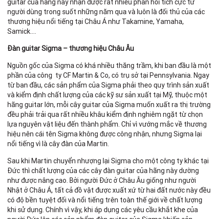
guitar của hãng này nhận được rất nhiều phản hồi tích cực từ
người dùng trong suốt những năm qua và luôn là đối thủ của các
thương hiệu nổi tiếng tại Châu Á như Takamine, Yamaha,
Samick….
Đàn guitar Sigma – thương hiệu Châu Âu
Nguồn gốc của Sigma có khá nhiều thăng trầm, khi ban đầu là một
phần của công ty CF Martin & Co, có trụ sở tại Pennsylvania. Ngay
từ ban đầu, các sản phẩm của Sigma phải theo quy trình sản xuất
và kiểm định chất lượng của các kỹ sư sản xuất tại Mỹ, thuộc một
hãng guitar lớn, mỗi cây guitar của Sigma muốn xuất ra thị trường
đều phải trải qua rất nhiều khâu kiểm định nghiêm ngặt từ chọn
lựa nguyên vật liệu đến thành phẩm. Chỉ vì vướng mắc về thương
hiệu nên cái tên Sigma không được công nhận, nhưng Sigma lại
nổi tiếng vì là cây đàn của Martin.
Sau khi Martin chuyển nhượng lại Sigma cho một công ty khác tại
Đức thì chất lượng của các cây đàn guitar của hãng này dường
như được nâng cao. Bởi người Đức ở Châu Âu giống như người
Nhật ở Châu Á, tất cả đồ vật được xuất xứ từ hai đất nước này đều
có độ bền tuyệt đối và nổi tiếng trên toàn thế giới về chất lượng
khi sử dụng. Chính vì vậy, khi áp dụng các yêu cầu khắt khe của