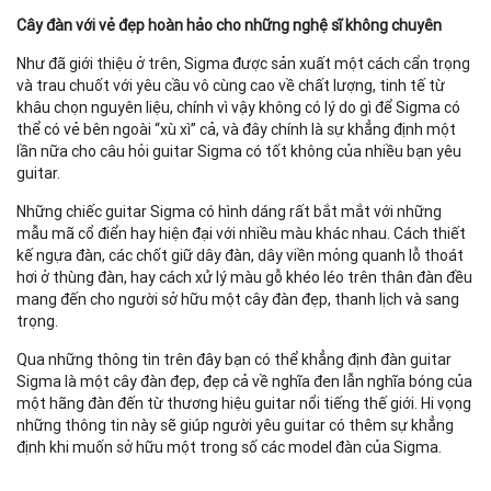
Cây đàn với vẻ đẹp hoàn hảo cho những nghệ sĩ không chuyên
Như đã giới thiệu ở trên, Sigma được sản xuất một cách cẩn trọng
và trau chuốt với yêu cầu vô cùng cao về chất lượng, tinh tế từ
khâu chọn nguyên liệu, chính vì vậy không có lý do gì để Sigma có
thể có vẻ bên ngoài “xù xì” cả, và đây chính là sự khẳng định một
lần nữa cho câu hỏi guitar Sigma có tốt không của nhiều bạn yêu
guitar.
Những chiếc guitar Sigma có hình dáng rất bắt mắt với những
mẫu mã cổ điển hay hiện đại với nhiều màu khác nhau. Cách thiết
kế ngựa đàn, các chốt giữ dây đàn, dây viền mỏng quanh lỗ thoát
hơi ở thùng đàn, hay cách xử lý màu gỗ khéo léo trên thân đàn đều
mang đến cho người sở hữu một cây đàn đẹp, thanh lịch và sang
trọng.
Qua những thông tin trên đây bạn có thể khẳng định đàn guitar
Sigma là một cây đàn đẹp, đẹp cả về nghĩa đen lẫn nghĩa bóng của
một hãng đàn đến từ thương hiệu guitar nổi tiếng thế giới. Hi vọng
những thông tin này sẽ giúp người yêu guitar có thêm sự khẳng
định khi muốn sở hữu một trong số các model đàn của Sigma.