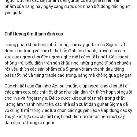
người Đức lên các sản phẩm đàn guitar của Sigma khiến sản
phẩm của hãng này ngày càng được đón nhận bởi đông đảo người
yêu guitar.
Chất lượng âm thanh đỉnh cao
Trong phân khúc hàng phổ thông, các cây guitar của Sigma rất
được chú trọng về các chi tiết ổn định âm thanh, truyền tải cảm
xúc của người chơi đến người nghe một cách tốt nhất. Các các sĩ
phòng trà, biểu diễn trên sân khấu nhỏ, những nghệ sĩ bán chuyên
rất yêu thích các sản phẩm của Sigma với âm thanh dày, tiếng
bass tốt, nổ và tiếng treble cao trong, sáng mà không quá gay gắt.
Các chi tiết của đàn như Action chuẩn, giúp người chơi chơi tốt ở
các phím cao, các chi tiết khác như cần đàn rất thích hợp với người
chơi live và fingerstyle. Để có được kết quả tốt nhất trong chất
lượng âm thanh như trên, các nhà sản xuất đàn guitar Sigma đã
vô cùng tỉ mỉ trong việc lựa chọn các nguyên liệu và áp dụng các kỹ
thuật kết hợp các chi tiết một cách tinh tế để tạo nên một cây
đàn đẹp từ trong ra ngoài.