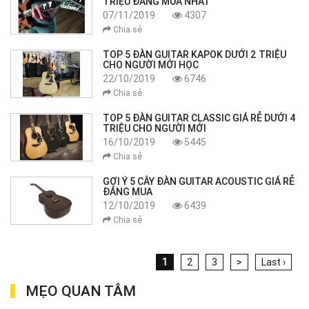
TRIỆU ĐÁNG MUA NHẤT
07/11/2019
4307
Chia sẻ
TOP 5 ĐÀN GUITAR KAPOK DƯỚI 2 TRIỆU
CHO NGƯỜI MỚI HỌC
22/10/2019
6746
Chia sẻ
TOP 5 ĐÀN GUITAR CLASSIC GIÁ RẺ DƯỚI 4
TRIỆU CHO NGƯỜI MỚI
16/10/2019
5445
Chia sẻ
GỢI Ý 5 CÂY ĐÀN GUITAR ACOUSTIC GIÁ RẺ
ĐÁNG MUA
12/10/2019
6439
Chia sẻ
1
2
3
>
Last ›
MẸO QUAN TÂM