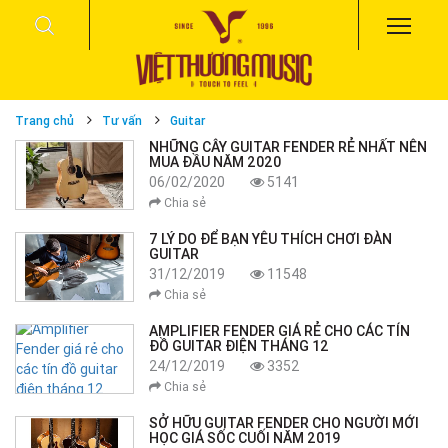
Trang chủ
Tư vấn
Guitar
NHỮNG CÂY GUITAR FENDER RẺ NHẤT NÊN
MUA ĐẦU NĂM 2020
06/02/2020
5141
Chia sẻ
7 LÝ DO ĐỂ BẠN YÊU THÍCH CHƠI ĐÀN
GUITAR
31/12/2019
11548
Chia sẻ
AMPLIFIER FENDER GIÁ RẺ CHO CÁC TÍN
ĐỒ GUITAR ĐIỆN THÁNG 12
24/12/2019
3352
Chia sẻ
SỞ HỮU GUITAR FENDER CHO NGƯỜI MỚI
HỌC GIÁ SỐC CUỐI NĂM 2019