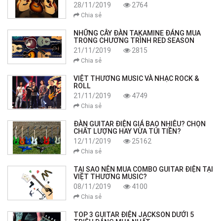
28/11/2019
2764
Chia sẻ
NHỮNG CÂY ĐÀN TAKAMINE ĐÁNG MUA
TRONG CHƯƠNG TRÌNH RED SEASON
21/11/2019
2815
Chia sẻ
VIỆT THƯƠNG MUSIC VÀ NHẠC ROCK &
ROLL
21/11/2019
4749
Chia sẻ
ĐÀN GUITAR ĐIỆN GIÁ BAO NHIÊU? CHỌN
CHẤT LƯỢNG HAY VỪA TÚI TIỀN?
12/11/2019
25162
Chia sẻ
TẠI SAO NÊN MUA COMBO GUITAR ĐIỆN TẠI
VIỆT THƯƠNG MUSIC?
08/11/2019
4100
Chia sẻ
TOP 3 GUITAR ĐIỆN JACKSON DƯỚI 5