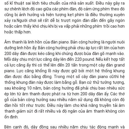
số kĩ thuật sai lệch tiêu chuẩn của nhà sản xuất. Điều này gây ra
sự chênh lệch độ cao giữa các phím đàn, độ cảm ứng phím theo đó
cũng bị ảnh hưởng và hiện tượng kẹt phím là điều thường xuyên
xảy ra.Người chơi sẽ rất dễ bị trượt ngón đàn dẫn đến gãy ngón
hoặc cảm thấy khó chịu khi bị va vấp phải những phím trồi cao hơn
hoặc thấp hơn.
Âm thanh là linh hồn của đàn piano. Bản cộng hưởng là người nuôi
dưỡng linh hồn ấy. Bản cộng hưởng phải chịu áp lực rất lớn của hơn
200 dây đàn được kéo căng khi chúng được búa đàn gõ mạnh vào.
Mỗi dây chịu một lực căng dây lên đến 220 pound. Nếu kết hợp tất
cả lực căng ấy thì có thể lên đến 20 tấn trong một cây đàn grand
piano. Lực căng khổng lồ này được giữ bởi một hệ thống khung
đàn được đúc bằng đồng. Trong một số cây đàn piano cũthì hệ
thống khung đàn này được làm bằng gỗ. Bạn cứ thử tưởng tượng,
sau khoảng 10 năm, bản cộng hưởng đã phải chịu bao nhiêu sức
ép lớn từ âm thanh được phát ra từ hơn 200 dây đàn ấy. Các thớ
gỗ của bản cộng hưởng sau nhiều năm sử dụng đã không còn độ
đàn hồi tốt như trước. Điều này làm cho khả năng truyền tải âm
thanh giảm sút đi rất nhiều và độ ngân của âm thanh không còn
ổn định.
Bên cạnh đó, dây đồng sau nhiều năm chịu tác động mạnh và