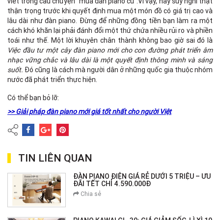
viết trong câu chuyện “mua đàn piano cũ”.Vì vậy, hãy suy nghĩ thật
thận trọng trước khi quyết định mua một món đồ có giá trị cao và
lâu dài như đàn piano. Đừng để những đồng tiền bạn làm ra một
cách khó khăn lại phải đánh đổi một thứ chứa nhiều rủi ro và phiền
toái như thế. Một lời khuyên chân thành không bao giờ sai đó là
Việc đầu tư một cây đàn piano mới cho con đường phát triển âm
nhạc vững chắc và lâu dài là một quyết định thông minh và sáng
suốt.
Đó cũng là cách mà người dân ở những quốc gia thuộc nhóm
nước đã phát triển thực hiện.
Có thể bạn bỏ lỡ:
>> Giải pháp đàn piano mới giá tốt nhất cho người Việt
TIN LIÊN QUAN
ĐÀN PIANO ĐIỆN GIÁ RẺ DƯỚI 5 TRIỆU – ƯU
ĐÃI TẾT CHỈ 4.590.000Đ
Chia sẻ