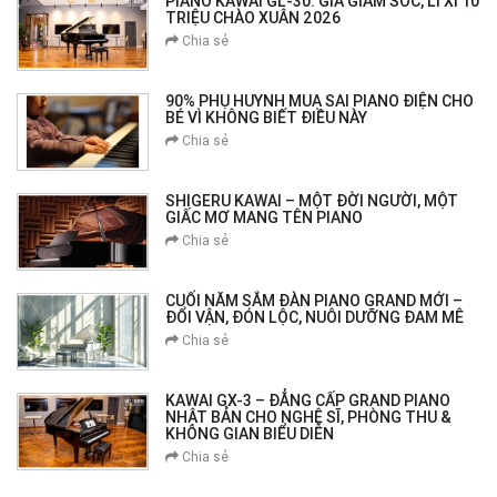
PIANO KAWAI GL-30: GIÁ GIẢM SỐC, LÌ XÌ 10
TRIỆU CHÀO XUÂN 2026
Chia sẻ
90% PHỤ HUYNH MUA SAI PIANO ĐIỆN CHO
BÉ VÌ KHÔNG BIẾT ĐIỀU NÀY
Chia sẻ
SHIGERU KAWAI – MỘT ĐỜI NGƯỜI, MỘT
GIẤC MƠ MANG TÊN PIANO
Chia sẻ
CUỐI NĂM SẮM ĐÀN PIANO GRAND MỚI –
ĐỔI VẬN, ĐÓN LỘC, NUÔI DƯỠNG ĐAM MÊ
Chia sẻ
KAWAI GX-3 – ĐẲNG CẤP GRAND PIANO
NHẬT BẢN CHO NGHỆ SĨ, PHÒNG THU &
KHÔNG GIAN BIỂU DIỄN
Chia sẻ