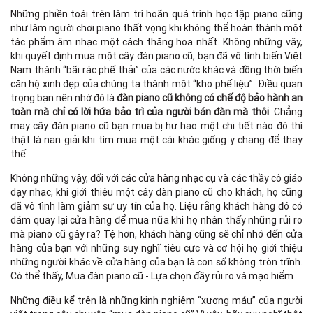
Những phiền toái trên làm trì hoãn quá trình học tập piano cũng
như làm người chơi piano thất vọng khi không thể hoàn thành một
tác phẩm âm nhạc một cách thăng hoa nhất. Không những vậy,
khi quyết định mua một cây đàn piano cũ, bạn đã vô tình biến Việt
Nam thành “bãi rác phế thải” của các nước khác và đồng thời biến
căn hộ xinh đẹp của chúng ta thành một “kho phế liệu”. Điều quan
trọng bạn nên nhớ đó là
đàn piano cũ không có chế độ bảo hành an
toàn mà chỉ có lời hứa bảo trì của người bán đàn mà thôi
. Chẳng
may cây đàn piano cũ bạn mua bị hư hao một chi tiết nào đó thì
thật là nan giải khi tìm mua một cái khác giống y chang để thay
thế.
Không những vậy, đối với các cửa hàng nhạc cụ và các thầy cô giáo
dạy nhạc, khi giới thiệu một cây đàn piano cũ cho khách, họ cũng
đã vô tình làm giảm sự uy tín của họ. Liệu rằng khách hàng đó có
dám quay lại cửa hàng để mua nữa khi họ nhận thấy những rủi ro
mà piano cũ gây ra? Tệ hơn, khách hàng cũng sẽ chỉ nhớ đến cửa
hàng của bạn với những suy nghĩ tiêu cực và cơ hội họ giới thiệu
những người khác về cửa hàng của bạn là con số không tròn trĩnh.
Có thể thấy, Mua đàn piano cũ - Lựa chọn đầy rủi ro và mạo hiểm
Những điều kể trên là những kinh nghiệm “xương máu” của người