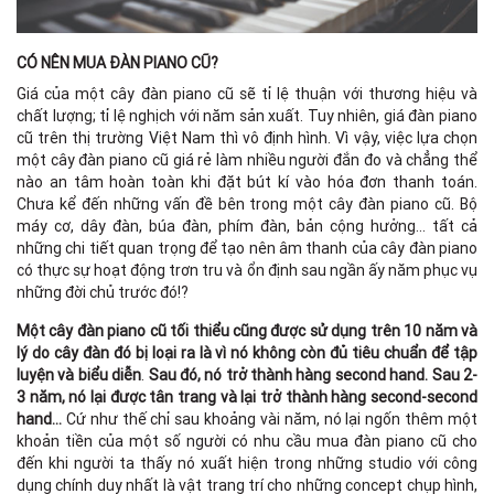
CÓ NÊN MUA ĐÀN PIANO CŨ?
Giá của một cây đàn piano cũ sẽ tỉ lệ thuận với thương hiệu và
chất lượng; tỉ lệ nghịch với năm sản xuất. Tuy nhiên, giá đàn piano
cũ trên thị trường Việt Nam thì vô định hình. Vì vậy, việc lựa chọn
một cây đàn piano cũ giá rẻ làm nhiều người đắn đo và chẳng thể
nào an tâm hoàn toàn khi đặt bút kí vào hóa đơn thanh toán.
Chưa kể đến những vấn đề bên trong một cây đàn piano cũ. Bộ
máy cơ, dây đàn, búa đàn, phím đàn, bản cộng hưởng... tất cả
những chi tiết quan trọng để tạo nên âm thanh của cây đàn piano
có thực sự hoạt động trơn tru và ổn định sau ngần ấy năm phục vụ
những đời chủ trước đó!?
Một cây đàn piano cũ tối thiểu cũng được sử dụng trên 10 năm và
lý do cây đàn đó bị loại ra là vì nó không còn đủ tiêu chuẩn để tập
luyện và biểu diễn
.
Sau đó, nó trở thành hàng second hand. Sau 2-
3 năm, nó lại được tân trang và lại trở thành hàng second-second
hand…
Cứ như thế chỉ sau khoảng vài năm, nó lại ngốn thêm một
khoản tiền của một số người có nhu cầu mua đàn piano cũ cho
đến khi người ta thấy nó xuất hiện trong những studio với công
dụng chính duy nhất là vật trang trí cho những concept chụp hình,