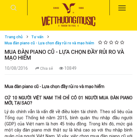
Trang chủ
Tư vấn
Mua đàn piano cũ - Lựa chọn đầy rủi ro và mạo hiểm
MUA ĐÀN PIANO CŨ - LỰA CHỌN ĐẦY RỦI RO VÀ
MẠO HIỂM
10/08/2016
10849
Chia sẻ
Mua đàn piano cũ - Lựa chọn đầy rủi ro và mạo hiểm
CỨ 10 NGƯỜI VIỆT NAM THÌ CHỈ CÓ 01 NGƯỜI MUA ĐÀN PIANO
MỚI, TẠI SAO?
Lý do chính vẫn là vấn đề về điều kiện tài chính. Theo số liệu của
Tổng cục Thống kê năm 2015, bình quân thu nhập đầu người
(GDP) của Việt nam là hơn 45 triệu đồng. Trong khi đó, mức giá
một cây đàn piano mới thật sự là khá cao so với thu nhập bình
quân của người Việt Nam. Vì vậy, việc chọn mua đàn piano cũ với