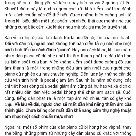
trung sẽ hoạt động yếu và kém nhạy hơn so với 2 quãng 2 bên.
Khuyết điểm này làm cho người chơi rất khó kiểm soát lực đánh
một cách chuẩn xác để thể hiện được những biến cường tinh tế
trong khi biểu diễn một tác phẩm với nhiều thái cực mạnh nhẹ của
những cung bậc cảm xúc khác nhau mà tác giả muốn truyền tải.
Bàn về cường độ của lực đánh tức là nói đến độ lớn của âm thanh.
Đối với đàn cũ, người chơi không thể nào diễn tả sự nhỏ nhẹ một
cách tinh tế của cách đánh “piano”
. Hay nói cách khác, khi bạn bấm
phím đàn piano cũ dù nhẹ nhất thì âm thanh phát ra đều lớn hơn
sự kiểm soát của bạn. Việc không kiểm soát được cường độ của
âm thanh là một trong những điều ám ảnh nhất của người chơi
piano dù nghiệp dư hay chuyên nghiệp. Đến lúc này, thứ họ cần để
cứu vãn tình hình là pedal giảm âm. Sau nhiều năm sử dụng, các
chi tiết hoạt động của pedal giảm âm cũng đã hư hao và xê dịch đi
rất nhiều dẫn đến việc pedal không thể chặn âm sạch sẽ. Cuối
cùng, tiếng đàn phát ra là một tạp âm với nhiều tần số gây khó
chịu.
Về lâu về dài, người chơi sẽ mất dần khả năng thẩm âm của
thính giác. Chưa kể họ còn mất dần khả năng cảm thụ nghệ thuật
âm nhạc một cách chuẩn mực nhất
.
Ngoài ra, một số phím của đàn piano cũ bị hỏng hóc vàphải thay
thế bằng những phím từ những cây đàn piano cũ khác với thông