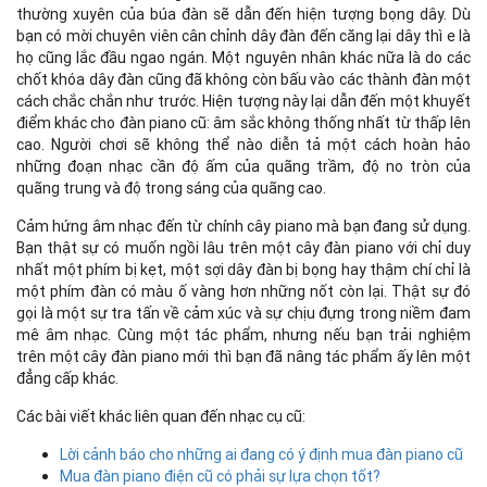
thường xuyên của búa đàn sẽ dẫn đến hiện tượng bọng dây. Dù
bạn có mời chuyên viên cân chỉnh dây đàn đến căng lại dây thì e là
họ cũng lắc đầu ngao ngán. Một nguyên nhân khác nữa là do các
chốt khóa dây đàn cũng đã không còn bấu vào các thành đàn một
cách chắc chắn như trước. Hiện tượng này lại dẫn đến một khuyết
điểm khác cho đàn piano cũ: âm sắc không thống nhất từ thấp lên
cao. Người chơi sẽ không thể nào diễn tả một cách hoàn hảo
những đoạn nhạc cần độ ấm của quãng trầm, độ no tròn của
quãng trung và độ trong sáng của quãng cao.
Cảm hứng âm nhạc đến từ chính cây piano mà bạn đang sử dụng.
Bạn thật sự có muốn ngồi lâu trên một cây đàn piano với chỉ duy
nhất một phím bị kẹt, một sợi dây đàn bị bọng hay thậm chí chỉ là
một phím đàn có màu ố vàng hơn những nốt còn lại. Thật sự đó
gọi là một sự tra tấn về cảm xúc và sự chịu đựng trong niềm đam
mê âm nhạc. Cùng một tác phẩm, nhưng nếu bạn trải nghiệm
trên một cây đàn piano mới thì bạn đã nâng tác phẩm ấy lên một
đẳng cấp khác.
Các bài viết khác liên quan đến nhạc cụ cũ:
Lời cảnh báo cho những ai đang có ý định mua đàn piano cũ
Mua đàn piano điện cũ có phải sự lựa chọn tốt?