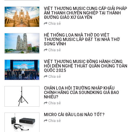
VIỆT THƯƠNG MUSIC CUNG CẤP GIẢI PHÁP
ÂM THANH CHUYÊN NGHIỆP TẠI THÁNH
ĐƯỜNG GIÁO XỨ GIA YÊN
Chia sẻ
HỆ THỐNG LOA NHÀ THỜ DO VIỆT
THƯƠNG MUSIC LẮP ĐẶT TẠI NHÀ THỜ
SONG VĨNH
Chia sẻ
VIỆT THƯƠNG MUSIC ĐỒNG HÀNH CÙNG
HỘI DIỄN NGHỆ THUẬT QUẦN CHÚNG TOÀN
QUỐC 2025
Chia sẻ
CHÂN LOA HỘI TRƯỜNG NHẬP KHẨU
CHÍNH HÃNG CỦA SOUNDKING GIÁ BAO
NHIÊU?
Chia sẻ
MICRO CÀI ĐẦU LOẠI NÀO TỐT?
Chia sẻ