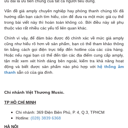
ưu đãi là ưu tiên chung của tất cả người tiêu dùng.
Vấn đề giá amply chuyên nghiệp hay phóng thanh chúng tôi đã
hướng dẫn bạn cách tìm hiểu, còn để đưa ra một mức giá cụ thể
trong bài viết này thì hoàn toàn không có. Bởi điều này sẽ phụ
thuộc vào rất nhiều các yếu tố liên quan khác.
Chính vì vậy, để đảm bảo được độ chính xác về mức giá amply
cũng như hiểu rõ hơn về sản phẩm, bạn có thể tham khảo thông
tin bằng cách gọi điện trực tiếp đến hotline của các cửa hàng.
Hoặc nếu ngại bạn có thể đến tận các địa điểm cung cấp amply,
tận mắt xem xét hình dáng bên ngoài, kiểm tra khả năng hoạt
động và biết được sản phẩm nào phù hợp với
hệ thống âm
thanh
sẵn có của gia đình.
Chi nhánh Việt Thương Music.
TP HỒ CHÍ MINH
Chi nhánh: 369 Điện Biên Phủ, P. 4, Q.3, TPHCM
Hotline:
(028) 3839 6368
HÀ NỘI