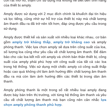
còn rất mơ hồ, thậm chí sử dụng mà không hề biết đến tính năng
của thiết bị amply.
Amply được sử dụng với 2 mục đích chính là khuếch đại tín hiệu
và lọc tiếng, cũng nhờ sự hỗ trợ của thiết bị này mà chất lượng
âm thanh đầu ra đã trở nên tốt hơn, đáp ứng được yêu cầu trong
sử dụng.
Amply được thiết kế và sản xuất với nhiều loại khác nhau, cơ bản
gồm
amply trở kháng thấp
,
amply trở kháng cao
và amply
phóng thanh. Việc lựa chọn amply sẽ dựa trên công suất của loa,
số lượng loa cũng như yêu cầu về chất lượng âm thanh. Để đảm
bảo cho các loa kết nối với amply và chính bản thân thiết bị, công
suất của amply phải phù hợp với công suất của tất cả các loa
trong hệ thống. Việc sử dụng một chiếc amply có công suất thấp
hoặc cao quá không chỉ làm ảnh hưởng đến chất lượng âm thanh
đầu ra mà còn làm ảnh hưởng đến các thiết bị trong dàn âm
thanh.
Amply phóng thanh là một trong số rất nhiều loại amply đang
được bày bán trên thị trường, với từng hệ thống âm thanh và yêu
cầu về chất lượng âm thanh mà bạn cũng nên cân nhắc
lựa
chọn amply phóng thanh phù hợp
.