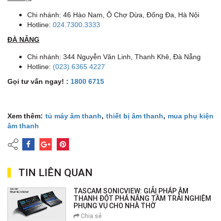
Chi nhánh: 46 Hào Nam, Ô Chợ Dừa, Đống Đa, Hà Nội
Hotline:
024.7300.3333
ĐÀ NẴNG
Chi nhánh: 344 Nguyễn Văn Linh, Thanh Khê, Đà Nẵng
Hotline:
(023) 6365 4227
Gọi tư vấn ngay! :
1800 6715
Xem thêm:
tủ máy âm thanh
,
thiết bị âm thanh
,
mua phụ kiện
âm thanh
TIN LIÊN QUAN
TASCAM SONICVIEW: GIẢI PHÁP ÂM
THANH ĐỘT PHÁ NÂNG TẦM TRẢI NGHIỆM
PHỤNG VỤ CHO NHÀ THỜ
Chia sẻ