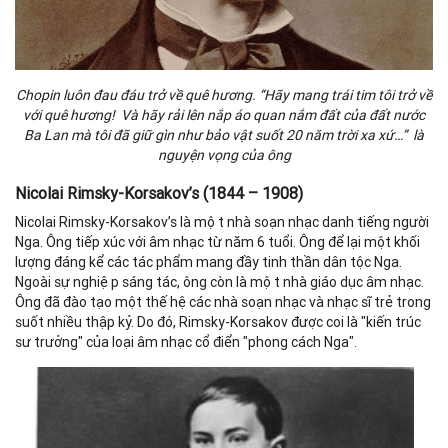
Chopin luôn đau đáu trở về quê hương. “Hãy mang trái tim tôi trở về
với quê hương! Và hãy rải lên nắp áo quan nắm đất của đất nước
Ba Lan mà tôi đã giữ gìn như bảo vật suốt 20 năm trời xa xứ…” là
nguyện vọng của ông
Nicolai Rimsky-Korsakov’s (1844 – 1908)
Nicolai Rimsky-Korsakov’s là một nhà soạn nhạc danh tiếng người
Nga. Ông tiếp xúc với âm nhạc từ năm 6 tuổi. Ông để lại một khối
lượng đáng kể các tác phẩm mang đầy tinh thần dân tộc Nga.
Ngoài sự nghiệp sáng tác, ông còn là một nhà giáo dục âm nhạc.
Ông đã đào tạo một thế hệ các nhà soạn nhạc và nhạc sĩ trẻ trong
suốt nhiều thập kỷ. Do đó, Rimsky-Korsakov được coi là "kiến trúc
sư trưởng" của loại âm nhạc cổ điển "phong cách Nga".