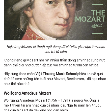
Hiệu ứng Mozart là thuật ngữ dùng để chỉ việc giáo dục âm nhạc
cho trẻ từ sớm
Không riêng gì Mozart mà rất nhiều thần đồng âm nhạc cũng nức
danh thế giới nhờ được tiếp xúc với âm nhạc từ khi còn rất bé.
Hãy cùng theo chân
Việt Thương Music School
phiêu lưu về quá
khứ để xem những tên tuổi như Mozart, Beethoven,...đã học nhạc
như thế nào nhé.
Wolfgang Amadeus Mozart
Wolfgang Amadeus Mozart (1756 – 1791) là ngưới Áo. Ông là
một thiên tài âm nhạc của cả nhân loại. Nga từ năm lên 4 tuổi,
cha của Mozart đã dạy ông học đàn phím.