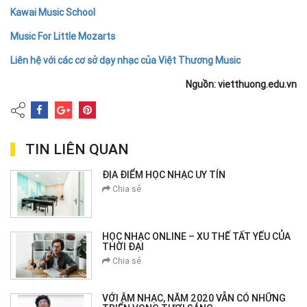
Kawai Music School
Music For Little Mozarts
Liên hệ với các cơ sở dạy nhạc của Việt Thương Music
Nguồn: vietthuong.edu.vn
TIN LIÊN QUAN
ĐỊA ĐIỂM HỌC NHẠC UY TÍN
Chia sẻ
HỌC NHẠC ONLINE – XU THẾ TẤT YẾU CỦA
THỜI ĐẠI
Chia sẻ
VỚI ÂM NHẠC, NĂM 2020 VẪN CÓ NHỮNG