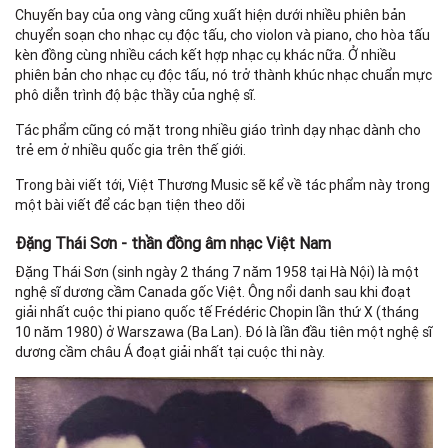
Chuyến bay của ong vàng cũng xuất hiện dưới nhiều phiên bản
chuyển soạn cho nhạc cụ độc tấu, cho violon và piano, cho hòa tấu
kèn đồng cùng nhiều cách kết hợp nhạc cụ khác nữa. Ở nhiều
phiên bản cho nhạc cụ độc tấu, nó trở thành khúc nhạc chuẩn mực
phô diễn trình độ bậc thầy của nghệ sĩ.
Tác phẩm cũng có mặt trong nhiều giáo trình dạy nhạc dành cho
trẻ em ở nhiều quốc gia trên thế giới.
Trong bài viết tới, Việt Thương Music sẽ kể về tác phẩm này trong
một bài viết để các bạn tiện theo dõi
Đặng Thái Sơn - thần đồng âm nhạc Việt Nam
Đặng Thái Sơn (sinh ngày 2 tháng 7 năm 1958 tại Hà Nội) là một
nghệ sĩ dương cầm Canada gốc Việt. Ông nổi danh sau khi đoạt
giải nhất cuộc thi piano quốc tế Frédéric Chopin lần thứ X (tháng
10 năm 1980) ở Warszawa (Ba Lan). Đó là lần đầu tiên một nghệ sĩ
dương cầm châu Á đoạt giải nhất tại cuộc thi này.