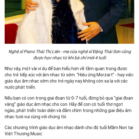
Nghệ sĩ Piano Thái Thị Liên - mẹ của nghệ sĩ Đặng Thái Sơn cũng
được học nhạc từ khi bà chỉ mới 4 tuổi
Như vậy, một vài ví dụ để bạn hiểu hơn về tầm quan trọng được
cho trẻ tiếp xúc với âm nhạc từ sớm. “Hiệu ứng Morzart” - hay việc
giáo dục âm nhạc sớm cho trẻ ngày nay không còn xa lạ với các
nước phát triển.
Nếu bạn có con trong giai đoạn từ 0-7 tuổi, đừng bỏ qua “giai đoạn
vàng” giáo dục âm nhạc cho con. Hãy để con có tuổi thơ ngọt
ngào, phát triển toàn diện và đắm chìm trong những giai điệu âm
nhạc tươi vui cùng với chúng tôi.
Các chương trình giáo dục âm nhạc dành cho độ tuổi Mầm Non tại
Việt Thương Music: