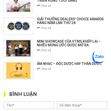
TRIỂN VỌNG TƯƠI SÁNG
Chia sẻ
GIẢI THƯỞNG DEALERS' CHOICE AWARDS
HÀNG NĂM LẦN THỨ 28
Chia sẻ
MINI SHOWCASE CỦA VTMS KHÉP LẠI –
NHIỀU MONG ƯỚC ĐƯỢC MỞ RA
Chia sẻ
ÂM NHẠC – ĐỘC DƯỢC HAY THẦN DƯỢC
Chia sẻ
BÌNH LUẬN