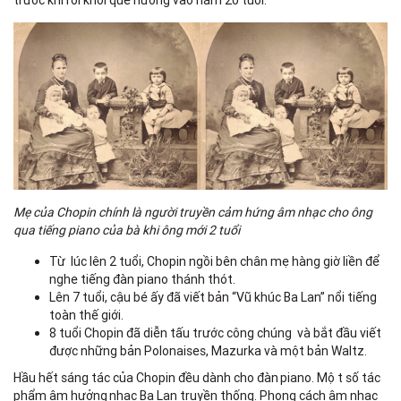
trước khi rời khỏi quê hương vào năm 20 tuổi.
Mẹ của Chopin chính là người truyền cảm hứng âm nhạc cho ông
qua tiếng piano của bà khi ông mới 2 tuổi
Từ lúc lên 2 tuổi, Chopin ngồi bên chân mẹ hàng giờ liền để
nghe tiếng đàn piano thánh thót.
Lên 7 tuổi, cậu bé ấy đã viết bản “Vũ khúc Ba Lan” nổi tiếng
toàn thế giới.
8 tuổi Chopin đã diễn tấu trước công chúng và bắt đầu viết
được những bản Polonaises, Mazurka và một bản Waltz.
Hầu hết sáng tác của Chopin đều dành cho đàn piano. Một số tác
phẩm âm hưởng nhạc Ba Lan truyền thống. Phong cách âm nhạc