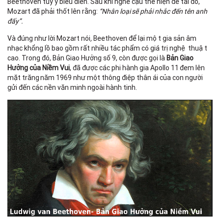
Beethoven tùy ý biểu diễn. Sau khi nghe cậu thể hiện đề tài đó,
Mozart đã phải thốt lên rằng:
“Nhân loại sẽ phải nhắc đến tên anh
đấy”.
Và đúng như lời Mozart nói
,
Beethoven để lại một gia sản âm
nhạc khổng lồ bao gồm rất nhiều tác phẩm có giá trị nghệ thuật
cao. Trong đó, Bản Giao Hưởng số 9, còn được gọi là
Bản Giao
Hưởng của Niềm Vui
, đã được các phi hành gia Apollo 11 đem lên
mặt trăng năm 1969 như một thông điệp thân ái của con người
gửi đến các nền văn minh ngoài hành tinh.