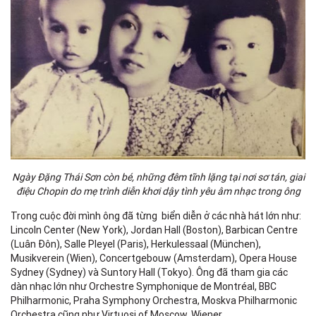
Ngày Đặng Thái Sơn còn bé, những đêm tĩnh lặng tại nơi sơ tán, giai
điệu Chopin do mẹ trình diễn khơi dậy tình yêu âm nhạc trong ông
Trong cuộc đời mình ông đã từng biển diễn ở các nhà hát lớn như:
Lincoln Center (New York), Jordan Hall (Boston), Barbican Centre
(Luân Đôn), Salle Pleyel (Paris), Herkulessaal (München),
Musikverein (Wien), Concertgebouw (Amsterdam), Opera House
Sydney (Sydney) và Suntory Hall (Tokyo). Ông đã tham gia các
dàn nhạc lớn như Orchestre Symphonique de Montréal, BBC
Philharmonic, Praha Symphony Orchestra, Moskva Philharmonic
Orchestra cũng như Virtuosi of Moscow, Wiener