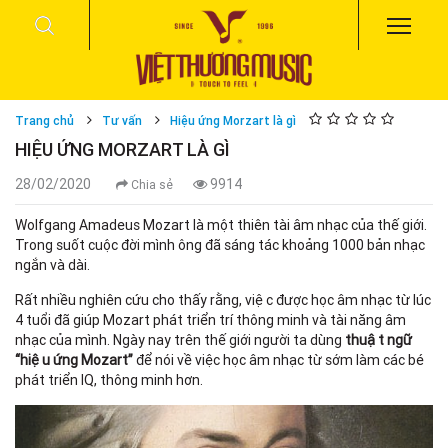
Trang chủ
Tư vấn
Hiệu ứng Morzart là gì
HIỆU ỨNG MORZART LÀ GÌ
28/02/2020
9914
Chia sẻ
Wolfgang Amadeus Mozart là một thiên tài âm nhạc của thế giới.
Trong suốt cuộc đời mình ông đã sáng tác khoảng 1000 bản nhạc
ngắn và dài.
Rất nhiều nghiên cứu cho thấy rằng, việc được học âm nhạc từ lúc
4 tuổi đã giúp Mozart phát triển trí thông minh và tài năng âm
nhạc của mình. Ngày nay trên thế giới người ta dùng
thuật ngữ
“hiệu ứng Mozart”
để nói về việc học âm nhạc từ sớm làm các bé
phát triển IQ, thông minh hơn.