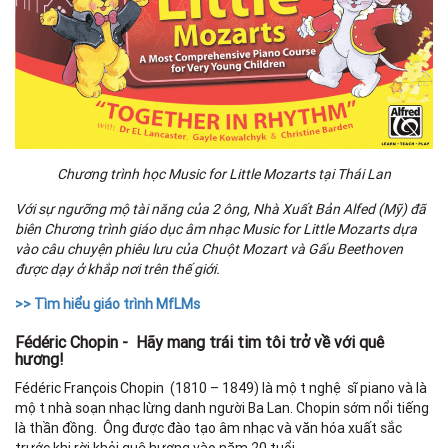
Chương trình học Music for Little Mozarts tại Thái Lan
Với sự ngưỡng mộ tài năng của 2 ông, Nhà Xuất Bản Alfed (Mỹ) đã
biên Chương trình giáo dục âm nhạc Music for Little Mozarts dựa
vào câu chuyện phiêu lưu của Chuột Mozart và Gấu Beethoven
được dạy ở khắp nơi trên thế giới.
>> Tìm hiểu giáo trình MfLMs
Fédéric Chopin -
Hãy mang trái tim tôi trở về với quê
hương!
Fédéric Franҫois Chopin (1810 – 1849) là một nghệ sĩ piano và là
một nhà soạn nhạc lừng danh người Ba Lan. Chopin sớm nổi tiếng
là thần đồng. Ông được đào tạo âm nhạc và văn hóa xuất sắc