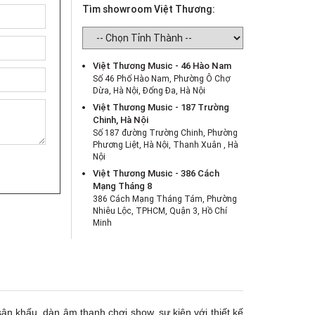
Tìm showroom Việt Thương:
Việt Thương Music - 46 Hào Nam
Số 46 Phố Hào Nam, Phường Ô Chợ
Dừa, Hà Nội, Đống Đa, Hà Nội
Việt Thương Music - 187 Trường
Chinh, Hà Nội
Số 187 đường Trường Chinh, Phường
Phương Liệt, Hà Nội, Thanh Xuân , Hà
Nội
Việt Thương Music - 386 Cách
Mạng Tháng 8
386 Cách Mạng Tháng Tám, Phường
Nhiêu Lộc, TPHCM, Quận 3, Hồ Chí
Minh
Việt Thương Music - 369 Điện Biên
Phủ
369 Điện Biên Phủ, Phường Bàn Cờ,
TPHCM, Quận 3, Hồ Chí Minh
Việt Thương Music - 180 Võ Thị Sáu
180B Võ Thị Sáu, Phường Xuân Hòa,
n khấu, dàn âm thanh chơi show, sự kiện với thiết kế