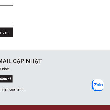
h luận
MAIL CẬP NHẬT
i nhất.
ĐĂNG KÝ
á nhân của mình.