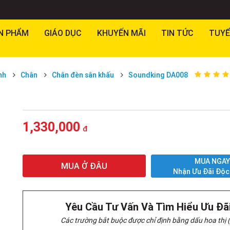
N PHẨM
GIÁO DỤC
KHUYẾN MÃI
TIN TỨC
TUYỂ
nh
Chân
Chân đèn sân khấu
Soundking DA008
1,330,000
đ
MUA NGA
MUA Ở ĐÂU
Nhận Ưu Đãi Độc
Yêu Cầu Tư Vấn Và Tìm Hiểu Ưu Đã
Các trường bắt buộc được chỉ định bằng dấu hoa thị (