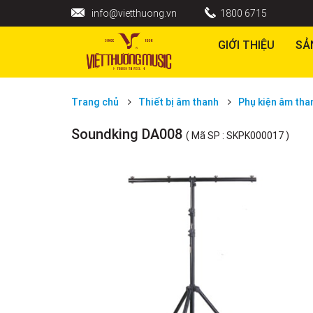
info@vietthuong.vn
1800 6715
GIỚI THIỆU
SẢ
Trang chủ
Thiết bị âm thanh
Phụ kiện âm tha
Soundking DA008
( Mã SP : SKPK000017 )