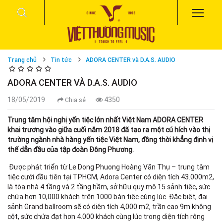
Trang chủ
Tin tức
ADORA CENTER và D.A.S. AUDIO
ADORA CENTER VÀ D.A.S. AUDIO
18/05/2019
4350
Chia sẻ
Trung tâm hội nghị yến tiệc lớn nhất Việt Nam ADORA CENTER
khai trương vào giữa cuối năm 2018 đã tạo ra một cú hích vào thị
trường ngành nhà hàng yến tiệc Việt Nam, đồng thời khẳng định vị
thế dẫn đầu của tập đoàn Đông Phương.
Được phát triển từ Le Dong Phuong Hoàng Văn Thụ – trung tâm
tiệc cưới đầu tiên tại TPHCM, Adora Center có diện tích 43.000m2,
là tòa nhà 4 tầng và 2 tầng hầm, sở hữu quy mô 15 sảnh tiệc, sức
chứa hơn 10,000 khách trên 1000 bàn tiệc cùng lúc. Đặc biệt, đại
sảnh Grand ballroom sẽ có diện tích 4,000 m2, trần cao 9m không
cột, sức chứa đạt hơn 4.000 khách cùng lúc trong diện tích rộng