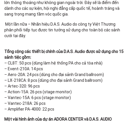
lớn thông thoáng như không gian ngoài trời. Đây sẽ là điểm đến
dành cho các sự kiện, hội nghị đẳng cấp quốc tế, hoành tráng và
sang trọng mang tầm vóc quốc gia.
Một lần nữa – Nhãn hiệu D.A.S. Audio do công ty Việt Thương
phân phối tiếp tục được tin tưởng sử dụng cho toàn bộ các sảnh
cưới tại đây.
Tổng cộng các thiết bị chính của D.A.S. Audio được sử dụng cho 15
sảnh tiệc gồm:
– CL8T: 50 pcs (dùng làm hệ thống PA cho cả tòa nhà)
– Event-210A: 14 pcs
– Aero-20A: 24 pcs (dùng cho đại sảnh Grand ballroom)
– LX-218CA: 8 pcs (dùng cho đại sảnh Grand ballroom)
– Artec-320: 96 pcs
– Action-15A: 26 pcs (stage monitor)
– Vantec-15A: 6 pcs (stage monitor)
– Vantec-218A: 26 pcs
– Amplifier PA-4000: 22 pcs
Một vài hình ảnh của dự án ADORA CENTER và D.A.S. AUDIO