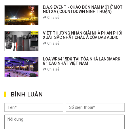
D.A.S EVENT - CHÀO ĐÓN NĂM MỚI Ở MỘT
NƠI XA ( COUNTDOWN NINH THUẬN)
Chia sẻ
VIỆT THƯƠNG NHẬN GIẢI NHÀ PHÂN PHỐI
XUẤT SẮC NHẤT CHÂU Á CỦA DAS AUDIO
Chia sẻ
LOA WR6415DX TẠI TÒA NHÀ LANDMARK
81 CAO NHẤT VIỆT NAM
Chia sẻ
BÌNH LUẬN