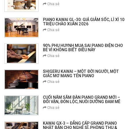
Chia sẻ
PIANO KAWAI GL-30: GIÁ GIẢM SỐC, LÌ XÌ 10
TRIỆU CHÀO XUÂN 2026
Chia sẻ
90% PHỤ HUYNH MUA SAI PIANO ĐIỆN CHO
BÉ VÌ KHÔNG BIẾT ĐIỀU NÀY
Chia sẻ
SHIGERU KAWAI – MỘT ĐỜI NGƯỜI, MỘT
GIẤC MƠ MANG TÊN PIANO
Chia sẻ
CUỐI NĂM SẮM ĐÀN PIANO GRAND MỚI –
ĐỔI VẬN, ĐÓN LỘC, NUÔI DƯỠNG ĐAM MÊ
Chia sẻ
KAWAI GX-3 – ĐẲNG CẤP GRAND PIANO
NHẬT BẢN CHO NGHỆ SĨ, PHÒNG THU &