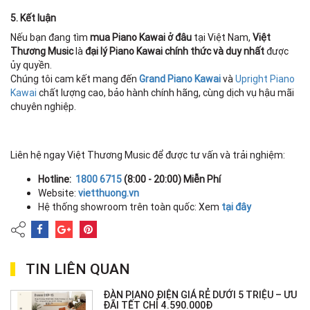
5. Kết luận
Nếu bạn đang tìm
mua Piano Kawai ở đâu
tại Việt Nam,
Việt
Thương Music
là
đại lý Piano Kawai chính thức và duy nhất
được
ủy quyền.
Chúng tôi cam kết mang đến
Grand Piano Kawai
và
Upright Piano
Kawai
chất lượng cao, bảo hành chính hãng, cùng dịch vụ hậu mãi
chuyên nghiệp.
Liên hệ ngay Việt Thương Music để được tư vấn và trải nghiệm:
Hotline:
1800 6715
(8:00 - 20:00) Miễn Phí
Website:
vietthuong.vn
Hệ thống showroom trên toàn quốc: Xem
tại đây
TIN LIÊN QUAN
ĐÀN PIANO ĐIỆN GIÁ RẺ DƯỚI 5 TRIỆU – ƯU
ĐÃI TẾT CHỈ 4.590.000Đ