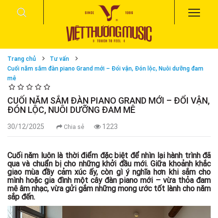
Trang chủ
Tư vấn
Cuối năm sắm đàn piano Grand mới – Đổi vận, Đón lộc, Nuôi dưỡng đam
mê
CUỐI NĂM SẮM ĐÀN PIANO GRAND MỚI – ĐỔI VẬN,
ĐÓN LỘC, NUÔI DƯỠNG ĐAM MÊ
30/12/2025
1223
Chia sẻ
Cuối năm luôn là thời điểm đặc biệt để nhìn lại hành trình đã
qua và chuẩn bị cho những khởi đầu mới. Giữa khoảnh khắc
giao mùa đầy cảm xúc ấy, còn gì ý nghĩa hơn khi sắm cho
mình hoặc gia đình một cây đàn piano mới – vừa thỏa đam
mê âm nhạc, vừa gửi gắm những mong ước tốt lành cho năm
sắp đến.