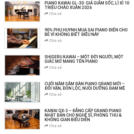
PIANO KAWAI GL-30: GIÁ GIẢM SỐC, LÌ XÌ 10
TRIỆU CHÀO XUÂN 2026
Chia sẻ
90% PHỤ HUYNH MUA SAI PIANO ĐIỆN CHO
BÉ VÌ KHÔNG BIẾT ĐIỀU NÀY
Chia sẻ
SHIGERU KAWAI – MỘT ĐỜI NGƯỜI, MỘT
GIẤC MƠ MANG TÊN PIANO
Chia sẻ
CUỐI NĂM SẮM ĐÀN PIANO GRAND MỚI –
ĐỔI VẬN, ĐÓN LỘC, NUÔI DƯỠNG ĐAM MÊ
Chia sẻ
KAWAI GX-3 – ĐẲNG CẤP GRAND PIANO
NHẬT BẢN CHO NGHỆ SĨ, PHÒNG THU &
KHÔNG GIAN BIỂU DIỄN
Chia sẻ