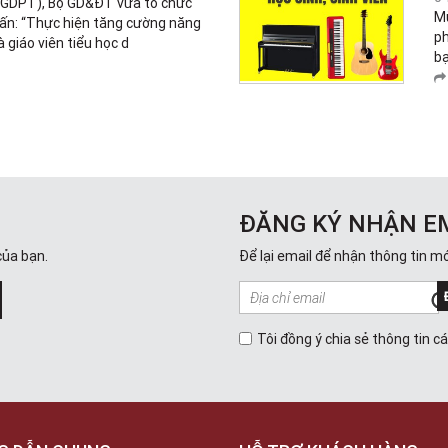
(GDPT), Bộ GD&ĐT vừa tổ chức
Mù
ấn: “Thực hiện tăng cường năng
ph
à giáo viên tiểu học d
bạ
ĐĂNG KÝ NHẬN E
của bạn.
Để lại email để nhận thông tin mớ
Tôi đồng ý chia sẻ thông tin c