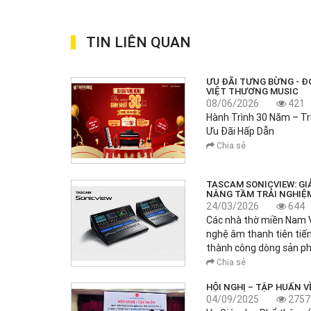
TIN LIÊN QUAN
ƯU ĐÃI TƯNG BỪNG - Đ
VIỆT THƯƠNG MUSIC
08/06/2026
421
Hành Trình 30 Năm – T
Ưu Đãi Hấp Dẫn
Chia sẻ
TASCAM SONICVIEW: GI
NÂNG TẦM TRẢI NGHIỆ
24/03/2026
644
Các nhà thờ miền Nam 
nghệ âm thanh tiên tiến
thành công dòng sản 
Chia sẻ
HỘI NGHỊ – TẬP HUẤN 
04/09/2025
2757