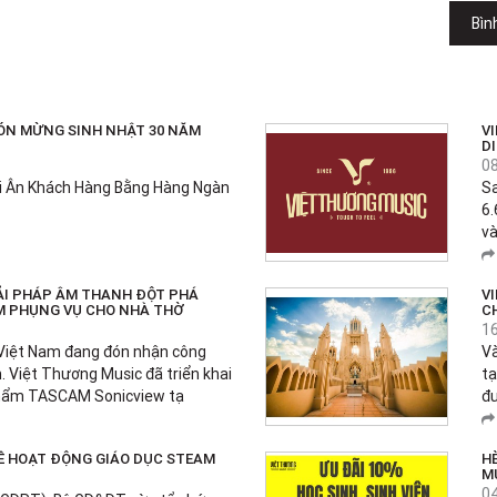
Bìn
ÓN MỪNG SINH NHẬT 30 NĂM
V
D
0
ri Ân Khách Hàng Bằng Hàng Ngàn
S
6.
và
ẢI PHÁP ÂM THANH ĐỘT PHÁ
V
M PHỤNG VỤ CHO NHÀ THỜ
C
1
Việt Nam đang đón nhận công
Và
. Việt Thương Music đã triển khai
tạ
phẩm TASCAM Sonicview tạ
đư
VỀ HOẠT ĐỘNG GIÁO DỤC STEAM
HÈ
M
0