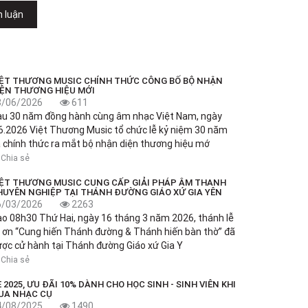
h luận
IỆT THƯƠNG MUSIC CHÍNH THỨC CÔNG BỐ BỘ NHẬN
IỆN THƯƠNG HIỆU MỚI
8/06/2026
611
au 30 năm đồng hành cùng âm nhạc Việt Nam, ngày
6.2026 Việt Thương Music tổ chức lễ kỷ niệm 30 năm
 chính thức ra mắt bộ nhận diện thương hiệu mớ
Chia sẻ
IỆT THƯƠNG MUSIC CUNG CẤP GIẢI PHÁP ÂM THANH
HUYÊN NGHIỆP TẠI THÁNH ĐƯỜNG GIÁO XỨ GIA YÊN
6/03/2026
2263
o 08h30 Thứ Hai, ngày 16 tháng 3 năm 2026, thánh lễ
 ơn “Cung hiến Thánh đường & Thánh hiến bàn thờ” đã
ợc cử hành tại Thánh đường Giáo xứ Gia Y
Chia sẻ
 2025, ƯU ĐÃI 10% DÀNH CHO HỌC SINH - SINH VIÊN KHI
UA NHẠC CỤ
4/08/2025
1490