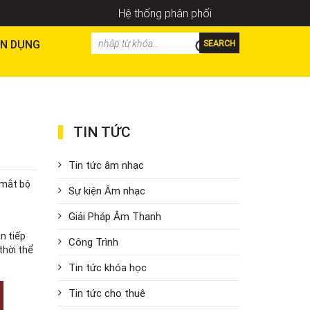
Hệ thống phân phối
N DỤNG
SEARCH
TIN TỨC
Tin tức âm nhạc
 mắt bộ
Sự kiện Âm nhạc
Giải Pháp Âm Thanh
n tiếp
Công Trình
thời thể
Tin tức khóa học
Tin tức cho thuê