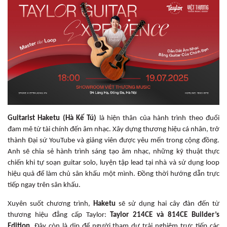
Guitarist Haketu (Hà Kế Tú)
là hiện thân của hành trình theo đuổi
đam mê từ tài chính đến âm nhạc. Xây dựng thương hiệu cá nhân, trở
thành Đại sứ YouTube và giảng viên được yêu mến trong cộng đồng.
Anh sẽ chia sẻ hành trình sáng tạo âm nhạc, những kỹ thuật thực
chiến khi tự soạn guitar solo, luyện tập lead tại nhà và sử dụng loop
hiệu quả để làm chủ sân khấu một mình. Đồng thời hướng dẫn trực
tiếp ngay trên sân khấu.
Xuyên suốt chương trình,
Haketu
sẽ sử dụng hai cây đàn đến từ
thương hiệu đẳng cấp Taylor:
Taylor 214CE và 814CE Builder’s
Edition
. Đây còn là dịp để người tham dự trải nghiệm trực tiếp các