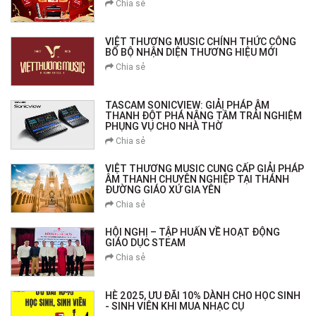
Chia sẻ
VIỆT THƯƠNG MUSIC CHÍNH THỨC CÔNG
BỐ BỘ NHẬN DIỆN THƯƠNG HIỆU MỚI
Chia sẻ
TASCAM SONICVIEW: GIẢI PHÁP ÂM
THANH ĐỘT PHÁ NÂNG TẦM TRẢI NGHIỆM
PHỤNG VỤ CHO NHÀ THỜ
Chia sẻ
VIỆT THƯƠNG MUSIC CUNG CẤP GIẢI PHÁP
ÂM THANH CHUYÊN NGHIỆP TẠI THÁNH
ĐƯỜNG GIÁO XỨ GIA YÊN
Chia sẻ
HỘI NGHỊ – TẬP HUẤN VỀ HOẠT ĐỘNG
GIÁO DỤC STEAM
Chia sẻ
HÈ 2025, ƯU ĐÃI 10% DÀNH CHO HỌC SINH
- SINH VIÊN KHI MUA NHẠC CỤ