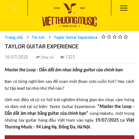
Trang chủ
Tin tức
Taylor Guitar Experience
TAYLOR GUITAR EXPERIENCE
16/07/2025
1321
Chia sẻ
Master the Loop - Dẫn dắt âm nhạc bằng guitar của chính bạn
Bạn có từng nghĩ làm sao để soạn một đoạn solo cuốn hút? Hay cách
tự tập lead tại nhà như thế nào?
Giới mộ điệu sẽ có cơ hội trải nghiệm không gian âm nhạc cảm hứng
và đam mê tại sự kiện: Taylor Guitar Experience:
“Master the Loop -
Dẫn dắt âm nhạc bằng guitar của chính bạn”
cùng Haketu, một trong
những tay guitar hàng đầu Việt Nam vào ngày
19/07/2025
tại
Việt
Thương Music - 94 Láng Hạ, Đống Đa, Hà Nội.