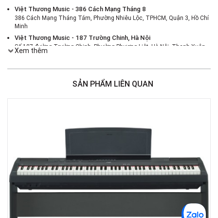
Việt Thương Music - 386 Cách Mạng Tháng 8
386 Cách Mạng Tháng Tám, Phường Nhiêu Lộc, TPHCM, Quận 3, Hồ Chí
Minh
Việt Thương Music - 187 Trường Chinh, Hà Nội
Số 187 đường Trường Chinh, Phường Phương Liệt, Hà Nội, Thanh Xuân ,
Xem thêm
Hà Nội
Việt Thương Music - 46 Hào Nam
Số 46 Phố Hào Nam, Phường Ô Chợ Dừa, Hà Nội, Đống Đa, Hà Nội
SẢN PHẨM LIÊN QUAN
Việt Thương Music - Crescent Mall
6F-01 Tầng 6 Trung Tâm Thương Mại Crescent Mall, 101 Tôn Dật Tiên,
Phường Tân Mỹ, TPHCM, Quận 7, Hồ Chí Minh
Việt Thương Music - 180 Võ Thị Sáu
180B Võ Thị Sáu, Phường Xuân Hòa, TPHCM, Quận 3, Hồ Chí Minh
Việt Thương Music - 369 Điện Biên Phủ
369 Điện Biên Phủ, Phường Bàn Cờ, TPHCM, Quận 3, Hồ Chí Minh
Việt Thương Music - 102Q An Dương Vương
102Q Đường An Dương Vương, Phường An Đông, TPHCM, Quận 5, Hồ Chí
Minh
Việt Thương Music - 49E Phan Đăng Lưu
49E Phan Đăng Lưu, Phường Bình Thạnh, TPHCM, Quận Bình Thạnh, Hồ
Chí Minh
Việt Thương Music - Phường Gò Vấp