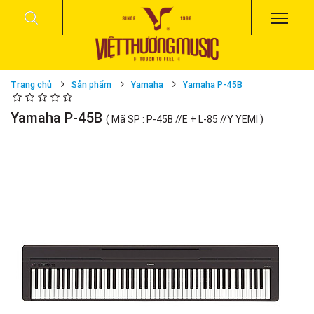
Trang chủ
Sản phẩm
Yamaha
Yamaha P-45B
Yamaha P-45B
( Mã SP : P-45B //E + L-85 //Y YEMI )