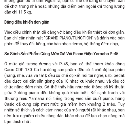
không gian bố trí đàn. Ngoài ra, bạn có thể dễ dàng di chuyển đàn
để chơi trong nhà hoặc những địa điểm bên ngoài khi trọng lượng
đàn chỉ 11.5 kg.
Bảng điều khiển đơn giản
Việc điều chỉnh thật dễ dàng với bảng điều khiển thiết kế đơn giản.
Bạn chỉ cần nhấn nút "GRAND PIANO/FUNCTION" và đánh vào bàn
phím để thay đổi tiếng, các bản nhạc demo, hệ thống đếm nhịp,…
So Sánh Sản Phẩm Cùng Mức Giá Với Piano Điện Yamaha P-45
Ở mức giá tương đương với P-45, bạn có thể tham khảo dòng
Casio CDP-130. Cả hai dòng sản phẩm đều có 4 chế độ bài phím
(nặng, nhẹ, vừa và tắt); đều có chế độ kết nối tai nghe, usb, pedal;
đều được cài đặt sẵn giọng của 10 nhạc cụ khác nhau; và đều có
chức năng đếm nhịp. Có thể thấy hầu như các thông số kỹ thuật
giữa 2 dòng piano đều không quá khác biệt. Để cạnh tranh với
thương hiệu Yamaha nổi tiếng trong việc sản xuất piano, hãng
Casio đã cung cấp một mức giá mềm hơn khoảng 2 triệu. Tuy
nhiên sở thích và cách cảm nhạc của mỗi người rất khác nhau, bạn
nên trải nghiệm nhiều dòng đàn khác nhau để lựa chọn dòng mà
bạn thích nhất.