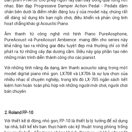
Bàn phím PHA-50 cho phép ngón tay bạn bay bổng qua từng nốt
nhạc. Bàn đạp Progressive Damper Action Pedal - Pedals dậm
chân bên dưới là điểm nhấn đáng lưu ý của model này, chúng rất
dễ dàng sử dụng khi bạn ngồi chơi, điều khiển và phản ứng linh
hoạt chẳng khác gì Acoustic Piano.
Âm thanh từ công nghệ mô hình Piano PureAcophone,
PureAcoust và PureAcoust Ambience mang đến cho series này
khả năng tạo ra những giai điệu tuyệt đẹp mà thường chỉ có thể
phát ra từ những cây đại dương cầm. Điều này góp phần tạo nên
những màn trình diễn thành công cho các pianist.
Với những tính năng đa dạng, âm thanh acoustic sáng trong một
model digital piano nhỏ gọn. LX708 và LX706 là sự lựa chọn của
nhiều nhạc sĩ chuyên nghiệp, trong khi đó LX-705 ngân sách tiết
kiệm hơn hoàn toàn phù hợp với những người mới chơi, người chơi
bán chuyên.
2. Roland FP-10
Với thiết kế di động, nhỏ gọn, FP-10 là thiết bị lý tưởng để sử dụng
tại nhà, bất kể khi bạn thực hành các kỹ thuật trong phòng trống