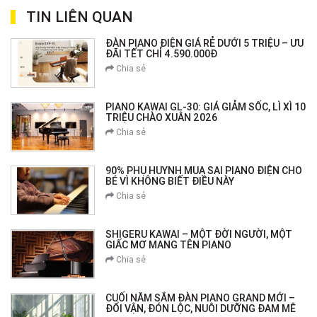
TIN LIÊN QUAN
ĐÀN PIANO ĐIỆN GIÁ RẺ DƯỚI 5 TRIỆU – ƯU
ĐÃI TẾT CHỈ 4.590.000Đ
Chia sẻ
PIANO KAWAI GL-30: GIÁ GIẢM SỐC, LÌ XÌ 10
TRIỆU CHÀO XUÂN 2026
Chia sẻ
90% PHỤ HUYNH MUA SAI PIANO ĐIỆN CHO
BÉ VÌ KHÔNG BIẾT ĐIỀU NÀY
Chia sẻ
SHIGERU KAWAI – MỘT ĐỜI NGƯỜI, MỘT
GIẤC MƠ MANG TÊN PIANO
Chia sẻ
CUỐI NĂM SẮM ĐÀN PIANO GRAND MỚI –
ĐỔI VẬN, ĐÓN LỘC, NUÔI DƯỠNG ĐAM MÊ