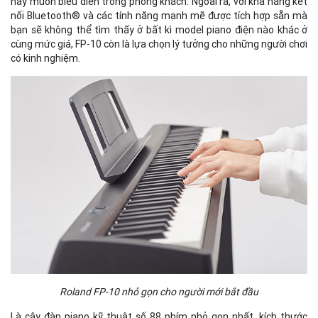
hay muốn biểu diễn trong phòng khách. Ngoài ra, với khả năng kết
nối Bluetooth® và các tính năng mạnh mẽ được tích hợp sẵn mà
bạn sẽ không thể tìm thấy ở bất kì model piano điện nào khác ở
cùng mức giá, FP-10 còn là lựa chọn lý tưởng cho những người chơi
có kinh nghiệm.
Roland FP-10 nhỏ gọn cho người mới bắt đầu
Là cây đàn piano kỹ thuật số 88 phím nhỏ gọn nhất, kích thước