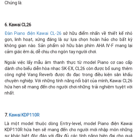
Chúng là:
6. Kawai CL26
Đàn Piano điện Kawai CL-26
sở hữu điểm nhấn về thiết kế nhỏ
gọn, linh hoạt, xứng đáng là sự lựa chọn hoàn hảo cho bất kỳ
không gian nào. Sản phẩm sở hữu bàn phím AHA IV-F mang lại
cảm giác êm ái, dễ chịu cho ngón tay người chơi.
Ngoài việc lấy mẫu âm thanh thực từ model Piano cơ cao cấp
dành cho biểu diễn hòa nhạc SK-EX, CL26 còn được bổ sung thêm
công nghệ Vang Reverb được đo đạc trong điều kiện sân khấu
chuyên nghiệp. Với những tính năng nổi bật của mình, Kawai CL26
hứa hẹn sẽ mang đến cho người chơi những trải nghiệm tuyệt vời
nhất.
7.
Kawai KDP110R
Là một model thuộc dòng Entry-level, model Piano điện Kawai
KDP110R hứa hẹn sẽ mang đến cho người mới nhập môn những
sự khác biệt độc đáo với đầy đủ các tính năng hiện đại cho quá