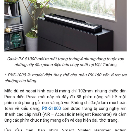
Casio PX-S1000 mới ra mắt trong tháng 4 nhưng đang thuộc top
những cây đàn piano điện bán chạy nhất tại Việt T
hương
* PXS-1000 là model điện thay thế cho mẫu PX-160 vốn được ưa
chuộng của hãng.
Mặc dù có ngoại hình cực kì mỏng chỉ 102mm, nhưng chiếc đàn
Piano điện Privia mới này có đầy đủ 88 phím nặng với bề mặt
phím mô phỏng gỗ mun và ngà voi. Không chỉ được làm mới hoàn
toàn về kiểu dáng,
PX-S1000
còn được trang bị công nghệ âm
thanh cao cấp nhất (AiR – Acoustic intelligent Resonate) và cảm
ứng các phím chức năng mang đến vẻ đẹp hiện đại, thời trang .
Lần đầu tiên, bàn phím Smart Scaled Hammer Action