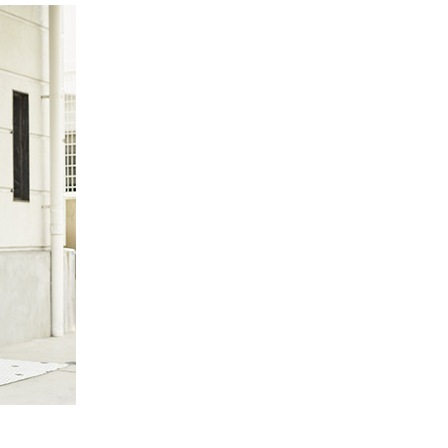
Quốc Hương, Phường An Khánh,
TPHCM, Quận 2, Hồ Chí Minh
Việt Thương Music - 442 Lũy Bán
Bích
442 Lũy Bán Bích, Phường Tân Phú,
TPHCM, Quận Tân Phú, Hồ Chí Minh
Việt Thương Music - Thanh Khê
344 Nguyễn Văn Linh, Phường Thanh
Khê, Đà Nẵng, Thanh Khê, Đà Nẵng
Việt Thương Music - 357 Cộng Hòa
357 Cộng Hòa, Phường Tân Bình,
TPHCM, Quận Tân Bình, Hồ Chí Minh
Việt Thương Music - Vincom Lê Văn
Việt
Lô L3-05C, Tầng 3, Trung Tâm
Thương Mại Vincom Plaza, Số 50,
Đường Lê Văn Việt, Phường Tăng
Nhơn Phú, TPHCM, Quận 9, Hồ Chí
Minh
Việt Thương Music - 6F Ngô Thời
Nhiệm
6F Ngô Thời Nhiệm, Phường Xuân
Hòa, TPHCM, Quận 3, Hồ Chí Minh