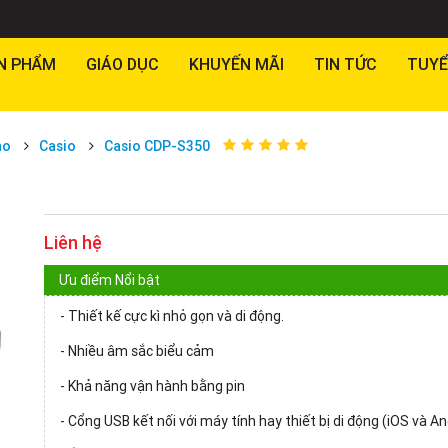
N PHẨM
GIÁO DỤC
KHUYẾN MÃI
TIN TỨC
TUYỂ
no
Casio
Casio CDP-S350
Liên hệ
Ưu điểm Nổi bật
- Thiết kế cực kì nhỏ gọn và di động.
- Nhiều âm sắc biểu cảm
- Khả năng vận hành bằng pin
- Cổng USB kết nối với máy tính hay thiết bị di động (iOS và An