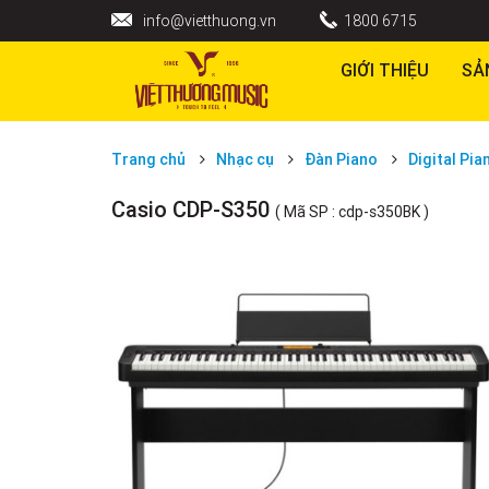
info@vietthuong.vn
1800 6715
GIỚI THIỆU
SẢ
Trang chủ
Nhạc cụ
Đàn Piano
Digital Pia
Casio CDP-S350
( Mã SP : cdp-s350BK )