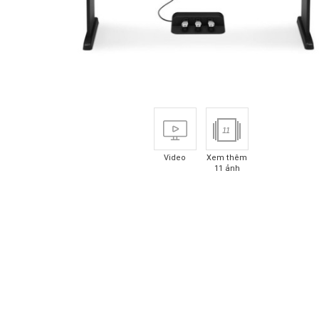
11
Video
Xem thêm
11 ảnh