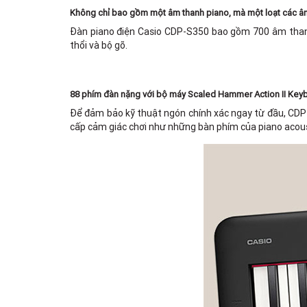
Không chỉ bao gồm một âm thanh piano, mà một loạt các â
Đàn piano điện Casio CDP-S350 bao gồm 700 âm thanh 
thổi và bộ gõ.
88 phím đàn nặng với bộ máy Scaled Hammer Action II Key
Để đảm bảo kỹ thuật ngón chính xác ngay từ đầu, CDP
cấp cảm giác chơi như những bàn phím của piano acou