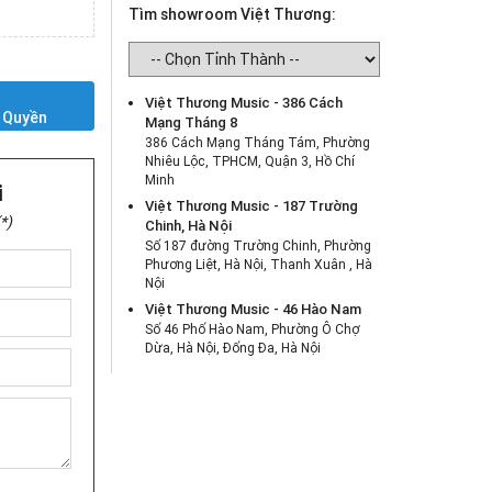
Tìm showroom Việt Thương:
Y
Việt Thương Music - 386 Cách
 Quyền
Mạng Tháng 8
386 Cách Mạng Tháng Tám, Phường
Nhiêu Lộc, TPHCM, Quận 3, Hồ Chí
Minh
i
Việt Thương Music - 187 Trường
*)
Chinh, Hà Nội
Số 187 đường Trường Chinh, Phường
Phương Liệt, Hà Nội, Thanh Xuân , Hà
Nội
Việt Thương Music - 46 Hào Nam
Số 46 Phố Hào Nam, Phường Ô Chợ
Dừa, Hà Nội, Đống Đa, Hà Nội
Việt Thương Music - Crescent Mall
6F-01 Tầng 6 Trung Tâm Thương Mại
Crescent Mall, 101 Tôn Dật Tiên,
Phường Tân Mỹ, TPHCM, Quận 7, Hồ
Chí Minh
Việt Thương Music - 180 Võ Thị Sáu