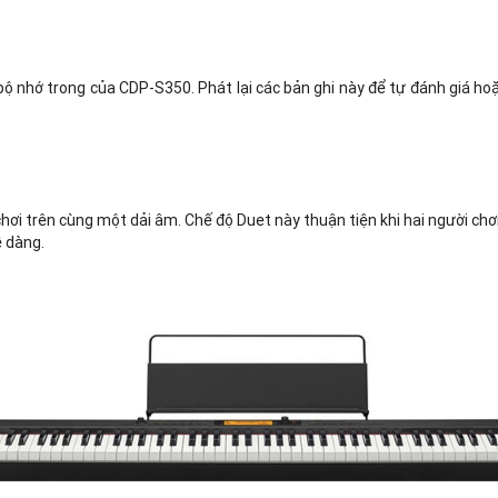
 bộ nhớ trong của CDP-S350. Phát lại các bản ghi này để tự đánh giá hoặ
hơi trên cùng một dải âm. Chế độ Duet này thuận tiện khi hai người ch
ễ dàng.