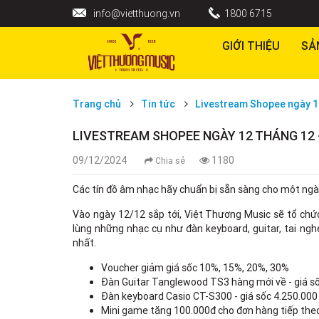
info@vietthuong.vn
1800 6715
GIỚI THIỆU
SẢ
Trang chủ
Tin tức
Livestream Shopee ngày 12
LIVESTREAM SHOPEE NGÀY 12 THÁNG 12 
09/12/2024
1180
Chia sẻ
Các tín đồ âm nhạc hãy chuẩn bị sẵn sàng cho một ng
Vào ngày 12/12 sắp tới, Việt Thương Music sẽ tổ chức
lùng những nhạc cụ như đàn keyboard, guitar, tai ngh
nhất.
Voucher giảm giá sốc 10%, 15%, 20%, 30%
Đàn Guitar Tanglewood TS3 hàng mới về - giá s
Đàn keyboard Casio CT-S300 - giá sốc 4.250.000
Mini game tặng 100.000đ cho đơn hàng tiếp the