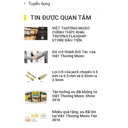
Tuyển dụng
TIN ĐƯỢC QUAN TÂM
VIỆT THƯƠNG MUSIC
CHÍNH THỨC KHAI
TRƯƠNG FLAGSHIP
STORE ĐẦU TIÊN
Để trở thành Đối Tác của
Việt Thương Music
Lợi ích của jack chuyển 3.5
mm ra 6.5 mm và 6.5mm ra
3.5mm
Tận hưởng ưu đãi khủng từ
Việt Thương Music Show
2016
Nhiều quà tặng, ưu đãi lớn
tại Việt Thương Music Fair
2016