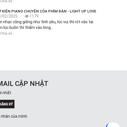
Chia sẻ
Ự KIỆN PIANO CHUYỆN CỦA PHÍM ĐÀN - LIGHT UP LOVE
3/02/2025
1179
 nhạc cũng giống như tình yêu, lúc vui thì rót vào tai
n lúc buồn thì thấm vào lòng...
Chia sẻ
MAIL CẬP NHẬT
i nhất.
ĐĂNG KÝ
á nhân của mình.