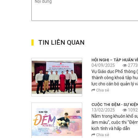
TIN LIÊN QUAN
HỘI NGHỊ – TẬP HUẤN 
04/09/2025
2773
Vụ Giáo dục Phổ thông 
thành công khoá tập hu
lực cho cán bộ quản lý v
Chia sẻ
CUỘC THI ĐỆM - SỰ KI
13/02/2025
1092
Nằm trong khuôn khổ sự
âm màu", cuộc thi "Đệm
kịch tính và hấp dẫn
Chia sẻ