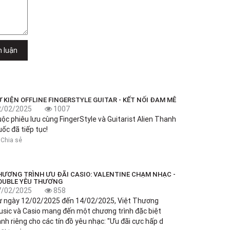
h luận
 KIỆN OFFLINE FINGERSTYLE GUITAR - KẾT NỐI ĐAM MÊ
2/02/2025
1007
ộc phiêu lưu cùng FingerStyle và Guitarist Alien Thanh
ốc đã tiếp tục!
Chia sẻ
HƯƠNG TRÌNH ƯU ĐÃI CASIO: VALENTINE CHẠM NHẠC -
OUBLE YÊU THƯƠNG
7/02/2025
858
ừ ngày 12/02/2025 đến 14/02/2025, Việt Thương
sic và Casio mang đến một chương trình đặc biệt
nh riêng cho các tín đồ yêu nhạc: "Ưu đãi cực hấp d