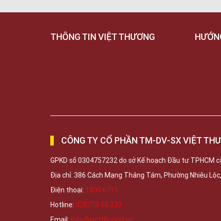
THÔNG TIN VIỆT THƯƠNG
HƯỚN
CÔNG TY CỔ PHẦN TM-DV-SX VIỆT TH
GPKD số 0304757232 do sở Kế hoạch Đầu tư TPHCM c
Địa chỉ: 386 Cách Mạng Tháng Tám, Phường Nhiêu Lộ
Điện thoại:
1800 6715
Hotline:
028710 88 333
Email:
info@vietthuong.vn