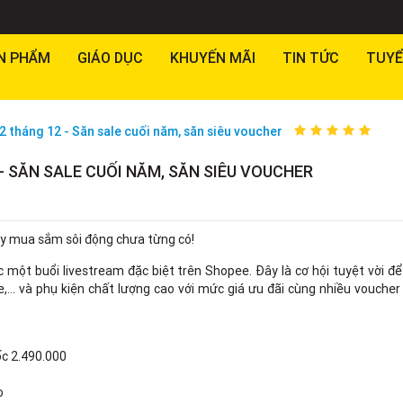
N PHẨM
GIÁO DỤC
KHUYẾN MÃI
TIN TỨC
TUYỂ
 tháng 12 - Săn sale cuối năm, săn siêu voucher
- SĂN SALE CUỐI NĂM, SĂN SIÊU VOUCHER
ày mua sắm sôi động chưa từng có!
 một buổi livestream đặc biệt trên Shopee. Đây là cơ hội tuyệt vời đ
e,… và phụ kiện chất lượng cao với mức giá ưu đãi cùng nhiều vouche
ốc 2.490.000
o