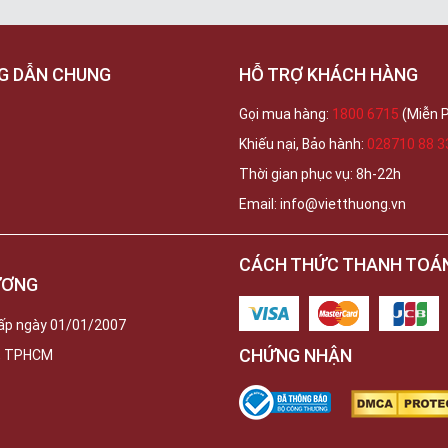
G DẪN CHUNG
HỖ TRỢ KHÁCH HÀNG
Gọi mua hàng:
1800 6715
(Miễn P
Khiếu nại, Bảo hành:
028710 88 3
Thời gian phục vụ: 8h-22h
Email: info@vietthuong.vn
CÁCH THỨC THANH TOÁ
ƯƠNG
ấp ngày 01/01/2007
CHỨNG NHẬN
c, TPHCM