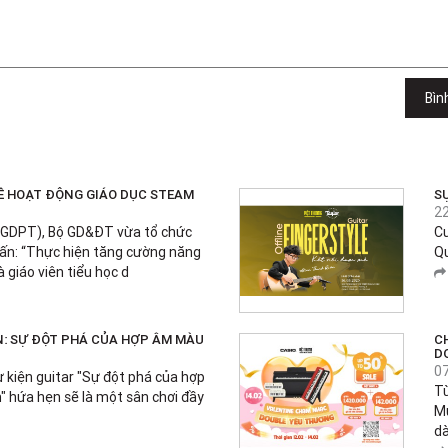
Bìn
VỀ HOẠT ĐỘNG GIÁO DỤC STEAM
SỰ
2
(GDPT), Bộ GD&ĐT vừa tổ chức
Cu
ấn: “Thực hiện tăng cường năng
Qu
à giáo viên tiểu học d
ỆN: SỰ ĐỘT PHÁ CỦA HỢP ÂM MÀU
C
D
0
 kiện guitar "Sự đột phá của hợp
T
" hứa hẹn sẽ là một sân chơi đầy
Mu
dà