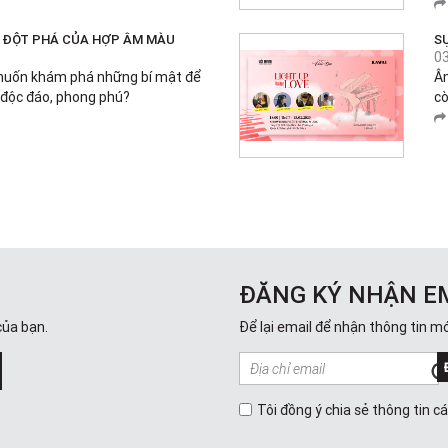
Ự ĐỘT PHÁ CỦA HỢP ÂM MÀU
S
0
muốn khám phá những bí mật để
Âm
 độc đáo, phong phú?
cò
ĐĂNG KÝ NHẬN E
của bạn.
Để lại email để nhận thông tin mớ
Tôi đồng ý chia sẻ thông tin c