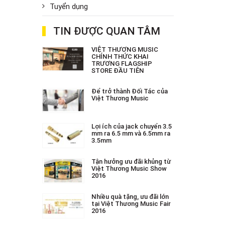
Tuyển dụng
TIN ĐƯỢC QUAN TÂM
VIỆT THƯƠNG MUSIC
CHÍNH THỨC KHAI
TRƯƠNG FLAGSHIP
STORE ĐẦU TIÊN
Để trở thành Đối Tác của
Việt Thương Music
Lợi ích của jack chuyển 3.5
mm ra 6.5 mm và 6.5mm ra
3.5mm
Tận hưởng ưu đãi khủng từ
Việt Thương Music Show
2016
Nhiều quà tặng, ưu đãi lớn
tại Việt Thương Music Fair
2016