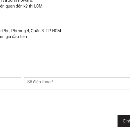
n và John Howard.
iên quan đến kỳ thi LCM.
ên Phủ, Phường 4, Quận 3. TP. HCM
am gia đầu tiên
Bìn