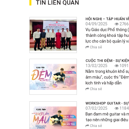
TIN LIÊN QUAN
HỘI NGHỊ – TẬP HUẤN 
04/09/2025
2766
Vụ Giáo dục Phổ thông 
thành công khoá tập hu
lực cho cán bộ quản lý v
Chia sẻ
CUỘC THI ĐỆM - SỰ KI
13/02/2025
1091
Nằm trong khuôn khổ sự
âm màu", cuộc thi "Đệm
kịch tính và hấp dẫn
Chia sẻ
WORKSHOP GUITAR - S
07/02/2025
1184
Bạn đam mê guitar và 
tạo nên những giai điệu
Chia sẻ