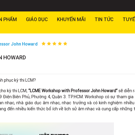
N PHẨM
GIÁO DỤC
KHUYẾN MÃI
TIN TỨC
TUYỂ
essor John Howard
N HOWARD
h phục kỳ thi LCM?
ho kỳ thi LCM,
“LCME Workshop with Professor John Howard”
sẽ diễn r
9 Điện Biên Phủ, Phường 4, Quận 3. TP.HCM. Workshop có sự tham gia 
ạn nhạc, nhà giáo dục âm nhạc, nhạc trưởng và có kinh nghiệm nhiều
ng đến nhiều kiến thức bổ ích về lịch sử âm nhạc và cung cấp những 