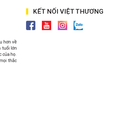
KẾT NỐI VIỆT THƯƠNG
ểu hơn về
tuổi lớn
c của họ.
 mọi thắc