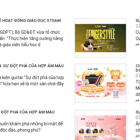
VỀ HOẠT ĐỘNG GIÁO DỤC STEAM
SỰ
2
(GDPT), Bộ GD&ĐT vừa tổ chức
Cu
ấn: “Thực hiện tăng cường năng
Qu
à giáo viên tiểu học d
ỆN: SỰ ĐỘT PHÁ CỦA HỢP ÂM MÀU
C
D
0
 kiện guitar "Sự đột phá của hợp
T
" hứa hẹn sẽ là một sân chơi đầy
Mu
dà
Ự ĐỘT PHÁ CỦA HỢP ÂM MÀU
S
0
muốn khám phá những bí mật để
Âm
 độc đáo, phong phú?
cò