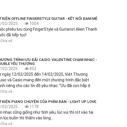
 KIỆN OFFLINE FINGERSTYLE GUITAR - KẾT NỐI ĐAM MÊ
2/02/2025
1004
ộc phiêu lưu cùng FingerStyle và Guitarist Alien Thanh
ốc đã tiếp tục!
Chia sẻ
HƯƠNG TRÌNH ƯU ĐÃI CASIO: VALENTINE CHẠM NHẠC -
OUBLE YÊU THƯƠNG
7/02/2025
853
ừ ngày 12/02/2025 đến 14/02/2025, Việt Thương
sic và Casio mang đến một chương trình đặc biệt
nh riêng cho các tín đồ yêu nhạc: "Ưu đãi cực hấp d
Chia sẻ
Ự KIỆN PIANO CHUYỆN CỦA PHÍM ĐÀN - LIGHT UP LOVE
3/02/2025
1178
 nhạc cũng giống như tình yêu, lúc vui thì rót vào tai
n lúc buồn thì thấm vào lòng...
Chia sẻ