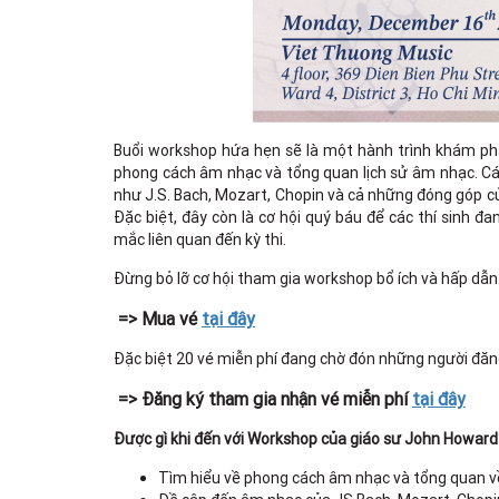
Buổi workshop hứa hẹn sẽ là một hành trình khám phá 
phong cách âm nhạc và tổng quan lịch sử âm nhạc. Cá
như J.S. Bach, Mozart, Chopin và cả những đóng góp củ
Đặc biệt, đây còn là cơ hội quý báu để các thí sinh đa
mắc liên quan đến kỳ thi.
Đừng bỏ lỡ cơ hội tham gia workshop bổ ích và hấp dẫn
=> Mua vé
tại đây
Đặc biệt 20 vé miễn phí đang chờ đón những người đăng
=> Đăng ký tham gia nhận vé miễn phí
tại đây
Được gì khi đến với Workshop của giáo sư John Howard
Tìm hiểu về phong cách âm nhạc và tổng quan về