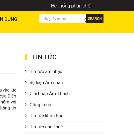
Hệ thống phân phối
N DỤNG
SEARCH
TIN TỨC
Tin tức âm nhạc
Sự kiện Âm nhạc
a vào lúc
Giải Pháp Âm Thanh
của Diễn
 năm với
Công Trình
thông tin
Tin tức khóa học
Tin tức cho thuê