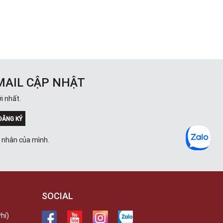
MAIL CẬP NHẬT
i nhất.
ĐĂNG KÝ
á nhân của mình.
SOCIAL
hí)