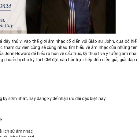
đầy thú vị vào thế giới âm nhạc cổ điển với Giáo sư John, qua đó hi
c tham dự viên cũng sẽ cùng nhau tìm hiểu về âm nhạc của những tên 
a John Howard để hiểu rõ hơn về cấu trúc, kỹ thuật và ý tưởng âm nhạ
ng chuẩn bị cho kỳ thi LCM đặt câu hỏi trực tiếp đến diễn giả, giải đáp
.
 ký sớm nhất, hãy đăng ký để nhận ưu đãi đặc biệt này!
?
 lịch sử âm nhạc.