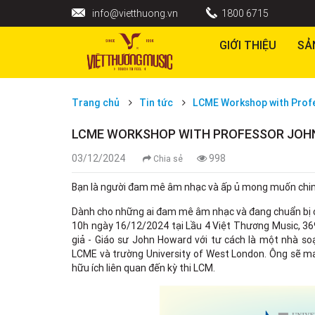
info@vietthuong.vn
1800 6715
GIỚI THIỆU
SẢ
Trang chủ
Tin tức
LCME Workshop with Prof
LCME WORKSHOP WITH PROFESSOR JOH
03/12/2024
998
Chia sẻ
Bạn là người đam mê âm nhạc và ấp ủ mong muốn chin
Dành cho những ai đam mê âm nhạc và đang chuẩn bị c
10h ngày 16/12/2024 tại Lầu 4 Việt Thương Music, 36
giả - Giáo sư John Howard với tư cách là một nhà so
LCME và trường University of West London. Ông sẽ ma
hữu ích liên quan đến kỳ thi LCM.