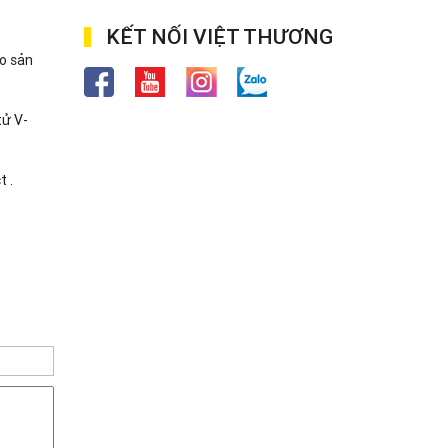
KẾT NỐI VIỆT THƯƠNG
mo sản
tử V-
t .