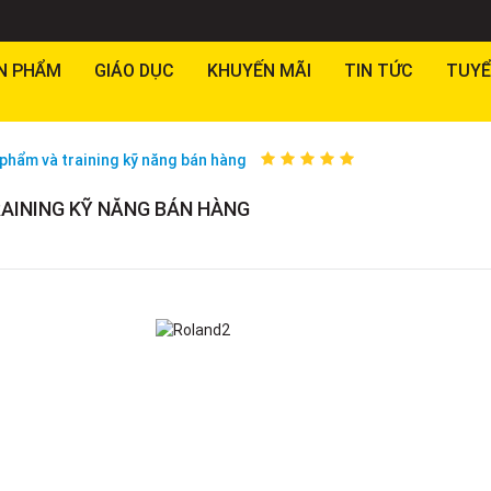
N PHẨM
GIÁO DỤC
KHUYẾN MÃI
TIN TỨC
TUYỂ
 phẩm và training kỹ năng bán hàng
RAINING KỸ NĂNG BÁN HÀNG