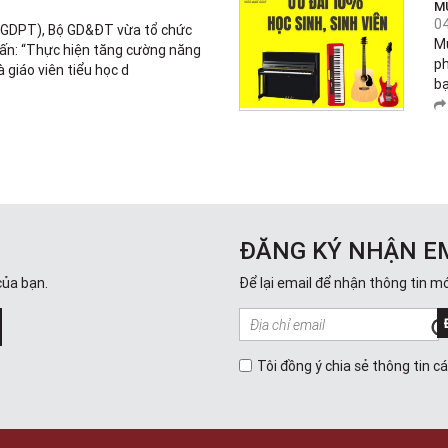
M
0
(GDPT), Bộ GD&ĐT vừa tổ chức
Mù
ấn: “Thực hiện tăng cường năng
ph
à giáo viên tiểu học d
bạ
ĐĂNG KÝ NHẬN E
của bạn.
Để lại email để nhận thông tin mớ
Tôi đồng ý chia sẻ thông tin c