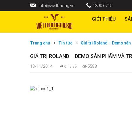
info@vietthuong.vn
1800 6715
GIỚI THIỆU
SẢ
Trang chủ
Tin tức
Giá trị Roland – Demo sản
GIÁ TRỊ ROLAND – DEMO SẢN PHẨM VÀ T
13/11/2014
5588
Chia sẻ