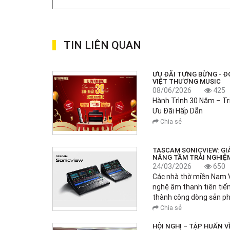
TIN LIÊN QUAN
ƯU ĐÃI TƯNG BỪNG - Đ
VIỆT THƯƠNG MUSIC
08/06/2026
425
Hành Trình 30 Năm – T
Ưu Đãi Hấp Dẫn
Chia sẻ
TASCAM SONICVIEW: GI
NÂNG TẦM TRẢI NGHIỆ
24/03/2026
650
Các nhà thờ miền Nam 
nghệ âm thanh tiên tiến
thành công dòng sản 
Chia sẻ
HỘI NGHỊ – TẬP HUẤN 