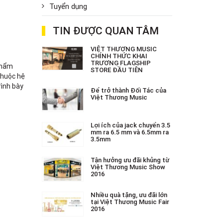
Tuyển dụng
TIN ĐƯỢC QUAN TÂM
VIỆT THƯƠNG MUSIC
CHÍNH THỨC KHAI
TRƯƠNG FLAGSHIP
phẩm
STORE ĐẦU TIÊN
thuộc hệ
rình bày
Để trở thành Đối Tác của
Việt Thương Music
Lợi ích của jack chuyển 3.5
mm ra 6.5 mm và 6.5mm ra
3.5mm
Tận hưởng ưu đãi khủng từ
Việt Thương Music Show
2016
Nhiều quà tặng, ưu đãi lớn
tại Việt Thương Music Fair
2016