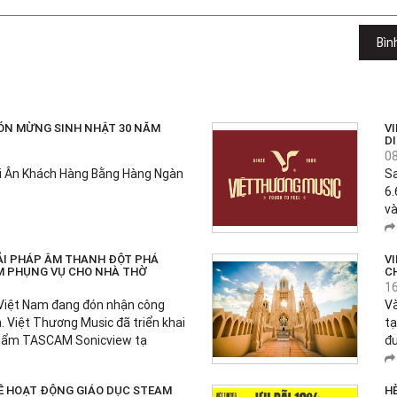
Bìn
ÓN MỪNG SINH NHẬT 30 NĂM
V
D
0
ri Ân Khách Hàng Bằng Hàng Ngàn
S
6.
và
ẢI PHÁP ÂM THANH ĐỘT PHÁ
V
M PHỤNG VỤ CHO NHÀ THỜ
C
1
Việt Nam đang đón nhận công
Và
. Việt Thương Music đã triển khai
tạ
phẩm TASCAM Sonicview tạ
đư
VỀ HOẠT ĐỘNG GIÁO DỤC STEAM
HÈ