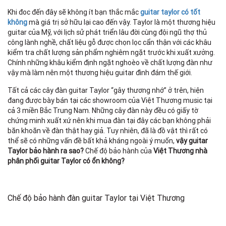
Khi đoc đến đây sẽ không ít bạn thắc mắc
guitar taylor có tốt
không
mà giá trị sở hữu lại cao đến vậy. Taylor là một thương hiệu
guitar của Mỹ, với lịch sử phát triển lâu đời cùng đội ngũ thợ thủ
công lành nghề, chất liệu gỗ được chọn lọc cẩn thận với các khâu
kiểm tra chất lượng sản phẩm nghiêm ngặt trước khi xuất xưởng.
Chính những khâu kiểm định ngặt nghoèo về chất lượng đàn như
vậy mà làm nên một thương hiệu guitar đình đám thế giới.
Tất cả các cây đàn guitar Taylor “gây thương nhớ” ở trên, hiện
đang được bày bán tại các showroom của Việt Thương music tại
cả 3 miền Bắc Trung Nam. Những cây đàn này đều có giấy tờ
chứng minh xuất xứ nên khi mua đàn tại đây các bạn không phải
băn khoăn về đàn thật hay giả. Tuy nhiên, đã là đồ vật thì rất có
thể sẽ có những vấn đề bất khả kháng ngoài ý muốn,
vậy guitar
Taylor bảo hành ra sao?
Chế độ bảo hành của
Việt Thương nhà
phân phối guitar Taylor có ổn không?
Chế độ bảo hành đàn guitar Taylor tại Việt Thương