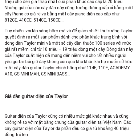
triệu cho đến giá thấp nhất của phân khúc cao cấp là 20 triệu.
Nhưng giá của các cây đàn này cũng tương đương xấp xỉ bằng một
cây Piano cơ giá rẻ và bằng một cây piano điện cao cấp như
812CE, 410CE, 514CE, 150CE….
Tuy nhiên, với làn sóng hâm mộ và để giảm nhiệt thị trường Taylor
quyết định ra mắt sản phẩm dành cho phân khúc trung bình với
dòng đàn Taylor mini và một số cây đàn thuộc 100 series với mức
giá rất mềm, chỉ từ 10 triệu – 19 triệu đồng một cây. Dòng đàn này
của Taylor xuất hiện đã mang đến niềm vui cho rất nhiều người
yêu guitar bởi giờ đây không còn quá khó khăn khi họ muốn sở hữu
một cây đàn guitar Taylor chính hãng như 114E, 110E, ACADEMY
A10, GS MINI MAH, GS MINI BASS…
Giá đàn guitar điện của Taylor
Guitar điện của Taylor cũng có nhiều mức giá khác nhau và cũng
không rẻ so với mặt bằng chung của guitar điện tại Việt Nam. Các
cây guitar điện của Taylor đa phần đều có giá từ khoảng 40 triệu
đồng trở lên.