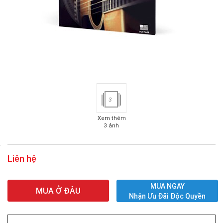
3
Xem thêm
3 ảnh
Liên hệ
MUA NGAY
MUA Ở ĐÂU
Nhận Ưu Đãi Độc Quyền