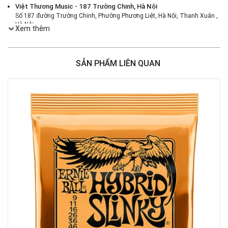
Việt Thương Music - 187 Trường Chinh, Hà Nội
Số 187 đường Trường Chinh, Phường Phương Liệt, Hà Nội, Thanh Xuân ,
Hà Nội
Xem thêm
Việt Thương Music - 386 Cách Mạng Tháng 8
386 Cách Mạng Tháng Tám, Phường Nhiêu Lộc, TPHCM, Quận 3, Hồ Chí
Minh
SẢN PHẨM LIÊN QUAN
Việt Thương Music - 369 Điện Biên Phủ
369 Điện Biên Phủ, Phường Bàn Cờ, TPHCM, Quận 3, Hồ Chí Minh
Việt Thương Music - 180 Võ Thị Sáu
180B Võ Thị Sáu, Phường Xuân Hòa, TPHCM, Quận 3, Hồ Chí Minh
Việt Thương Music - Crescent Mall
6F-01 Tầng 6 Trung Tâm Thương Mại Crescent Mall, 101 Tôn Dật Tiên,
Phường Tân Mỹ, TPHCM, Quận 7, Hồ Chí Minh
Việt Thương Music - 49E Phan Đăng Lưu
49E Phan Đăng Lưu, Phường Bình Thạnh, TPHCM, Quận Bình Thạnh, Hồ
Chí Minh
Việt Thương Music - Phường Gò Vấp
11 Đường số 3, Khu dân cư Cityland Park Hill, Phường Gò Vấp, TPHCM,
Quận Gò Vấp, Hồ Chí Minh
Việt Thương Music - 442 Lũy Bán Bích
442 Lũy Bán Bích, Phường Tân Phú, TPHCM, Quận Tân Phú, Hồ Chí Minh
Việt Thương Music - 12 Quốc Hương