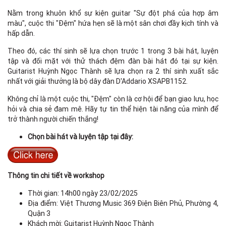
Nằm trong khuôn khổ sự kiện guitar "Sự đột phá của hợp âm
màu", cuộc thi "Đệm" hứa hẹn sẽ là một sân chơi đầy kịch tính và
hấp dẫn.
Theo đó, các thí sinh sẽ lựa chọn trước 1 trong 3 bài hát, luyện
tập và đối mặt với thử thách đệm đàn bài hát đó tại sự kiện.
Guitarist Huỳnh Ngọc Thành sẽ lựa chọn ra 2 thí sinh xuất sắc
nhất với giải thưởng là bộ dây đàn D'Addario XSAPB1152.
Không chỉ là một cuộc thi, "Đệm" còn là cơ hội để bạn giao lưu, học
hỏi và chia sẻ đam mê. Hãy tự tin thể hiện tài năng của mình để
trở thành người chiến thắng!
Chọn bài hát và luyện tập tại đây:
Thông tin chi tiết về workshop
Thời gian: 14h00 ngày 23/02/2025
Địa điểm: Việt Thương Music 369 Điện Biên Phủ, Phường 4,
Quận 3
Khách mời: Guitarist Huỳnh Ngọc Thành