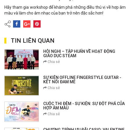
Hãy tham gia workshop để khám phá những điều thú vị về hợp âm
màu và làm cho âm nhạc của bạn trở nên đặc sắc hơn!
TIN LIÊN QUAN
HỘI NGHỊ – TẬP HUẤN VỀ HOẠT ĐỘNG
GIÁO DỤC STEAM
Chia sẻ
SỰ KIỆN OFFLINE FINGERSTYLE GUITAR -
KẾT NỐI ĐAM MÊ
Chia sẻ
CUỘC THI ĐỆM - SỰ KIỆN: SỰ ĐỘT PHÁ CỦA
HỢP ÂM MÀU
Chia sẻ
CHƯƠNG TRÌNH ƯU ĐÃI CASIO: VALENTINE