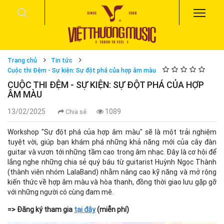
Trang chủ
Tin tức
Cuộc thi Đệm - Sự kiện: Sự đột phá của hợp âm màu
CUỘC THI ĐỆM - SỰ KIỆN: SỰ ĐỘT PHÁ CỦA HỢP
ÂM MÀU
13/02/2025
1089
Chia sẻ
Workshop "Sự đột phá của hợp âm màu" sẽ là một trải nghiệm
tuyệt vời, giúp bạn khám phá những khả năng mới của cây đàn
guitar và vươn tới những tầm cao trong âm nhạc. Đây là cơ hội để
lắng nghe những chia sẻ quý báu từ guitarist Huỳnh Ngọc Thành
(thành viên nhóm LalaBand) nhằm nâng cao kỹ năng và mở rộng
kiến thức về hợp âm màu và hòa thanh, đồng thời giao lưu gặp gỡ
với những người có cùng đam mê.
=> Đăng ký tham gia
tại đây
(miễn phí)