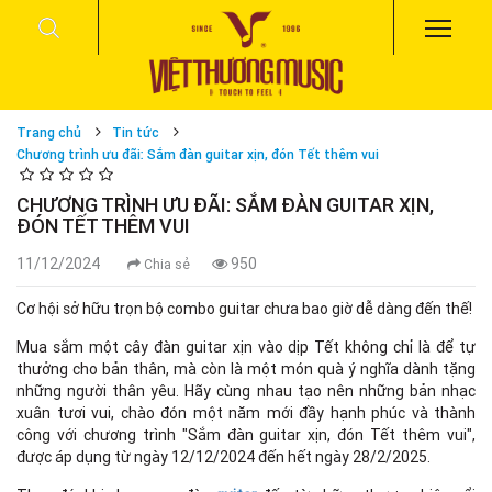
Trang chủ
Tin tức
Chương trình ưu đãi: Sắm đàn guitar xịn, đón Tết thêm vui
CHƯƠNG TRÌNH ƯU ĐÃI: SẮM ĐÀN GUITAR XỊN,
ĐÓN TẾT THÊM VUI
11/12/2024
950
Chia sẻ
Cơ hội sở hữu trọn bộ combo guitar chưa bao giờ dễ dàng đến thế!
Mua sắm một cây đàn guitar xịn vào dịp Tết không chỉ là để tự
thưởng cho bản thân, mà còn là một món quà ý nghĩa dành tặng
những người thân yêu. Hãy cùng nhau tạo nên những bản nhạc
xuân tươi vui, chào đón một năm mới đầy hạnh phúc và thành
công với chương trình "Sắm đàn guitar xịn, đón Tết thêm vui",
được áp dụng từ ngày 12/12/2024 đến hết ngày 28/2/2025.