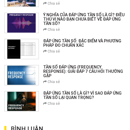
Chia sẻ
Ý NGHĨA CỦA ĐÁP ỨNG TẦN SỐ LÀ GÌ? ĐIỀU
THÚ VỊ NÀO BẠN CHƯA BIẾT VỀ ĐÁP ỨNG
TẦN SỐ?
Chia sẻ
ĐÁP ỨNG TẦN SỐ: ĐẶC ĐIỂM VÀ PHƯƠNG
PHÁP ĐO CHUẨN XÁC
Chia sẻ
TẦN SỐ ĐÁP ỨNG (FREQUENCY
RESPONSE): GIẢI ĐÁP 7 CÂU HỎI THƯỜNG
GẶP
Chia sẻ
ĐÁP ỨNG TẦN SỐ LÀ GÌ? VÌ SAO ĐÁP ỨNG
TẦN SỐ LẠI QUAN TRỌNG?
Chia sẻ
BÌNH LUẬN