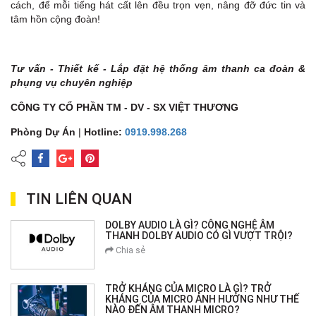
cách, để mỗi tiếng hát cất lên đều trọn vẹn, nâng đỡ đức tin và
tâm hồn cộng đoàn!
Tư vấn - Thiết kế - Lắp đặt hệ thống âm thanh ca đoàn &
phụng vụ chuyên nghiệp
CÔNG TY CỔ PHẦN TM - DV - SX VIỆT THƯƠNG
Phòng Dự Án
|
Hotline:
0919.998.268
TIN LIÊN QUAN
DOLBY AUDIO LÀ GÌ? CÔNG NGHỆ ÂM
THANH DOLBY AUDIO CÓ GÌ VƯỢT TRỘI?
Chia sẻ
TRỞ KHÁNG CỦA MICRO LÀ GÌ? TRỞ
KHÁNG CỦA MICRO ẢNH HƯỞNG NHƯ THẾ
NÀO ĐẾN ÂM THANH MICRO?