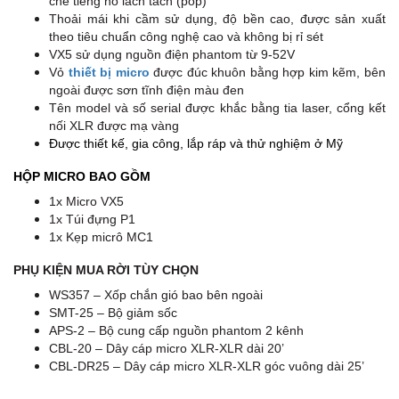
chế tiếng nổ lách tách (pop)
Thoải mái khi cầm sử dụng, độ bền cao, được sản xuất
theo tiêu chuẩn công nghệ cao và không bị rỉ sét
VX5 sử dụng nguồn điện phantom từ 9-52V
Vỏ
thiết bị micro
được đúc khuôn bằng hợp kim kẽm, bên
ngoài được sơn tĩnh điện màu đen
Tên model và số serial được khắc bằng tia laser, cổng kết
nối XLR được mạ vàng
Được thiết kế, gia công, lắp ráp và thử nghiệm ở Mỹ
HỘP MICRO BAO GỒM
1x Micro VX5
1x Túi đựng P1
1x Kẹp micrô MC1
PHỤ KIỆN MUA
RỜI
TÙY CHỌN
WS357 – Xốp chắn gió bao bên ngoài
SMT-25 – Bộ giảm sốc
APS-2 – Bộ cung cấp nguồn phantom 2 kênh
CBL-20 – Dây cáp micro XLR-XLR dài 20’
CBL-DR25 – Dây cáp micro XLR-XLR góc vuông dài 25’