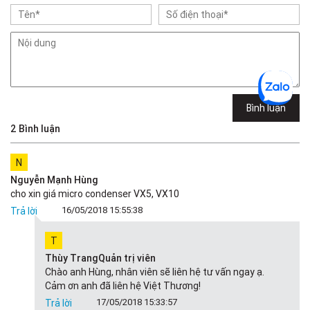
Việt Thương Music - 102Q An Dương Vương
102Q Đường An Dương Vương, Phường An Đông, TPHCM, Quận 5, Hồ Chí
Minh
Việt Thương Music - 289 Vành Đai Trong
289 Vành Đai Trong, Phường An Lạc, TPHCM, Quận Bình Tân, Hồ Chí
Minh
Việt Thương Music - 94 Láng Hạ
Bình luận
Số 94 Láng Hạ, Phường Láng, Hà Nội, Đống Đa, Hà Nội
2 Bình luận
N
Nguyễn Mạnh Hùng
cho xin giá micro condenser VX5, VX10
16/05/2018 15:55:38
Trả lời
T
Thùy Trang
Quản trị viên
Chào anh Hùng, nhân viên sẽ liên hệ tư vấn ngay ạ.
Cảm ơn anh đã liên hệ Việt Thương!
17/05/2018 15:33:57
Trả lời