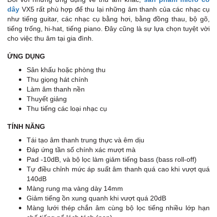
dây
VX5 rất phù hợp để thu lại những âm thanh của các nhạc cụ
như tiếng guitar, các nhạc cụ bằng hơi, bằng đồng thau, bộ gõ,
tiếng trống, hi-hat, tiếng piano. Đây cũng là sự lựa chọn tuyệt vời
cho việc thu âm tại gia đình.
ỨNG DỤNG
Sân khấu hoặc phòng thu
Thu giọng hát chính
Làm âm thanh nền
Thuyết giảng
Thu tiếng các loại nhạc cụ
TÍNH NĂNG
Tái tạo âm thanh trung thực và êm dịu
Đáp ứng tần số chính xác mượt mà
Pad -10dB, và bộ lọc làm giảm tiếng bass (bass roll-off)
Tự điều chỉnh mức áp suất âm thanh quá cao
khi vượt quá
140dB
Màng rung
mạ vàng dày 14mm
Giảm tiếng ồn xung quanh khi vượt quá 20dB
Màng lưới thép chắn âm cùng bộ lọc tiếng nhiều lớp hạn