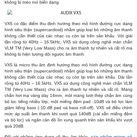
không bị méo mó biến dạng.
VX5 có đặc điểm thu định hướng theo mô hình đường cực dạng
hình siêu thận (supercardioid) nhằm giúp loại bỏ những âm thanh
không cần thiết của các nhạc cụ còn lại trên sân khấu. Với giải
tần rộng từ 40Hz – 16.5kHz, VX5 sử dụng công nghệ màn chắn
VLM TM (Very Low Mass) cho ra âm thanh tự nhiên và rất rõ mà
không bị hiện tượng dội ngược âm thanh.
VX5 là micro thu âm định hướng theo mô hình đường cực dạng
hình siêu thận (supercardioid) nhằm giúp loại bỏ những âm thanh
không cần thiết của các nhạc cụ còn lại trên sân khấu. Dải tần
rộng từ 40Hz – 16.5kHz, VX5 sử dụng công nghệ màn chắn VLM
TM­­ (Very Low Mass) cho ra âm thanh tự nhiên và rất rõ. Màng
chắn hơi mạ vàng dày 14mm, một màng lưới thép chắn âm cùng
bộ lọc tiếng nhiều lớp, một miếng đệm pad -10dB và bộ lọc làm
giảm tiếng bass (-10 dB pad và bass roll-off). VX5 sẽ điều chỉnh
mức áp suất âm thanh khi vượt quá 140dB (cài sẵn miếng đệm
và bộ lọc) và ngăn cản độ ồn xung quanh trên sân khấu khi vượt
quá 20dB.
Đối với những ứng dụng về thu âm khác,
sản phẩm micro có