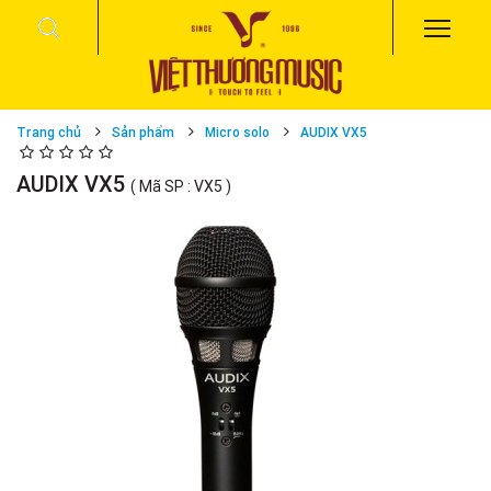
Trang chủ
Sản phẩm
Micro solo
AUDIX VX5
AUDIX VX5
( Mã SP : VX5 )