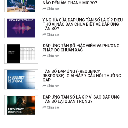
NÀO ĐẾN ÂM THANH MICRO?
Chia sẻ
Ý NGHĨA CỦA ĐÁP ỨNG TẦN SỐ LÀ GÌ? ĐIỀU
THÚ VỊ NÀO BẠN CHƯA BIẾT VỀ ĐÁP ỨNG
TẦN SỐ?
Chia sẻ
ĐÁP ỨNG TẦN SỐ: ĐẶC ĐIỂM VÀ PHƯƠNG
PHÁP ĐO CHUẨN XÁC
Chia sẻ
TẦN SỐ ĐÁP ỨNG (FREQUENCY
RESPONSE): GIẢI ĐÁP 7 CÂU HỎI THƯỜNG
GẶP
Chia sẻ
ĐÁP ỨNG TẦN SỐ LÀ GÌ? VÌ SAO ĐÁP ỨNG
TẦN SỐ LẠI QUAN TRỌNG?
Chia sẻ