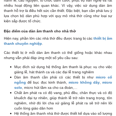
hành lễ, cầu nguyện, tổ chức đám cưới, phục vụ văn nghệ và rất
nhiều hoạt động liên quan khác. Vì vậy, việc sử dụng dàn âm
thanh hỗ trợ là điều hết sức cần thiết. Đặc biệt, bạn cần phải lưu ý
lựa chọn bộ dàn phù hợp với quy mô nhà thờ cũng như loại sự
kiện sắp được tổ chức.
Đặc điểm của dàn âm thanh cho nhà thờ
Hiện nay, phần lớn các nhà thờ đều được trang bị các
thiết bị âm
thanh chuyên nghiệp
.
Các thiết bị ở mỗi dàn âm thanh có thể giống hoặc khác nhau
nhưng vẫn phải đáp ứng một số yêu cầu sau:
Mục đích sử dụng hệ thống âm thanh là phục vụ cho việc
giảng lễ, hát thánh ca và các đại lễ trang nghiêm
Dàn âm thanh cần phải có các thiết bị như
micro cổ
ngỗng
để bục đọc kinh thánh,
micro không dây
,
micro
solo
, micro hút tầm xa cho ca đoàn,…
Chất âm phát ra có độ vang, phủ đều, chân thực và có độ
khuếch đại tự nhiên, giúp thánh lễ trở nên trang trọng, tôn
nghiêm, nhờ đó lời cha xứ giảng lễ phát ra sẽ trở nên lôi
cuốn lòng giáo dân hơn
Hệ thống âm thanh nhà thờ được thiết kế dựa vào số lượng