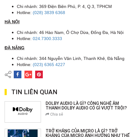
Chi nhánh: 369 Điện Biên Phủ, P. 4, Q.3, TPHCM
Hotline:
(028) 3839 6368
HÀ NỘI
Chi nhánh: 46 Hào Nam, Ô Chợ Dừa, Đống Đa, Hà Nội
Hotline:
024.7300.3333
ĐÀ NẴNG
Chi nhánh: 344 Nguyễn Văn Linh, Thanh Khê, Đà Nẵng
Hotline:
(023) 6365 4227
TIN LIÊN QUAN
DOLBY AUDIO LÀ GÌ? CÔNG NGHỆ ÂM
THANH DOLBY AUDIO CÓ GÌ VƯỢT TRỘI?
Chia sẻ
TRỞ KHÁNG CỦA MICRO LÀ GÌ? TRỞ
KHÁNG CỦA MICRO ẢNH HƯỞNG NHƯ THẾ