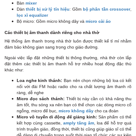
Bàn
mixer
Dàn
thiết bị xử lý tín hiệu
: Gồm
bộ phân tần crossover
,
lọc xì equalizer
Bộ micro: Gồm micro không dây và
micro cài áo
Các thiết bị âm thanh dành riêng cho nhà thờ
Hệ thống âm thanh trong nhà thờ luôn được thiết kế tỉ mỉ nhằm
đảm bảo không gian sang trọng cho giáo đường.
Ngoài việc lắp đặt những thiết bị thông thường, nhà thờ còn lắp
đặt thêm các thiết bị âm thanh hỗ trợ nhiều hoạt động đặc thù
khác như:
Loa nghe kinh thánh:
Bạn nên chọn những bộ loa có kết
nối với đài FM hoặc radio cho ra chất lượng âm thanh rõ
ràng, dễ nghe
Micro đọc sách thánh:
Thiết bị này cần có khả năng thu
âm tốt, thu sóng xa nên bạn có thể chọn các dòng micro cổ
ngỗng, micro để bục,
micro không dây
cho ca đoàn
Micro vô tuyến di động để giảng kinh:
Sản phẩm có thể
kết hợp cùng cassette,
amply tăng âm
, loa để hỗ trợ quá
trình truyền giáo, đồng thời, thiết bị cũng giúp giáo sĩ có thể
dễ dàng di chuyển trong suốt thời gian tổ chức các sự kiện