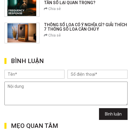
TẦN SỐ LẠI QUAN TRỌNG?
Chia sẻ
THÔNG SỐ LOA CÓ Ý NGHĨA GÌ? GIẢI THÍCH
7 THÔNG SỐ LOA CẦN CHÚ Ý
Chia sẻ
BÌNH LUẬN
Bình luận
MẸO QUAN TÂM