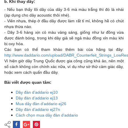
b. Khi thay dây:
- Nếu bạn thấy lõi dây của dây 3-6 mà màu trắng thì đó là nhái
(áp dụng cho dây acoustic thôi nhé).
- Viên nhựa, thép ở đầu dây được làm rất tỉ mỉ, không hề có chút
nhựa thừa nào.
- Dây 3-6 hàng xịn có màu vàng sáng, giống như lư đồng vừa
được đánh bóng, trong khi dây giả sẽ ngả màu đồng xỉn màu khi
bị oxy hóa.
Các bạn có thể tham khảo thêm bài của hãng tại đây:
http://www.daddario.com/upload/DABR_Counterfeit_Strings_LowRe
Vì hiện giờ dây Trung Quốc được gia công cũng khá ảo, nên một
số cách không còn chính xác nữa, ví dụ như sờ thử cảm giác dây,
hoặc xem cách quấn đầu dây.
Bài viết được quan tâm:
Dây đàn d’addario ej10
Dây đàn d’addario ej13
Mua dây đàn d’addario ej26
Dây đàn d’addario ej27n
Cách chọn mua dây đàn d’addario