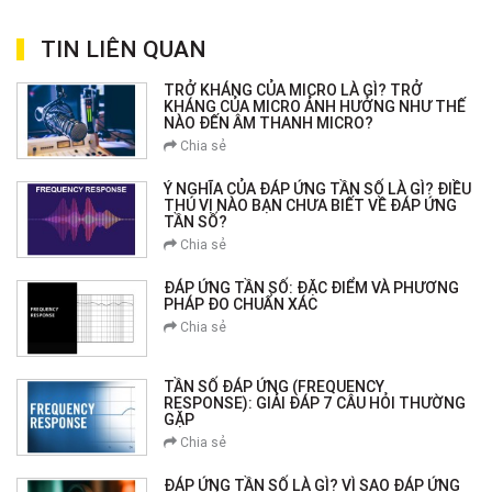
TIN LIÊN QUAN
TRỞ KHÁNG CỦA MICRO LÀ GÌ? TRỞ
KHÁNG CỦA MICRO ẢNH HƯỞNG NHƯ THẾ
NÀO ĐẾN ÂM THANH MICRO?
Chia sẻ
Ý NGHĨA CỦA ĐÁP ỨNG TẦN SỐ LÀ GÌ? ĐIỀU
THÚ VỊ NÀO BẠN CHƯA BIẾT VỀ ĐÁP ỨNG
TẦN SỐ?
Chia sẻ
ĐÁP ỨNG TẦN SỐ: ĐẶC ĐIỂM VÀ PHƯƠNG
PHÁP ĐO CHUẨN XÁC
Chia sẻ
TẦN SỐ ĐÁP ỨNG (FREQUENCY
RESPONSE): GIẢI ĐÁP 7 CÂU HỎI THƯỜNG
GẶP
Chia sẻ
ĐÁP ỨNG TẦN SỐ LÀ GÌ? VÌ SAO ĐÁP ỨNG