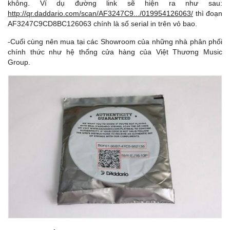
không. Ví dụ đường link sẽ hiện ra như sau:
http://qr.daddario.com/scan/AF3247C9.../019954126063/
thì đoạn
AF3247C9CD8BC126063 chính là số serial in trên vỏ bao.
-Cuối cùng nên mua tại các Showroom của những nhà phân phối
chính thức như hệ thống cửa hàng của
Việt Thương Music
Group
.