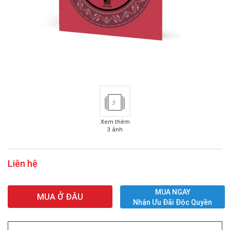
3
Xem thêm
3 ảnh
Liên hệ
MUA NGAY
MUA Ở ĐÂU
Nhận Ưu Đãi Độc Quyền