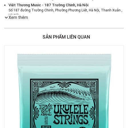
Việt Thương Music - 187 Trường Chinh, Hà Nội
Số 187 đường Trường Chinh, Phường Phương Liệt, Hà Nội, Thanh Xuân ,
Hà Nội
Xem thêm
Việt Thương Music - 386 Cách Mạng Tháng 8
386 Cách Mạng Tháng Tám, Phường Nhiêu Lộc, TPHCM, Quận 3, Hồ Chí
Minh
SẢN PHẨM LIÊN QUAN
Việt Thương Music - 369 Điện Biên Phủ
369 Điện Biên Phủ, Phường Bàn Cờ, TPHCM, Quận 3, Hồ Chí Minh
Việt Thương Music - 180 Võ Thị Sáu
180B Võ Thị Sáu, Phường Xuân Hòa, TPHCM, Quận 3, Hồ Chí Minh
Việt Thương Music - Crescent Mall
6F-01 Tầng 6 Trung Tâm Thương Mại Crescent Mall, 101 Tôn Dật Tiên,
Phường Tân Mỹ, TPHCM, Quận 7, Hồ Chí Minh
Việt Thương Music - 49E Phan Đăng Lưu
49E Phan Đăng Lưu, Phường Bình Thạnh, TPHCM, Quận Bình Thạnh, Hồ
Chí Minh
Việt Thương Music - Phường Gò Vấp
11 Đường số 3, Khu dân cư Cityland Park Hill, Phường Gò Vấp, TPHCM,
Quận Gò Vấp, Hồ Chí Minh
Việt Thương Music - 442 Lũy Bán Bích
442 Lũy Bán Bích, Phường Tân Phú, TPHCM, Quận Tân Phú, Hồ Chí Minh
Việt Thương Music - 12 Quốc Hương