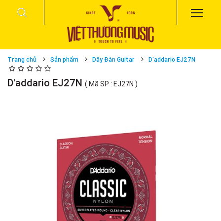
Trang chủ
Sản phẩm
Dây Đàn Guitar
D'addario EJ27N
D'addario EJ27N
( Mã SP : EJ27N )