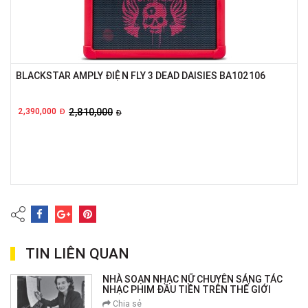
BLACKSTAR AMPLY ĐIỆN FLY 3 DEAD DAISIES BA102106
2,390,000
2,810,000
Đ
Đ
TIN LIÊN QUAN
NHÀ SOẠN NHẠC NỮ CHUYÊN SÁNG TÁC
NHẠC PHIM ĐẦU TIỀN TRÊN THẾ GIỚI
Chia sẻ