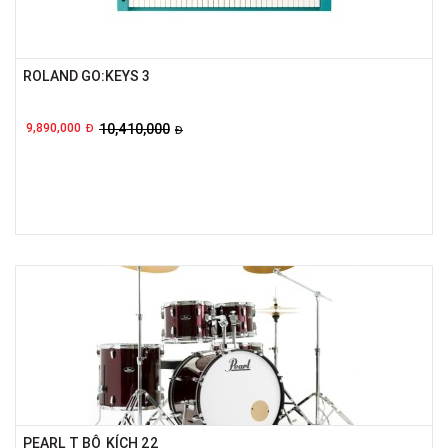
ROLAND GO:KEYS 3
9,890,000
10,410,000
Đ
Đ
PEARL T BỘ KÍCH 22