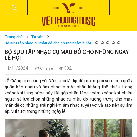
Trang chủ
Tư vấn
Bộ sưu tập nhạc cụ màu đỏ cho những ngày lễ hội
BỘ SƯU TẬP NHẠC CỤ MÀU ĐỎ CHO NHỮNG NGÀY
LỄ HỘI
11/11/2024
932
Chia sẻ
Lễ Giáng sinh cùng với Năm mới là dịp để mọi người sum họp quây
quần bên nhau và âm nhạc là một phần không thể thiếu trong
không khí tưng bừng này. Để góp phần tăng thêm không khí, nhiều
người sẽ lựa chọn những nhạc cụ màu đỏ tượng trưng cho may
mắn để có những trải nghiệm âm nhạc tuyệt vời và tạo nên sự ấm
áp, vui tươi trong những ngày lễ.