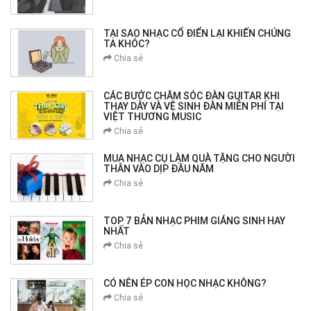
TẠI SAO NHẠC CỔ ĐIỂN LẠI KHIẾN CHÚNG
TA KHÓC?
Chia sẻ
CÁC BƯỚC CHĂM SÓC ĐÀN GUITAR KHI
THAY DÂY VÀ VỆ SINH ĐÀN MIỄN PHÍ TẠI
VIỆT THƯƠNG MUSIC
Chia sẻ
MUA NHẠC CỤ LÀM QUÀ TẶNG CHO NGƯỜI
THÂN VÀO DỊP ĐẦU NĂM
Chia sẻ
TOP 7 BẢN NHẠC PHIM GIÁNG SINH HAY
NHẤT
Chia sẻ
CÓ NÊN ÉP CON HỌC NHẠC KHÔNG?
Chia sẻ