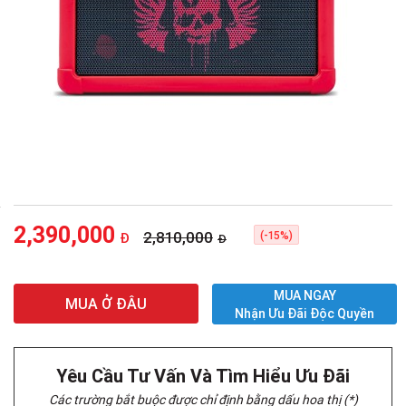
2,390,000
2,810,000
(-15%)
Đ
Đ
MUA NGAY
MUA Ở ĐÂU
Nhận Ưu Đãi Độc Quyền
Yêu Cầu Tư Vấn Và Tìm Hiểu Ưu Đãi
Các trường bắt buộc được chỉ định bằng dấu hoa thị (*)