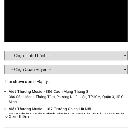
Tìm showroom - Đại lý::
Việt Thương Music - 386 Cách Mạng Tháng 8
386 Cách Mạng Tháng Tám, Phường Nhiêu Lộc, TPHCM, Quận 3, Hồ Chí
Minh
Việt Thương Music - 187 Trường Chinh, Hà Nội
Số 187 đường Trường Chinh, Phường Phương Liệt, Hà Nội, Thanh Xuân ,
Xem thêm
Hà Nội
Việt Thương Music - 46 Hào Nam
Số 46 Phố Hào Nam, Phường Ô Chợ Dừa, Hà Nội, Đống Đa, Hà Nội