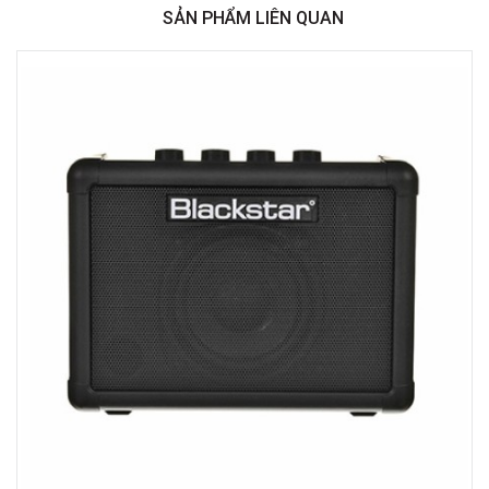
SẢN PHẨM LIÊN QUAN
Việt Thương Music - Crescent Mall
6F-01 Tầng 6 Trung Tâm Thương Mại Crescent Mall, 101 Tôn Dật Tiên,
Phường Tân Mỹ, TPHCM, Quận 7, Hồ Chí Minh
Việt Thương Music - 180 Võ Thị Sáu
180B Võ Thị Sáu, Phường Xuân Hòa, TPHCM, Quận 3, Hồ Chí Minh
Việt Thương Music - 369 Điện Biên Phủ
369 Điện Biên Phủ, Phường Bàn Cờ, TPHCM, Quận 3, Hồ Chí Minh
Việt Thương Music - 102Q An Dương Vương
102Q Đường An Dương Vương, Phường An Đông, TPHCM, Quận 5, Hồ Chí
Minh
Việt Thương Music - 49E Phan Đăng Lưu
49E Phan Đăng Lưu, Phường Bình Thạnh, TPHCM, Quận Bình Thạnh, Hồ
Chí Minh
Việt Thương Music - Phường Gò Vấp
11 Đường số 3, Khu dân cư Cityland Park Hill, Phường Gò Vấp, TPHCM,
Quận Gò Vấp, Hồ Chí Minh
Việt Thương Music - 12 Quốc Hương
Tầng G, Tòa nhà Thảo Điền Pearl, 12 Quốc Hương, Phường An Khánh,
TPHCM, Quận 2, Hồ Chí Minh
Việt Thương Music - 442 Lũy Bán Bích
442 Lũy Bán Bích, Phường Tân Phú, TPHCM, Quận Tân Phú, Hồ Chí Minh
Việt Thương Music - Thanh Khê