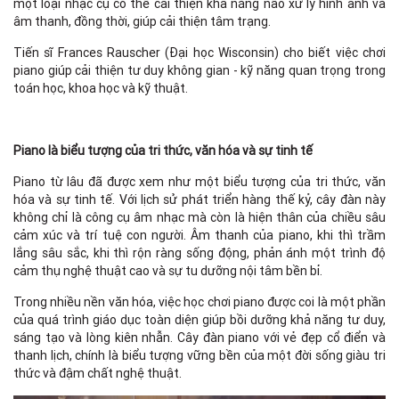
một loại nhạc cụ có thể cải thiện khả năng não xử lý hình ảnh và
âm thanh, đồng thời, giúp cải thiện tâm trạng.
Tiến sĩ Frances Rauscher (Đại học Wisconsin) cho biết việc chơi
piano giúp cải thiện tư duy không gian - kỹ năng quan trọng trong
toán học, khoa học và kỹ thuật.
Piano là biểu tượng của tri thức, văn hóa và sự tinh tế
Piano từ lâu đã được xem như một biểu tượng của tri thức, văn
hóa và sự tinh tế. Với lịch sử phát triển hàng thế kỷ, cây đàn này
không chỉ là công cụ âm nhạc mà còn là hiện thân của chiều sâu
cảm xúc và trí tuệ con người. Âm thanh của piano, khi thì trầm
lắng sâu sắc, khi thì rộn ràng sống động, phản ánh một trình độ
cảm thụ nghệ thuật cao và sự tu dưỡng nội tâm bền bỉ.
Trong nhiều nền văn hóa, việc học chơi piano được coi là một phần
của quá trình giáo dục toàn diện giúp bồi dưỡng khả năng tư duy,
sáng tạo và lòng kiên nhẫn. Cây đàn piano với vẻ đẹp cổ điển và
thanh lịch, chính là biểu tượng vững bền của một đời sống giàu tri
thức và đậm chất nghệ thuật.