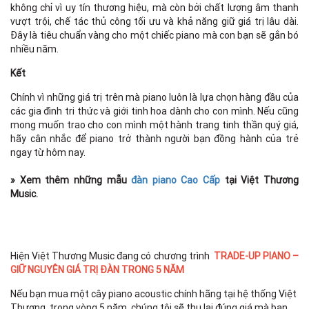
không chỉ vì uy tín thương hiệu, mà còn bởi chất lượng âm thanh
vượt trội, chế tác thủ công tối ưu và khả năng giữ giá trị lâu dài.
Đây là tiêu chuẩn vàng cho một chiếc piano mà con bạn sẽ gắn bó
nhiều năm.
Kết
Chính vì những giá trị trên mà piano luôn là lựa chọn hàng đầu của
các gia đình tri thức và giới tinh hoa dành cho con mình. Nếu cũng
mong muốn trao cho con mình một hành trang tinh thần quý giá,
hãy cân nhắc để piano trở thành người bạn đồng hành của trẻ
ngay từ hôm nay.
» Xem thêm những mẫu
đàn piano Cao Cấp
tại Việt Thương
Music.
Hiện Việt Thương Music đang có chương trình
TRADE-UP PIANO –
GIỮ NGUYÊN GIÁ TRỊ ĐÀN TRONG 5 NĂM
Nếu bạn mua một cây piano acoustic chính hãng tại hệ thống Việt
Thương, trong vòng 5 năm, chúng tôi sẽ thu lại đúng giá mà bạn