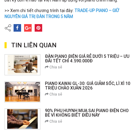
>> Xem chi tiết chương trình tại đây:
TRADE-UP PIANO – GIỮ
NGUYÊN GIÁ TRỊ ĐÀN TRONG 5 NĂM
TIN LIÊN QUAN
ĐÀN PIANO ĐIỆN GIÁ RẺ DƯỚI 5 TRIỆU – ƯU
ĐÃI TẾT CHỈ 4.590.000Đ
Chia sẻ
PIANO KAWAI GL-30: GIÁ GIẢM SỐC, LÌ XÌ 10
TRIỆU CHÀO XUÂN 2026
Chia sẻ
90% PHỤ HUYNH MUA SAI PIANO ĐIỆN CHO
BÉ VÌ KHÔNG BIẾT ĐIỀU NÀY
Chia sẻ