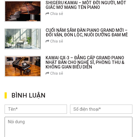
SHIGERU KAWAI – MỘT ĐỜI NGƯỜI, MỘT
GIẤC MƠ MANG TÊN PIANO
Chia sẻ
CUỐI NĂM SẮM ĐÀN PIANO GRAND MỚI –
ĐỔI VẬN, ĐÓN LỘC, NUÔI DƯỠNG ĐAM MÊ
Chia sẻ
KAWAI GX-3 – ĐẲNG CẤP GRAND PIANO
NHẬT BẢN CHO NGHỆ SĨ, PHÒNG THU &
KHÔNG GIAN BIỂU DIỄN
Chia sẻ
BÌNH LUẬN