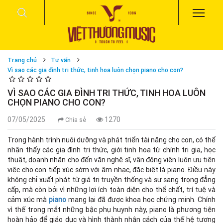
Trang chủ
Tư vấn
Vì sao các gia đình tri thức, tinh hoa luôn chọn piano cho con?
VÌ SAO CÁC GIA ĐÌNH TRI THỨC, TINH HOA LUÔN
CHỌN PIANO CHO CON?
07/05/2025
1270
Chia sẻ
Trong hành trình nuôi dưỡng và phát triển tài năng cho con, có thể
nhận thấy các gia đình tri thức, giới tinh hoa từ chính trị gia, học
thuật, doanh nhân cho đến văn nghệ sĩ, vận động viên luôn ưu tiên
việc cho con tiếp xúc sớm với âm nhạc, đặc biệt là piano. Điều này
không chỉ xuất phát từ giá trị truyền thống và sự sang trọng đẳng
cấp, mà còn bởi vì những lợi ích toàn diện cho thể chất, trí tuệ và
cảm xúc mà
piano
mang lại đã được khoa học chứng minh. Chính
vì thế trong mắt những bậc phụ huynh này, piano là phương tiện
hoàn hảo để giáo dục và hình thành nhân cách của thế hệ tương