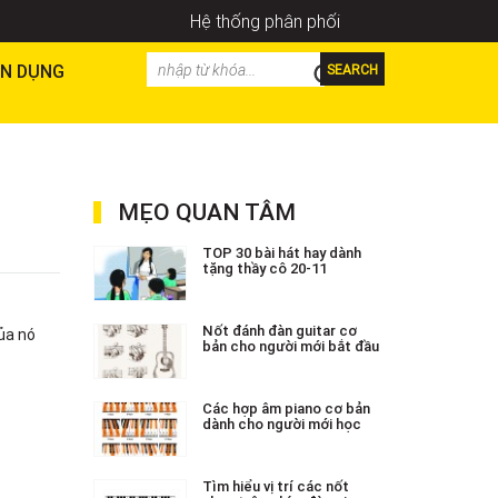
Hệ thống phân phối
N DỤNG
SEARCH
MẸO QUAN TÂM
TOP 30 bài hát hay dành
tặng thầy cô 20-11
Nốt đánh đàn guitar cơ
ủa nó
bản cho người mới bắt đầu
Các hợp âm piano cơ bản
dành cho người mới học
Tìm hiểu vị trí các nốt