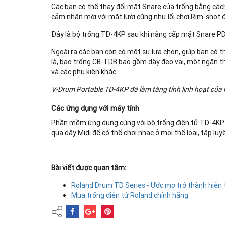
Các bạn có thể thay đổi mặt Snare của trống bằng cách
cảm nhận mới với mặt lưới cũng như lối chơi Rim-shot 
Đây là bộ trống TD-4KP sau khi nâng cấp mặt Snare P
Ngoài ra các bạn còn có một sự lựa chọn, giúp bạn có t
là, bao trống CB-TDB bao gồm dây đeo vai, một ngăn th
và các phụ kiện khác
V-Drum Portable TD-4KP đã làm tăng tính linh hoạt của 
Các ứng dụng với máy tính
Phần mềm ứng dụng cùng với bộ trống điện tử TD-4KP 
qua dây Midi để có thể chơi nhạc ở mọi thể loại, tập luy
Bài viết được quan tâm:
Roland Drum TD Series - Ước mơ trở thành hiện
Mua trống điện tử Roland chính hãng