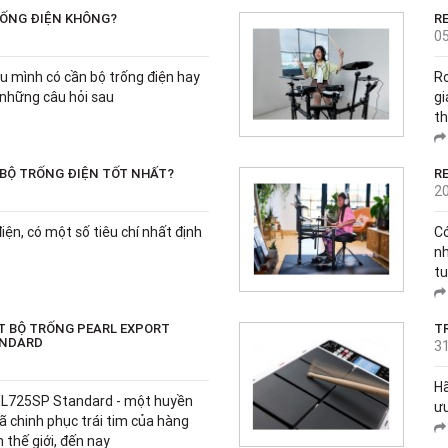
RỐNG ĐIỆN KHÔNG?
R
0
u mình có cần bộ trống điện hay
Ro
 những câu hỏi sau
gi
th
 BỘ TRỐNG ĐIỆN TỐT NHẤT?
R
2
iện, có một số tiêu chí nhất định
Có
nh
tu
ẬT BỘ TRỐNG PEARL EXPORT
T
ANDARD
3
H
EXL725SP Standard - một huyền
ưu
đã chinh phục trái tim của hàng
n thế giới, đến nay