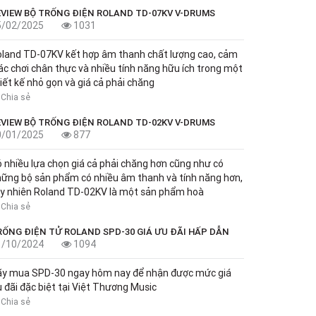
EVIEW BỘ TRỐNG ĐIỆN ROLAND TD-07KV V-DRUMS
5/02/2025
1031
land TD-07KV kết hợp âm thanh chất lượng cao, cảm
ác chơi chân thực và nhiều tính năng hữu ích trong một
iết kế nhỏ gọn và giá cả phải chăng
Chia sẻ
EVIEW BỘ TRỐNG ĐIỆN ROLAND TD-02KV V-DRUMS
0/01/2025
877
 nhiều lựa chọn giá cả phải chăng hơn cũng như có
ững bộ sản phẩm có nhiều âm thanh và tính năng hơn,
y nhiên Roland TD-02KV là một sản phẩm hoà
Chia sẻ
RỐNG ĐIỆN TỬ ROLAND SPD-30 GIÁ ƯU ĐÃI HẤP DẪN
1/10/2024
1094
ãy mua SPD-30 ngay hôm nay để nhận được mức giá
 đãi đặc biệt tại Việt Thương Music
Chia sẻ