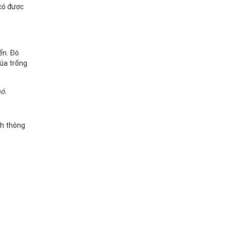
 có được
ển. Đó
búa trống
nó.
nh thông