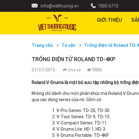
info@vietthuong.vn
1800 6715
GIỚI THIỆU
SẢ
Trang chủ
Tư vấn
Trống điện tử Roland TD-
TRỐNG ĐIỆN TỬ ROLAND TD-4KP
01/07/2015
9886
Chia sẻ
Roland V-Drums là một bộ sưu tập những bộ trống điện
Không chỉ dành cho một phân khúc mà Roland V-Drums 
qua các dòng series của nó. Gồm có:
V-Pro Series: TD-20, TD-30
V-Tour Series: TD-9, TD-15
V-Compact Series: TD-11
V-Drums Lite: HD-1, HD-3
V-Drums Portable: TD-4KP