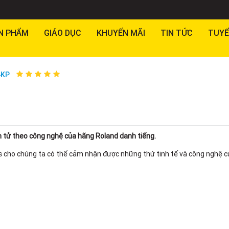
N PHẨM
GIÁO DỤC
KHUYẾN MÃI
TIN TỨC
TUYỂ
4KP
 tử theo công nghệ của hãng Roland danh tiếng.
cho chúng ta có thể cảm nhận được những thứ tinh tế và công nghệ c