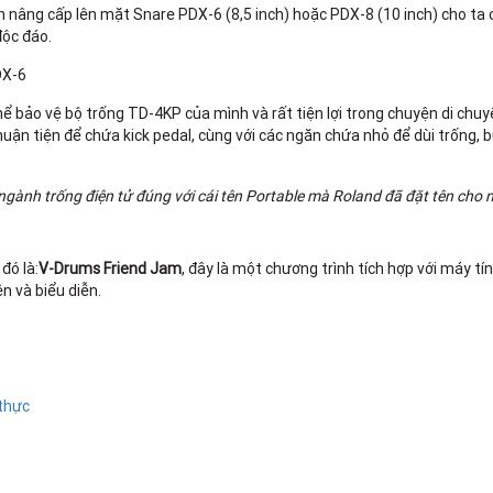
 nâng cấp lên mặt Snare PDX-6 (8,5 inch) hoặc PDX-8 (10 inch) cho ta
độc đáo.
DX-6
hể bảo vệ bộ trống TD-4KP của mình và rất tiện lợi trong chuyện di chuy
uận tiện để chứa kick pedal, cùng với các ngăn chứa nhỏ để dùi trống, 
ngành trống điện tử đúng với cái tên Portable mà Roland đã đặt tên cho 
đó là:
V-Drums Friend Jam
, đây là một chương trình tích hợp với máy tí
ện và biểu diễn.
 thực