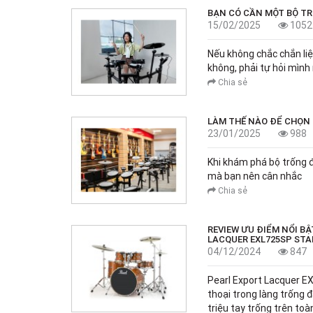
BẠN CÓ CẦN MỘT BỘ T
15/02/2025
1052
Nếu không chắc chắn liệ
không, phải tự hỏi mình
Chia sẻ
LÀM THẾ NÀO ĐỂ CHỌN
23/01/2025
988
Khi khám phá bộ trống đ
mà bạn nên cân nhắc
Chia sẻ
REVIEW ƯU ĐIỂM NỔI B
LACQUER EXL725SP ST
04/12/2024
847
Pearl Export Lacquer 
thoại trong làng trống 
triệu tay trống trên toà