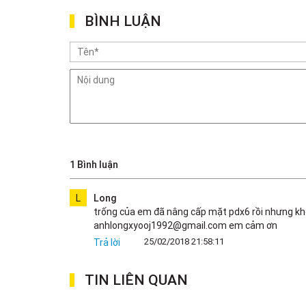
BÌNH LUẬN
1 Bình luận
L
Long
trống của em đã nâng cấp mặt pdx6 rồi nhưng khôn
anhlongxyooj1992@gmail.com em cảm ơn
25/02/2018 21:58:11
Trả lời
TIN LIÊN QUAN