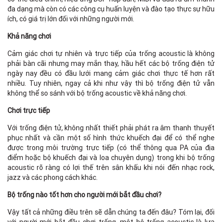
đa dạng mà còn có các công cụ huấn luyện và đào tạo thực sự hữu
ích, có giá trị lớn đối với những người mới.
Khả năng chơi
Cảm giác chơi tự nhiên và trực tiếp của trống acoustic là không
phải bàn cãi nhưng may mắn thay, hầu hết các bộ trống điện tử
ngày nay đều có đầu lưới mang cảm giác chơi thực tế hơn rất
nhiều. Tuy nhiên, ngay cả khi như vậy thì bộ trống điện tử vẫn
không thể so sánh với bộ trống acoustic về khả năng chơi.
Chơi trực tiếp
Với trống điện tử, không nhất thiết phải phát ra âm thanh thuyết
phục nhất và cần một số hình thức khuếch đại để có thể nghe
được trong môi trường trực tiếp (có thể thông qua PA của địa
điểm hoặc bộ khuếch đại và loa chuyên dụng) trong khi bộ trống
acoustic rõ ràng có lợi thế trên sân khấu khi nói đến nhạc rock,
jazz và các phong cách khác.
Bộ trống nào tốt hơn cho người mới bắt đầu chơi?
Vậy tất cả những điều trên sẽ dẫn chúng ta đến đâu? Tóm lại, đối
với người mới bắt đầu chơi trống, một bộ trống acoustic là lựa