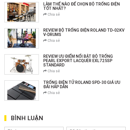
LÀM THẾ NÀO ĐỂ CHỌN BỘ TRỐNG ĐIỆN
TỐT NHẤT?
Chia sẻ
REVIEW BỘ TRỐNG ĐIỆN ROLAND TD-02KV
V-DRUMS
Chia sẻ
REVIEW ƯU ĐIỂM NỔI BẬT BỘ TRỐNG
PEARL EXPORT LACQUER EXL725SP
STANDARD
Chia sẻ
TRỐNG ĐIỆN TỬ ROLAND SPD-30 GIÁ ƯU
ĐÃI HẤP DẪN
Chia sẻ
BÌNH LUẬN