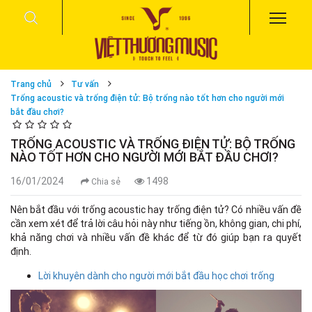
Trang chủ
Tư vấn
Trống acoustic và trống điện tử: Bộ trống nào tốt hơn cho người mới
bắt đầu chơi?
TRỐNG ACOUSTIC VÀ TRỐNG ĐIỆN TỬ: BỘ TRỐNG
NÀO TỐT HƠN CHO NGƯỜI MỚI BẮT ĐẦU CHƠI?
16/01/2024
1498
Chia sẻ
Nên bắt đầu với trống acoustic hay trống điện tử? Có nhiều vấn đề
cần xem xét để trả lời câu hỏi này như tiếng ồn, không gian, chi phí,
khả năng chơi và nhiều vấn đề khác để từ đó giúp bạn ra quyết
định.
Lời khuyên dành cho người mới bắt đầu học chơi trống