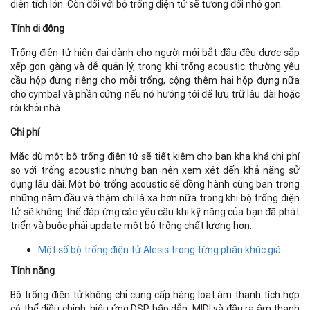
diện tích lớn. Còn đối với bộ trống điện tử sẽ tương đối nhỏ gọn.
Tính di động
Trống điện tử hiện đại dành cho người mới bắt đầu đều được sắp
xếp gọn gàng và dễ quản lý, trong khi trống acoustic thường yêu
cầu hộp đựng riêng cho mỗi trống, cộng thêm hai hộp đựng nữa
cho cymbal và phần cứng nếu nó hướng tới để lưu trữ lâu dài hoặc
rời khỏi nhà.
Chi phí
Mặc dù một bộ trống điện tử sẽ tiết kiệm cho bạn kha khá chi phí
so với trống acoustic nhưng bạn nên xem xét đến khả năng sử
dụng lâu dài. Một bộ trống acoustic sẽ đồng hành cùng bạn trong
những năm đầu và thậm chí là xa hơn nữa trong khi bộ trống điện
tử sẽ không thể đáp ứng các yêu cầu khi kỹ năng của bạn đã phát
triển và buộc phải update một bộ trống chất lượng hơn.
Một số bộ trống điện tử Alesis trong từng phân khúc giá
Tính năng
Bộ trống điện tử không chỉ cung cấp hàng loạt âm thanh tích hợp
có thể điều chỉnh, hiệu ứng DSP hấp dẫn, MIDI và đầu ra âm thanh