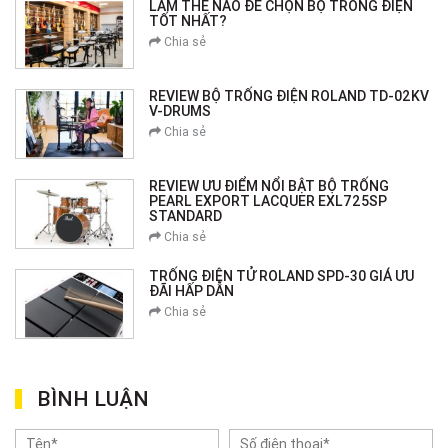
LÀM THẾ NÀO ĐỂ CHỌN BỘ TRỐNG ĐIỆN
TỐT NHẤT?
Chia sẻ
REVIEW BỘ TRỐNG ĐIỆN ROLAND TD-02KV
V-DRUMS
Chia sẻ
REVIEW ƯU ĐIỂM NỔI BẬT BỘ TRỐNG
PEARL EXPORT LACQUER EXL725SP
STANDARD
Chia sẻ
TRỐNG ĐIỆN TỬ ROLAND SPD-30 GIÁ ƯU
ĐÃI HẤP DẪN
Chia sẻ
BÌNH LUẬN