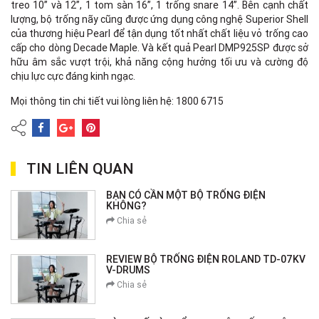
treo 10” và 12”, 1 tom sàn 16”, 1 trống snare 14”. Bên cạnh chất
lượng, bộ trống nãy cũng được ứng dụng công nghệ Superior Shell
của thương hiệu Pearl để tận dụng tốt nhất chất liệu vỏ trống cao
cấp cho dòng Decade Maple. Và kết quả Pearl DMP925SP được sở
hữu âm sắc vượt trội, khả năng cộng hưởng tối ưu và cường độ
chịu lực cực đáng kinh ngạc.
Mọi thông tin chi tiết vui lòng liên hệ: 1800 6715
TIN LIÊN QUAN
BẠN CÓ CẦN MỘT BỘ TRỐNG ĐIỆN
KHÔNG?
Chia sẻ
REVIEW BỘ TRỐNG ĐIỆN ROLAND TD-07KV
V-DRUMS
Chia sẻ