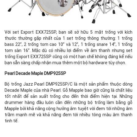
Với set Export EXX725SP, bạn sẽ sở hữu 5 mặt trống với kích
thước thường gặp nhất của 1 set trống thông thường: 1 trống
bass 22”, 2 trống tom cao 10” và 12”, 1 trống snare 14”, 1 trống
tom sàn 16”. Mặc dù có nhiều lợi điểm về âm thanh nhưng set
trống Export EXX725SP cũng có một hạn chế không đáng kể nếu
bạn sẵn sàng chấp nhận mua thêm một bộ hardware tùy chọn.
Pearl Decade Maple DMP925SP
Bộ trống Jazz Pearl DMP925SP/C là một sản phẩm thuộc dòng
Decade Maple của nhà Pearl. Gỗ Mapple bao giờ cũng là chất liệu
tốt nhất để sản xuất trống cho đến thời điểm hiện tại. Những
drummer hàng đầu luôn cần đến những bộ trống làm bằng gỗ
Mapple bởi khả năng cộng hưởng âm tuyệt vời đem tới những âm
trầm mạnh mẽ và khả năng đem tới nhiều tông màu âm thanh
tinh tế.