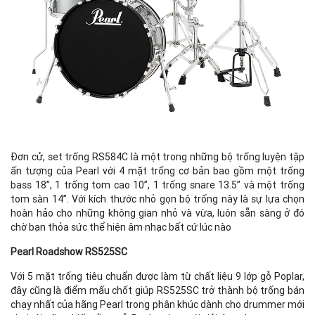
Đơn cử, set trống RS584C là một trong những bộ trống luyện tập
ấn tượng của Pearl với 4 mặt trống cơ bản bao gồm một trống
bass 18”, 1 trống tom cao 10”, 1 trống snare 13.5” và một trống
tom sàn 14”. Với kích thước nhỏ gọn bộ trống này là sự lựa chọn
hoàn hảo cho những không gian nhỏ và vừa, luôn sẵn sàng ở đó
chờ bạn thỏa sức thể hiện âm nhạc bất cứ lúc nào
Pearl Roadshow RS525SC
Với 5 mặt trống tiêu chuẩn được làm từ chất liệu 9 lớp gỗ Poplar,
đây cũng là điểm mấu chốt giúp RS525SC trở thành bộ trống bán
chạy nhất của hãng Pearl trong phân khúc dành cho drummer mới