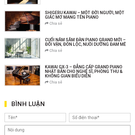
SHIGERU KAWAI – MỘT ĐỜI NGƯỜI, MỘT
GIẤC MƠ MANG TÊN PIANO
Chia sẻ
CUỐI NĂM SẮM ĐÀN PIANO GRAND MỚI –
ĐỔI VẬN, ĐÓN LỘC, NUÔI DƯỠNG ĐAM MÊ
Chia sẻ
KAWAI GX-3 – ĐẲNG CẤP GRAND PIANO
NHẬT BẢN CHO NGHỆ SĨ, PHÒNG THU &
KHÔNG GIAN BIỂU DIỄN
Chia sẻ
BÌNH LUẬN