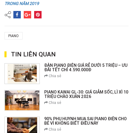
TRONG NĂM 2019
PIANO
TIN LIÊN QUAN
ĐÀN PIANO ĐIỆN GIÁ RẺ DƯỚI 5 TRIỆU – ƯU
ĐÃI TẾT CHỈ 4.590.000Đ
Chia sẻ
PIANO KAWAI GL-30: GIÁ GIẢM SỐC, LÌ XÌ 10
TRIỆU CHÀO XUÂN 2026
Chia sẻ
90% PHỤ HUYNH MUA SAI PIANO ĐIỆN CHO
BÉ VÌ KHÔNG BIẾT ĐIỀU NÀY
Chia sẻ