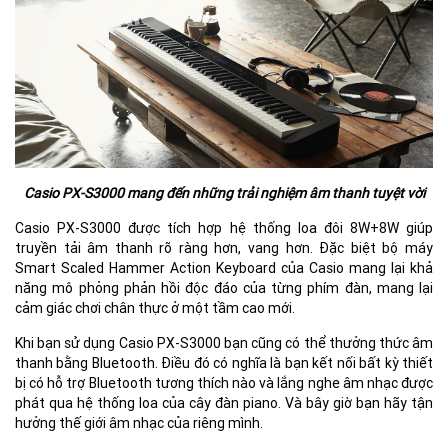
Casio PX-S3000 mang đến những trải nghiệm âm thanh tuyệt vời
Casio PX-S3000 được tích hợp hệ thống loa đôi 8W+8W giúp
truyền tải âm thanh rõ ràng hơn, vang hơn. Đặc biệt bộ máy
Smart Scaled Hammer Action Keyboard của Casio mang lại khả
năng mô phỏng phản hồi độc đáo của từng phím đàn, mang lại
cảm giác chơi chân thực ở một tầm cao mới.
Khi bạn sử dụng Casio PX-S3000 bạn cũng có thể thưởng thức âm
thanh bằng Bluetooth. Điều đó có nghĩa là bạn kết nối bất kỳ thiết
bị có hỗ trợ Bluetooth tương thích nào và lắng nghe âm nhạc được
phát qua hệ thống loa của cây đàn piano. Và bây giờ bạn hãy tận
hưởng thế giới âm nhạc của riêng mình.