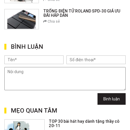
TRỐNG ĐIỆN TỬ ROLAND SPD-30 GIÁ ƯU
ĐÃI HẤP DẪN
Chia sẻ
BÌNH LUẬN
Bình luận
MẸO QUAN TÂM
TOP 30 bài hát hay dành tặng thầy cô
20-11