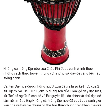
Những cái trống Djembe của Châu Phi được canh chỉnh theo
những cách thức truyền thống với những sợi dây để căng bề mặt
trống đánh.
Cái tên Djembe được những người xưa đặt ra là sự kết hợp của 2
từ "Djem" và "Be". Từ "Djem" biểu thị tên của 1 loại gổ dày đặc biệt,
từ "Be" có nghĩa là con dê và là nguyên liệu da chính và chủ đạo để
làm nên mặt trống.Những cái trống Djembe đã vượt qua ranh giới
văn hóa và bây giờ chúng có thể tìm thấy chúng trên khắp thế giới.