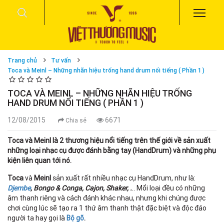
Trang chủ
Tư vấn
Toca và Meinl – Những nhãn hiệu trống hand drum nổi tiếng ( Phần 1 )
TOCA VÀ MEINL – NHỮNG NHÃN HIỆU TRỐNG
HAND DRUM NỔI TIẾNG ( PHẦN 1 )
12/08/2015
6671
Chia sẻ
Toca và Meinl là 2 thương hiệu nổi tiếng trên thế giới về sản xuất
những loại nhạc cụ được đánh bằng tay (HandDrum) và những phụ
kiện liên quan tới nó.
Toca
và
Meinl
sản xuất rất nhiều nhạc cụ HandDrum, như là:
Djembe
, Bongo & Conga, Cajon, Shaker, .
.. Mổi loại đều có những
âm thanh riêng và cách đánh khác nhau, nhưng khi chúng được
chơi cùng lúc sẽ tạo ra 1 thứ âm thanh thật đặc biệt và độc đáo
người ta hay gọi là
Bộ gõ
.