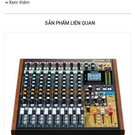
Xem thêm
Việt Thương Music - 386 Cách Mạng Tháng 8
386 Cách Mạng Tháng Tám, Phường Nhiêu Lộc, TPHCM, Quận 3, Hồ Chí
Minh
SẢN PHẨM LIÊN QUAN
Việt Thương Music - 369 Điện Biên Phủ
369 Điện Biên Phủ, Phường Bàn Cờ, TPHCM, Quận 3, Hồ Chí Minh
Việt Thương Music - 180 Võ Thị Sáu
180B Võ Thị Sáu, Phường Xuân Hòa, TPHCM, Quận 3, Hồ Chí Minh
Việt Thương Music - Crescent Mall
6F-01 Tầng 6 Trung Tâm Thương Mại Crescent Mall, 101 Tôn Dật Tiên,
Phường Tân Mỹ, TPHCM, Quận 7, Hồ Chí Minh
Việt Thương Music - 49E Phan Đăng Lưu
49E Phan Đăng Lưu, Phường Bình Thạnh, TPHCM, Quận Bình Thạnh, Hồ
Chí Minh
Việt Thương Music - Phường Gò Vấp
11 Đường số 3, Khu dân cư Cityland Park Hill, Phường Gò Vấp, TPHCM,
Quận Gò Vấp, Hồ Chí Minh
Việt Thương Music - 442 Lũy Bán Bích
442 Lũy Bán Bích, Phường Tân Phú, TPHCM, Quận Tân Phú, Hồ Chí Minh
Việt Thương Music - 12 Quốc Hương
Tầng G, Tòa nhà Thảo Điền Pearl, 12 Quốc Hương, Phường An Khánh,
TPHCM, Quận 2, Hồ Chí Minh
Việt Thương Music - 357 Cộng Hòa