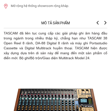
Mở rộng hệ thống showroom rộng khắp.
MÔ TẢ SẢN PHẨM
TASCAM đã liên tục cung cấp các giải pháp ghi âm hàng đầu
trong ngành trong nhiều thập kỷ, chẳng hạn như TASCAM 38
Open Reel 8 rãnh, DA-88 Digital 8 rãnh và máy ghi Portastudio
Cassette và Digital Multitrack huyền thoại. TASCAM hiện được
xây dựng dựa trên di sản này để mang đến một sản phẩm cổ
điển mới: Bộ ghi/Bộ trộn/Giao diện Multitrack Model 24.
Sp