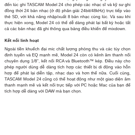
đến lúc ghi TASCAM Model 24 cho phép các nhạc sĩ và kỹ sư ghi
đồng thời 24 bản nhạc (ở độ phân giải 24bit/48kHz) trực tiếp vào
thẻ SD, với khả năng nhập/xuất 8 bản nhạc cùng lúc. Và sau khi
thực hiện xong, Model 24 có thể dễ dàng phát lại bất kỳ hoặc tất
cả các bản nhạc đã ghi thông qua bảng điều khiển để mixdown.
Kết nối linh hoạt
Ngoài tiền khuếch đại mic chất lượng phòng thu và các tùy chọn
định tuyến và EQ mạnh mẽ, Model 24 còn có kênh âm thanh nổi
chuyên dụng 1/8”, kết nối RCA và Bluetooth™ kép. Điều này cho
phép người dùng dễ dàng tích hợp các thiết bị di động vào hỗn
hợp để phát lại diễn tập, nhạc dạo và hơn thế nữa. Cuối cùng,
TASCAM Model 24 cũng có thể hoạt động như một giao diện âm
thanh mạnh mẽ và kết nối trực tiếp với PC hoặc Mac của bạn để
tích hợp dễ dàng với DAW mà bạn chọn.