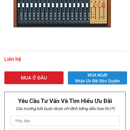
Liên hệ
MUA NGAY
MUA Ở ĐÂU
Nhận Ưu Đãi Độc Quyền
Yêu Cầu Tư Vấn Và Tìm Hiểu Ưu Đãi
Các trường bắt buộc được chỉ định bằng dấu hoa thị (*)